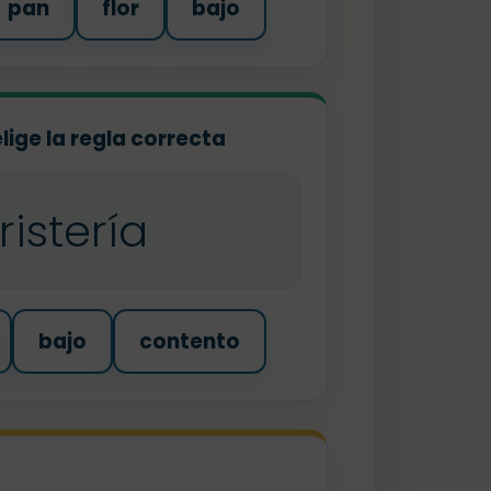
pan
flor
bajo
elige la regla correcta
oristería
bajo
contento