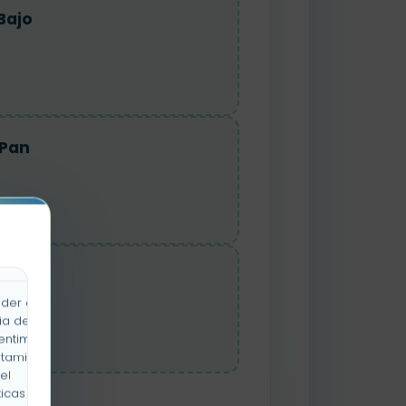
Bajo
Pan
Flor
der a la
ia de
entimiento
rtamiento
el
icas y