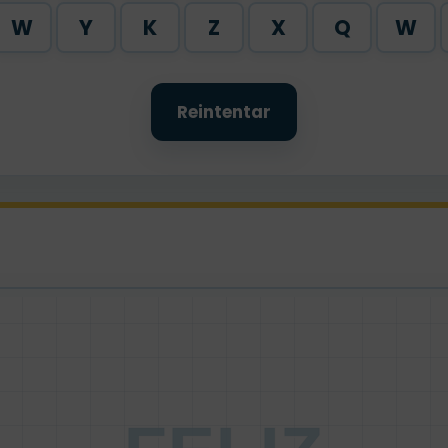
W
Y
K
Z
X
Q
W
Reintentar