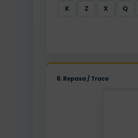
K
Z
X
Q
8. Repasa / Trace