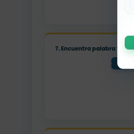
7. Encuentra palabra y pist
flori
cont