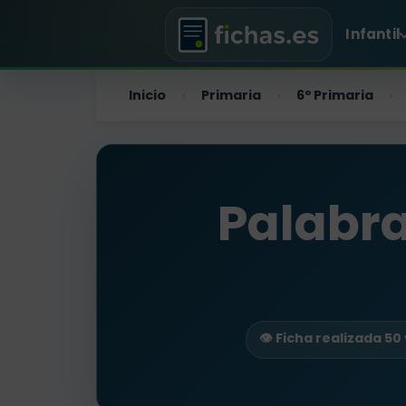
Infantil
Inicio
Primaria
6º Primaria
›
›
›
Palabra
👁️ Ficha realizada 50