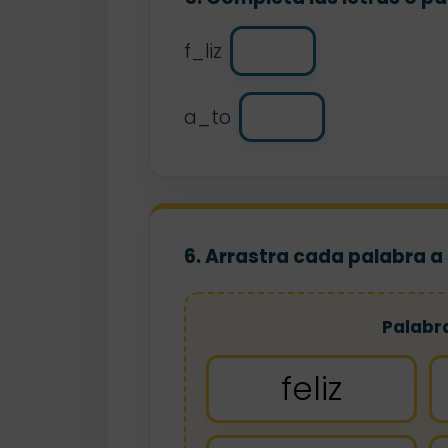
f_liz
a_to
6. Arrastra cada palabra a
Palabr
feliz