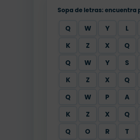
Sopa de letras: encuentra 
Q
W
Y
L
K
Z
X
Q
Q
W
Y
S
K
Z
X
Q
Q
W
P
A
K
Z
X
Q
Q
O
R
T