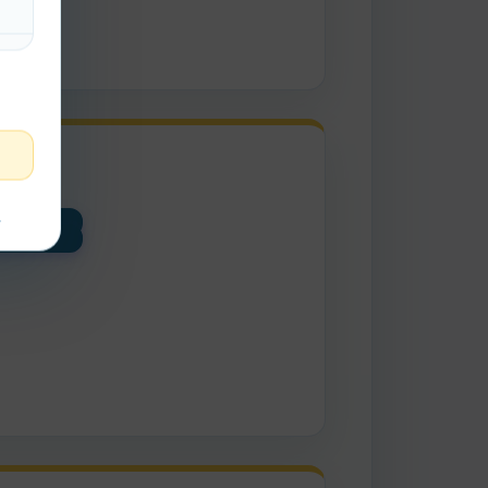
?
?
ajo
t
lto