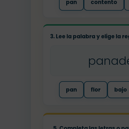
pan
contento
3. Lee la palabra y elige la r
panad
pan
flor
bajo
5. Completa las letras o p