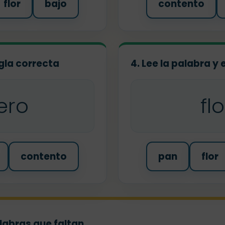
flor
bajo
contento
egla correcta
4. Lee la palabra y 
ero
fl
contento
pan
flor
alabras que faltan