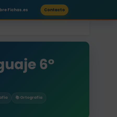
bre Fichas.es
Contacto
guaje 6º
afía
📚 Ortografía