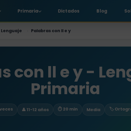
Primaria
Dictados
Blog
So
Lenguaje
Palabras con ll e y
›
s con ll e y - Len
Primaria
 veces
⏱ 20 min
🏷️ Ortogr
👤 11-12 años
Media