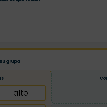
 su grupo
as
Co
alto