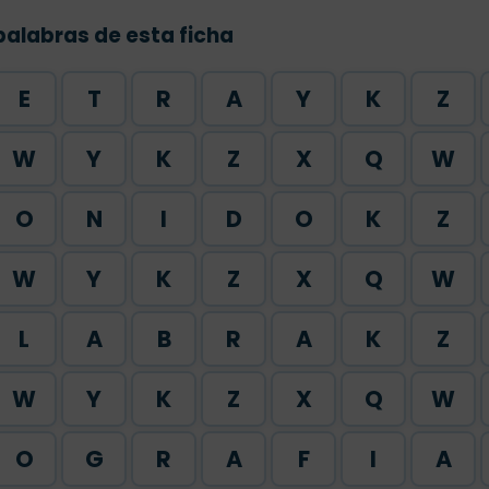
palabras de esta ficha
E
T
R
A
Y
K
Z
W
Y
K
Z
X
Q
W
O
N
I
D
O
K
Z
W
Y
K
Z
X
Q
W
L
A
B
R
A
K
Z
W
Y
K
Z
X
Q
W
O
G
R
A
F
I
A