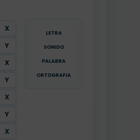
X
LETRA
Y
SONIDO
PALABRA
X
ORTOGRAFIA
Y
X
Y
X