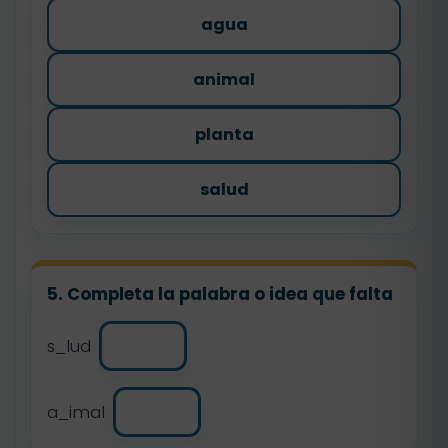
agua
animal
planta
salud
5. Completa la palabra o idea que falta
s_lud
a_imal