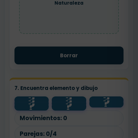
Naturaleza
Borrar
7. Encuentra elemento y dibujo
?
?
?
?
?
?
salud
🐾
🌱
?
?
agua
🧼
💧
animal
planta
Movimientos:
0
Parejas:
0/4