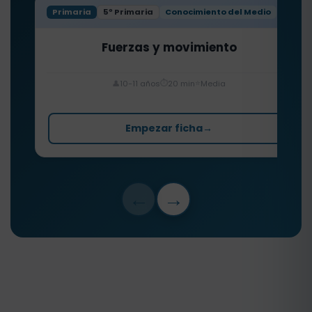
Primaria
5º Primaria
Conocimiento del Medio
Fuerzas y movimiento
⏱️
⭐
👤
10-11 años
20 min
Media
Empezar ficha
→
←
→