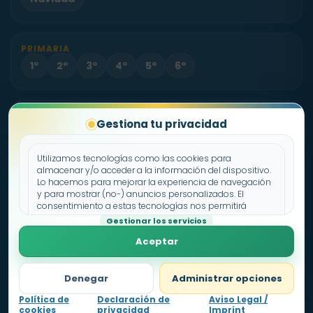
PRIMARIA
1º
2º
3º
4º
5º
6º
PROYECTO
Gestiona tu privacidad
Sobre Fichas.es
Contacto
Utilizamos tecnologías como las cookies para
almacenar y/o acceder a la información del dispositivo.
Lo hacemos para mejorar la experiencia de navegación
Política de cookies
y para mostrar (no-) anuncios personalizados. El
consentimiento a estas tecnologías nos permitirá
Declaración de privacidad
procesar datos como el comportamiento de
Gestionar los servicios
Aviso legal
navegación o los ID's únicos en este sitio. No consentir o
Aceptar
retirar el consentimiento, puede afectar negativamente a
ciertas características y funciones.
Denegar
Administrar opciones
Política de
Declaración de
Aviso Legal /
cookies
privacidad
Imprint