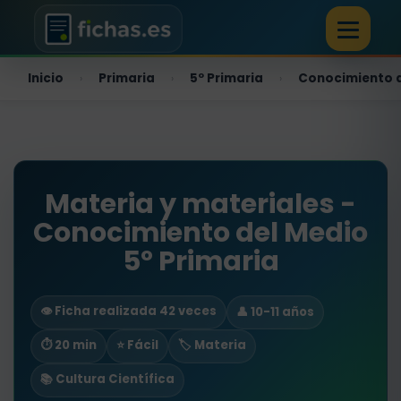
Inicio
Primaria
5º Primaria
Conocimiento 
›
›
›
Materia y materiales -
Conocimiento del Medio
5º Primaria
👁️ Ficha realizada 42 veces
👤 10-11 años
⏱ 20 min
⭐ Fácil
🏷️ Materia
📚 Cultura Científica