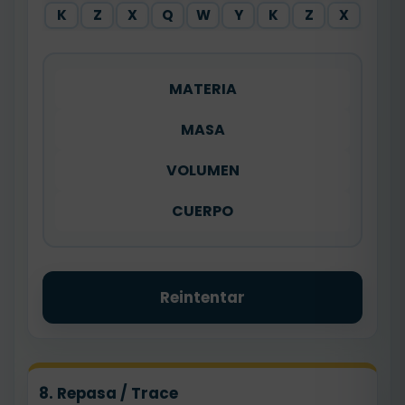
K
Z
X
Q
W
Y
K
Z
X
MATERIA
MASA
VOLUMEN
CUERPO
Reintentar
8. Repasa / Trace