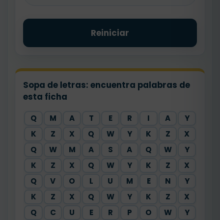
Reiniciar
Sopa de letras: encuentra palabras de
esta ficha
Q
M
A
T
E
R
I
A
Y
K
Z
X
Q
W
Y
K
Z
X
Q
W
M
A
S
A
Q
W
Y
K
Z
X
Q
W
Y
K
Z
X
Q
V
O
L
U
M
E
N
Y
K
Z
X
Q
W
Y
K
Z
X
Q
C
U
E
R
P
O
W
Y