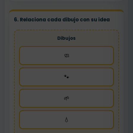
6. Relaciona cada dibujo con su idea
Dibujos
🧼
🐾
🌱
💧