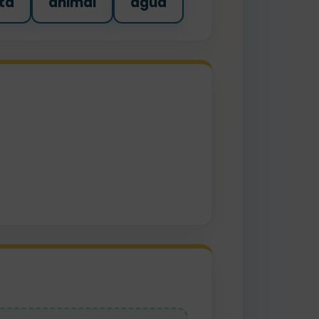
ta
animal
agua