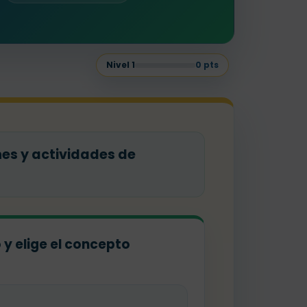
Nivel
1
0
pts
es y actividades de
o y elige el concepto