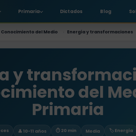
Primaria
Dictados
Blog
So
Conocimiento del Medio
Energía y transformaciones
›
a y transformac
cimiento del Med
Primaria
eces
⏱ 20 min
🏷️ Energía
👤 10-11 años
Media