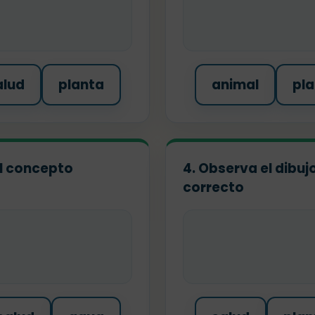
alud
planta
animal
pla
 el concepto
4. Observa el dibuj
correcto