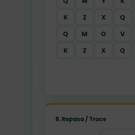
Q
W
Y
K
K
Z
X
Q
Q
M
O
V
K
Z
X
Q
8. Repasa / Trace