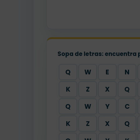
Sopa de letras: encuentra 
Q
W
E
N
K
Z
X
Q
Q
W
Y
C
K
Z
X
Q