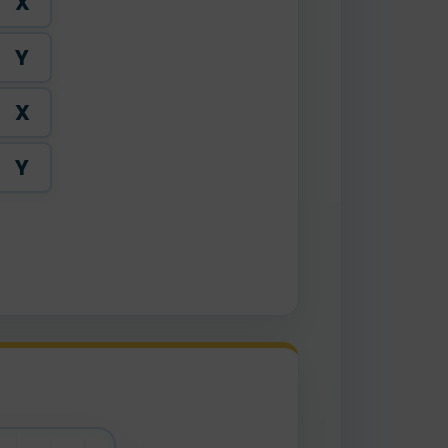
X
Y
X
Y