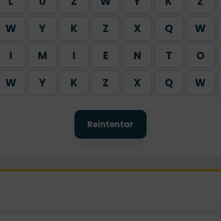
L
U
Z
W
Y
K
Z
W
Y
K
Z
X
Q
W
I
M
I
E
N
T
O
W
Y
K
Z
X
Q
W
Reintentar