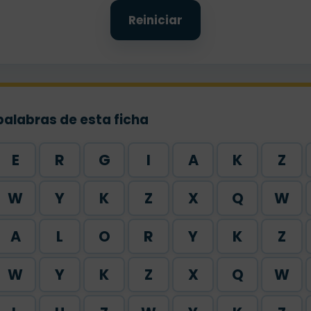
Reiniciar
palabras de esta ficha
E
R
G
I
A
K
Z
W
Y
K
Z
X
Q
W
A
L
O
R
Y
K
Z
W
Y
K
Z
X
Q
W