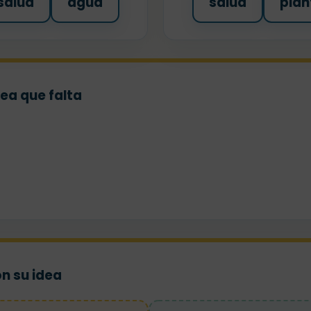
salud
agua
salud
plan
dea que falta
on su idea