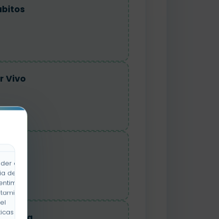
bitos
r Vivo
r Vivo
der a la
ia de
entimiento
rtamiento
el
icas y
uraleza