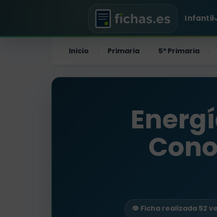
Infantil
Inicio
Primaria
5º Primaria
›
›
›
Energí
Cono
👁️ Ficha realizada 52 v