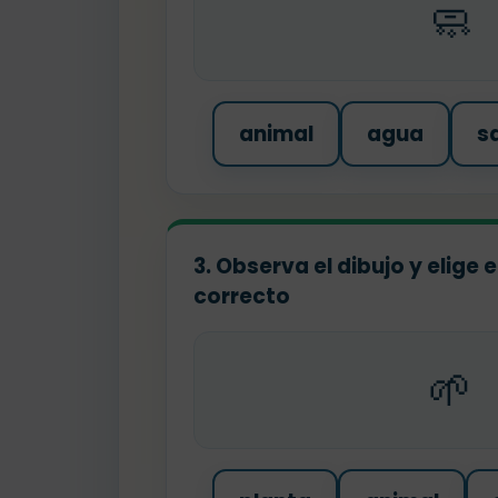
🧼
animal
agua
s
3. Observa el dibujo y elige
correcto
🌱