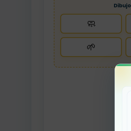
Dibujo
🧼
🌱