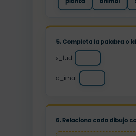
planta
animal
5. Completa la palabra o i
s_lud
a_imal
6. Relaciona cada dibujo c