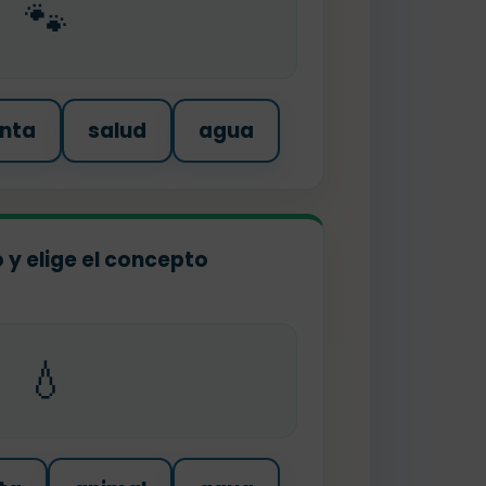
🐾
nta
salud
agua
o y elige el concepto
💧