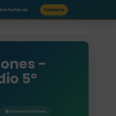
bre Fichas.es
Contacto
iones -
io 5º
📚 Cultura Científica