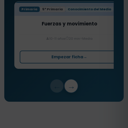
Primaria
5º Primaria
Conocimiento del Medio
Fuerzas y movimiento
⏱️
⭐
👤
10-11 años
20 min
Media
Empezar ficha
→
←
→