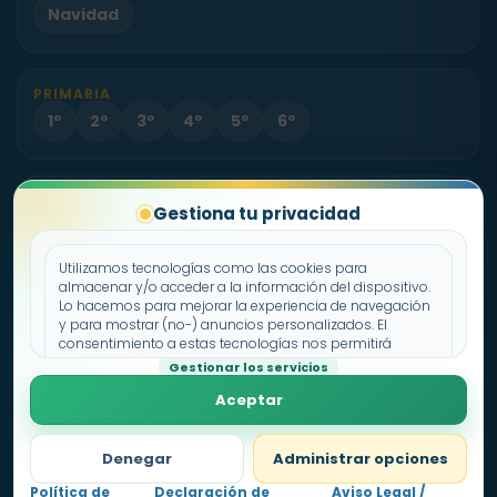
Navidad
PRIMARIA
1º
2º
3º
4º
5º
6º
PROYECTO
Gestiona tu privacidad
Sobre Fichas.es
Contacto
Utilizamos tecnologías como las cookies para
almacenar y/o acceder a la información del dispositivo.
Lo hacemos para mejorar la experiencia de navegación
Política de cookies
y para mostrar (no-) anuncios personalizados. El
consentimiento a estas tecnologías nos permitirá
Declaración de privacidad
procesar datos como el comportamiento de
Gestionar los servicios
Aviso legal
navegación o los ID's únicos en este sitio. No consentir o
Aceptar
retirar el consentimiento, puede afectar negativamente a
ciertas características y funciones.
Denegar
Administrar opciones
Política de
Declaración de
Aviso Legal /