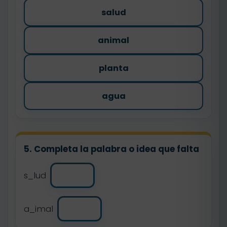
salud
animal
planta
agua
5. Completa la palabra o idea que falta
s_lud
a_imal