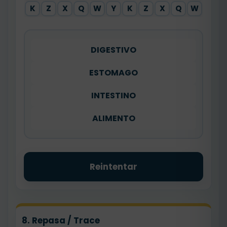
K
Z
X
Q
W
Y
K
Z
X
Q
W
DIGESTIVO
ESTOMAGO
INTESTINO
ALIMENTO
Reintentar
8. Repasa / Trace