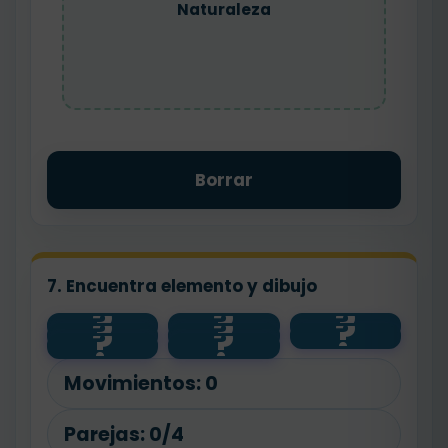
Naturaleza
Borrar
7. Encuentra elemento y dibujo
?
?
?
?
?
?
salud
💧
planta
?
?
🌱
agua
🧼
🐾
animal
Movimientos:
0
Parejas:
0/4