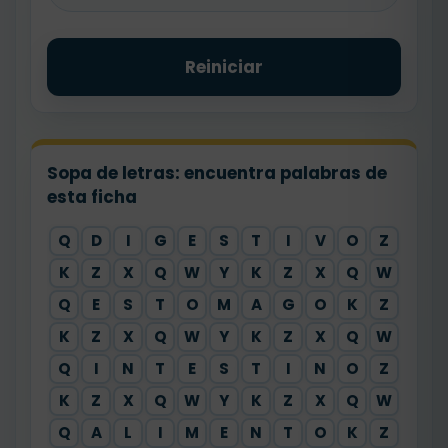
Reiniciar
Sopa de letras: encuentra palabras de
esta ficha
Q
D
I
G
E
S
T
I
V
O
Z
K
Z
X
Q
W
Y
K
Z
X
Q
W
Q
E
S
T
O
M
A
G
O
K
Z
K
Z
X
Q
W
Y
K
Z
X
Q
W
Q
I
N
T
E
S
T
I
N
O
Z
K
Z
X
Q
W
Y
K
Z
X
Q
W
Q
A
L
I
M
E
N
T
O
K
Z