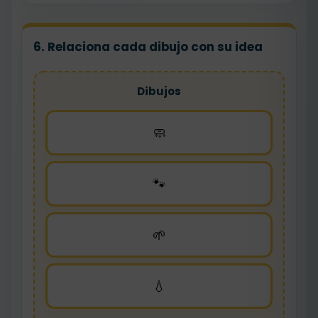
6. Relaciona cada dibujo con su idea
Dibujos
🧼
🐾
🌱
💧