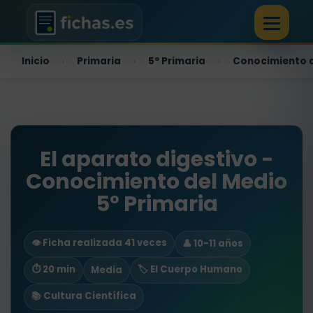
Inicio
Primaria
5º Primaria
Conocimiento 
›
›
›
El aparato digestivo -
Conocimiento del Medio
5º Primaria
👁️ Ficha realizada 41 veces
👤 10-11 años
⏱ 20 min
🏷️ El Cuerpo Humano
Media
📚 Cultura Científica