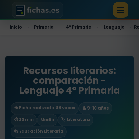
Inicio
Primaria
4º Primaria
Lenguaje
Re
›
›
›
›
Recursos literarios:
comparación -
Lenguaje 4º Primaria
👁️ Ficha realizada 48 veces
👤 9-10 años
⏱ 20 min
🏷️ Literatura
Media
📚 Educación Literaria