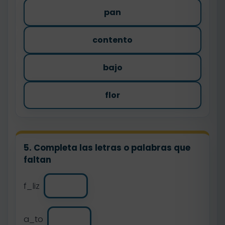
pan
contento
bajo
flor
5. Completa las letras o palabras que
faltan
f_liz
a_to