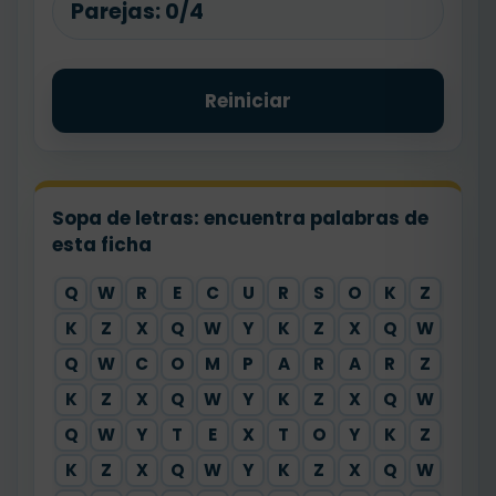
Parejas:
0/4
Reiniciar
Sopa de letras: encuentra palabras de
esta ficha
Q
W
R
E
C
U
R
S
O
K
Z
X
K
Z
X
Q
W
Y
K
Z
X
Q
W
Y
Q
W
C
O
M
P
A
R
A
R
Z
X
K
Z
X
Q
W
Y
K
Z
X
Q
W
Y
Q
W
Y
T
E
X
T
O
Y
K
Z
X
K
Z
X
Q
W
Y
K
Z
X
Q
W
Y