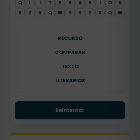
Q
L
I
T
E
R
A
R
I
O
S
X
K
Z
X
Q
W
Y
K
Z
X
Q
W
Y
RECURSO
COMPARAR
TEXTO
LITERARIOS
Reintentar