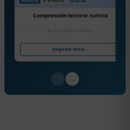
Primaria
4º Primaria
Lenguaje
Comprensión lectora: noticia
⏱️
⭐
👤
9-10 años
20 min
Media
Empezar ficha
→
←
→