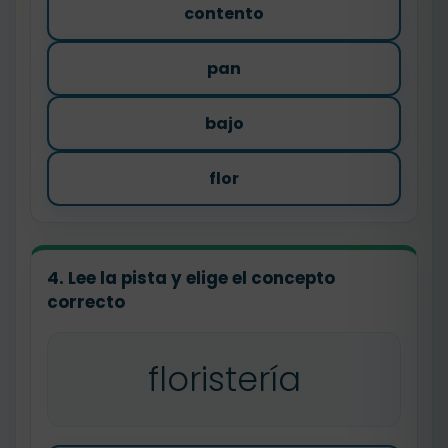
contento
pan
bajo
flor
4. Lee la pista y elige el concepto
correcto
floristería