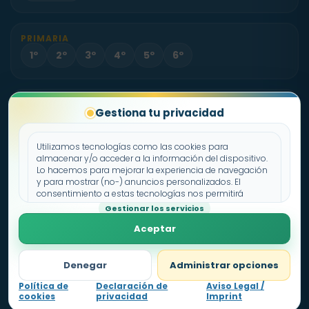
PRIMARIA
1º
2º
3º
4º
5º
6º
PROYECTO
Gestiona tu privacidad
Sobre Fichas.es
Contacto
Utilizamos tecnologías como las cookies para
almacenar y/o acceder a la información del dispositivo.
Lo hacemos para mejorar la experiencia de navegación
Política de cookies
y para mostrar (no-) anuncios personalizados. El
consentimiento a estas tecnologías nos permitirá
Declaración de privacidad
procesar datos como el comportamiento de
Gestionar los servicios
Aviso legal
navegación o los ID's únicos en este sitio. No consentir o
Aceptar
retirar el consentimiento, puede afectar negativamente a
ciertas características y funciones.
Denegar
Administrar opciones
Política de
Declaración de
Aviso Legal /
cookies
privacidad
Imprint
Nivel
1
0
pts