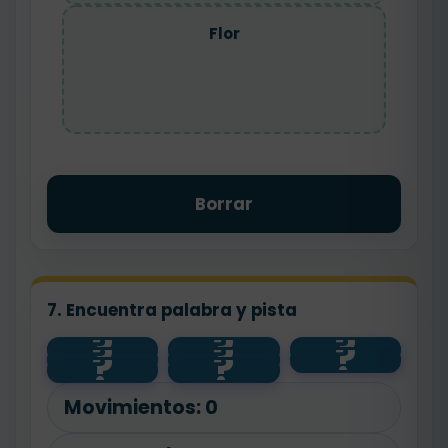
Flor
Borrar
7. Encuentra palabra y pista
?
?
?
?
?
?
pan
alto
contento
?
?
bajo
flor
feliz
floristería
panadero
Movimientos:
0