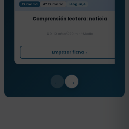
Primaria
4º Primaria
Lenguaje
Comprensión lectora: noticia
⏱️
⭐
👤
9-10 años
20 min
Media
Empezar ficha
→
←
→