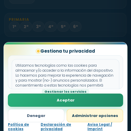
PRIMARIA
1º
2º
3º
4º
5º
6º
PROYECTO
Gestiona tu privacidad
Sobre Fichas.es
Contacto
Utilizamos tecnologías como las cookies para
almacenar y/o acceder a la información del dispositivo.
Lo hacemos para mejorar la experiencia de navegación
Política de cookies
y para mostrar (no-) anuncios personalizados. El
consentimiento a estas tecnologías nos permitirá
Declaración de privacidad
procesar datos como el comportamiento de
Gestionar los servicios
Aviso legal
navegación o los ID's únicos en este sitio. No consentir o
Aceptar
retirar el consentimiento, puede afectar negativamente a
ciertas características y funciones.
Denegar
Administrar opciones
Política de
Declaración de
Aviso Legal /
cookies
privacidad
Imprint
Nivel
1
0
pts