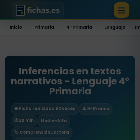
Inicio
Primaria
4º Primaria
Lenguaje
In
›
›
›
›
Inferencias en textos
narrativos - Lenguaje 4º
Primaria
👁️ Ficha realizada 52 veces
👤 9-10 años
⏱ 20 min
Media-Alta
🏷️ Comprensión Lectora