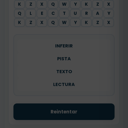
K
Z
X
Q
W
Y
K
Z
X
Q
L
E
C
T
U
R
A
Y
K
Z
X
Q
W
Y
K
Z
X
INFERIR
PISTA
TEXTO
LECTURA
Reintentar