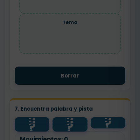
Tema
Borrar
7. Encuentra palabra y pista
?
?
?
?
?
?
primero
tema
nudo
?
?
último
final
después
idea
inicio
principal
Movimientos:
0