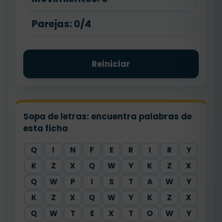
Parejas:
0/4
Reiniciar
Sopa de letras: encuentra palabras de
esta ficha
Q
I
N
F
E
R
I
R
Y
K
Z
X
Q
W
Y
K
Z
X
Q
W
P
I
S
T
A
W
Y
K
Z
X
Q
W
Y
K
Z
X
Q
W
T
E
X
T
O
W
Y