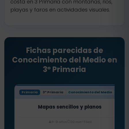
costa en 3 Primaria con montanas, rios,
playas y faros en actividades visuales.
Fichas parecidas de
Conocimiento del Medio en
3º Primaria
Primaria
3º Primaria
Conocimiento del Medio
Mapas sencillos y planos
⏱️
⭐
👤
8-9 años
20 min
Fácil