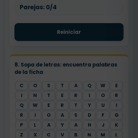
Parejas:
0/4
Reiniciar
8. Sopa de letras: encuentra palabras
de la ficha
C
O
S
T
A
Q
W
E
I
N
T
E
R
I
O
R
Q
W
E
R
T
Y
U
I
R
I
O
A
S
D
F
G
P
L
A
Y
A
H
J
K
Z
X
C
V
B
N
M
L