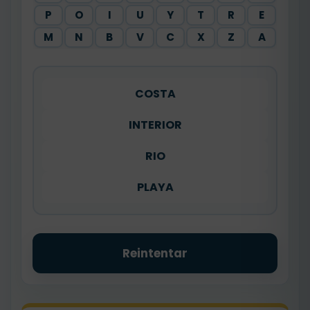
P
O
I
U
Y
T
R
E
M
N
B
V
C
X
Z
A
COSTA
INTERIOR
RIO
PLAYA
Reintentar