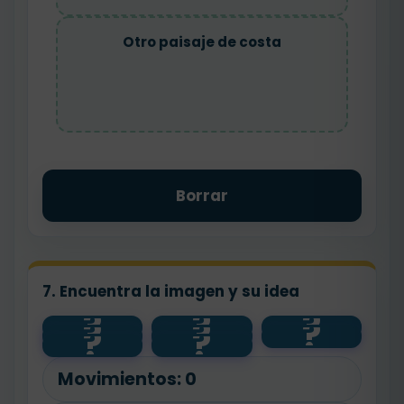
Otro paisaje de costa
Borrar
7. Encuentra la imagen y su idea
?
?
?
?
?
?
faro
?
?
rio
costa
interior
Movimientos:
0