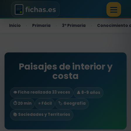
Inicio
Primaria
3º Primaria
Conocimiento d
›
›
›
Paisajes de interior y
costa
👁️ Ficha realizada 33 veces
👤 8-9 años
⏱ 20 min
⭐ Fácil
🏷️ Geografía
📚 Sociedades y Territorios