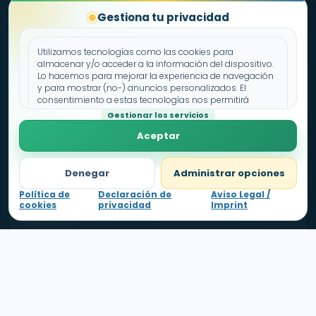
Fichas educativas gratis, claras y pensadas para
Gestiona tu privacidad
aprender sin perder la sonrisa.
Utilizamos tecnologías como las cookies para
♥
Para Carla
almacenar y/o acceder a la información del dispositivo.
Lo hacemos para mejorar la experiencia de navegación
y para mostrar (no-) anuncios personalizados. El
consentimiento a estas tecnologías nos permitirá
ETAPAS
procesar datos como el comportamiento de
Gestionar los servicios
Infantil
Primaria
Dictados
Blog
navegación o los ID's únicos en este sitio. No consentir o
Aceptar
retirar el consentimiento, puede afectar negativamente a
ciertas características y funciones.
INFANTIL
Denegar
Administrar opciones
3 años
4 años
5 años
Halloween
Política de
Declaración de
Aviso Legal /
cookies
privacidad
Imprint
Nivel
1
0
pts
Navidad
PRIMARIA
1º
2º
3º
4º
5º
6º