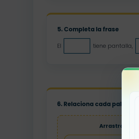
5. Completa la frase
El
tiene pantalla,
6. Relaciona cada palabra 
Arrastra el di