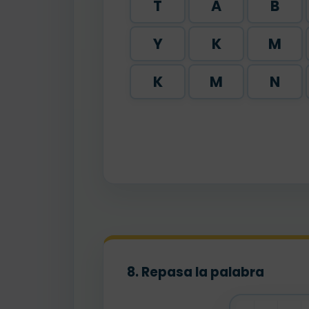
T
A
B
Y
K
M
K
M
N
8. Repasa la palabra