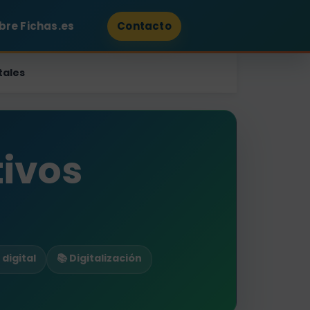
bre Fichas.es
Contacto
tales
tivos
digital
📚 Digitalización