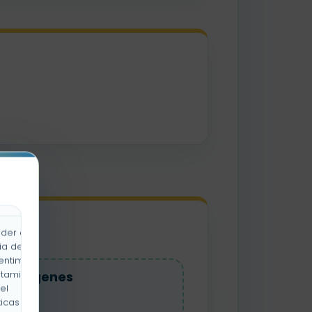
der a la
ia de
entimiento
rtamiento
a imágenes
el
icas y