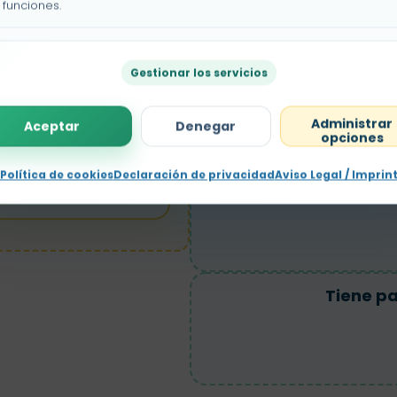
funciones.
Sirve p
Teclado
Gestionar los servicios
Administrar
Aceptar
Denegar
opciones
Política de cookies
Declaración de privacidad
Aviso Legal / Imprin
Mueve
Tablet
Tiene pa