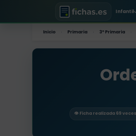
Infantil
Inicio
Primaria
3º Primaria
›
›
›
Orde
👁️ Ficha realizada 69 vece