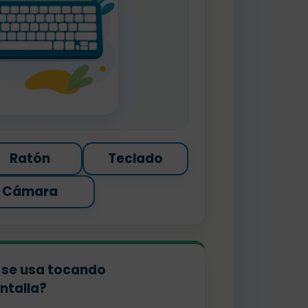
Ratón
Teclado
Cámara
o se usa tocando
ntalla?