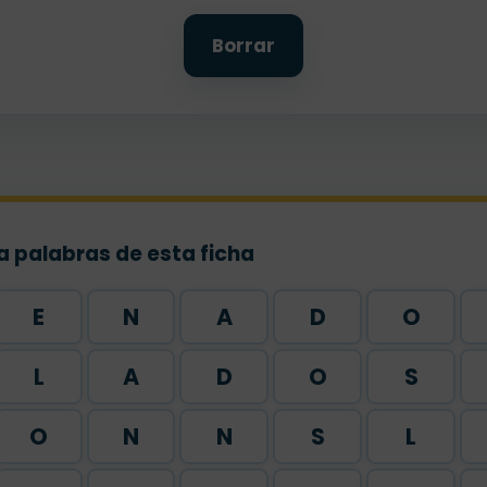
Borrar
a palabras de esta ficha
E
N
A
D
O
L
A
D
O
S
O
N
N
S
L