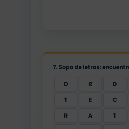
7. Sopa de letras: encuentr
O
R
D
T
E
C
R
A
T