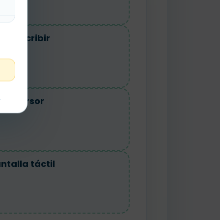
ara escribir
t
 el cursor
ntalla táctil