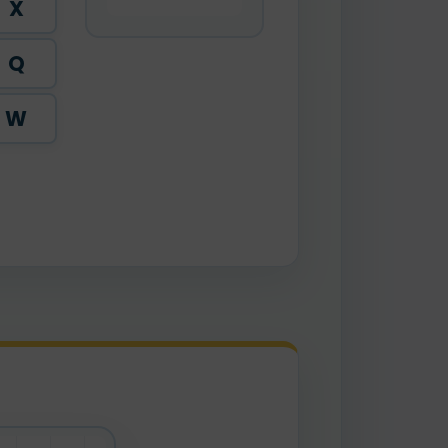
X
Q
W