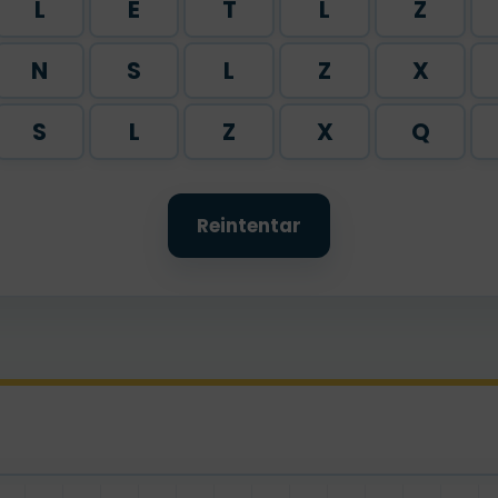
L
E
T
L
Z
N
S
L
Z
X
S
L
Z
X
Q
Reintentar