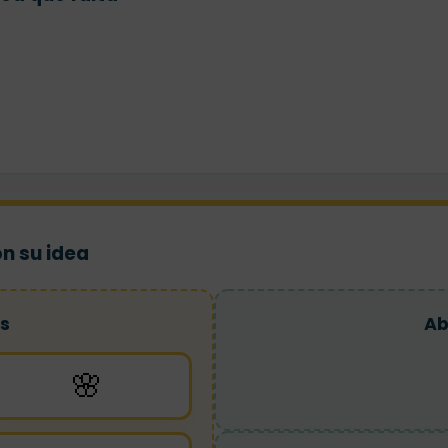
on su idea
s
Ab
🌸