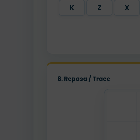
K
Z
X
8. Repasa / Trace