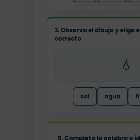
3. Observa el dibujo y elige
correcto
💧
sol
agua
f
5. Completa la palabra o i