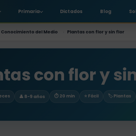
Primaria
Dictados
Blog
So
Conocimiento del Medio
Plantas con flor y sin flor
›
tas con flor y sin
veces
⏱ 20 min
⭐ Fácil
🏷️ Plantas
👤 8-9 años