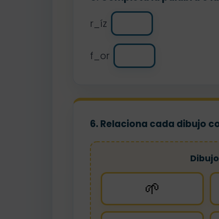
r_íz
f_or
6. Relaciona cada dibujo c
Dibujo
🌱