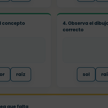
 el concepto
4. Observa el dibuj
correcto
lor
raíz
sol
ra
dea que falta