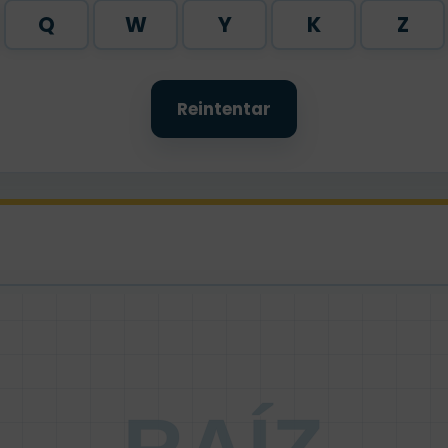
Q
W
Y
K
Z
Reintentar