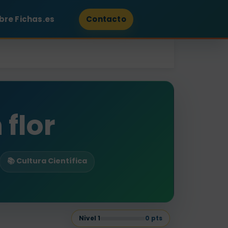
bre Fichas.es
Contacto
 flor
📚 Cultura Científica
Nivel
1
0
pts