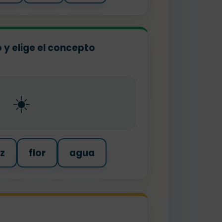
o y elige el concepto
☀️
íz
flor
agua