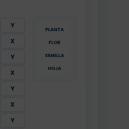
Y
PLANTA
X
FLOR
SEMILLA
Y
HOJA
X
Y
X
Y