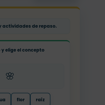
y actividades de repaso.
o y elige el concepto
🌸
ua
flor
raíz