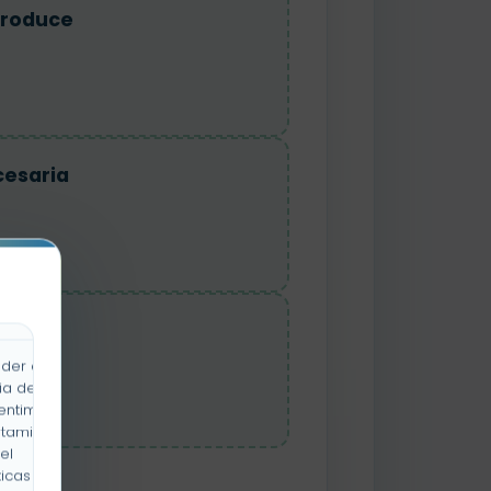
roduce
esaria
Luz
der a la
ia de
entimiento
rtamiento
el
icas y