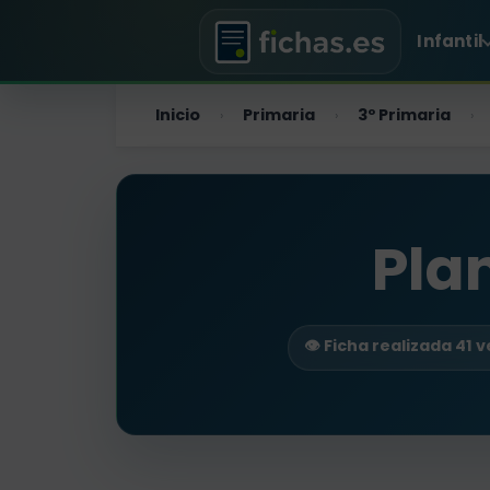
Infantil
Inicio
Primaria
3º Primaria
›
›
›
Plan
👁️ Ficha realizada 41 