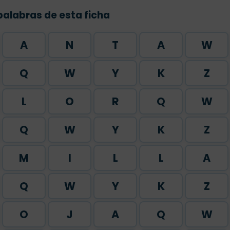
palabras de esta ficha
A
N
T
A
W
Q
W
Y
K
Z
L
O
R
Q
W
Q
W
Y
K
Z
M
I
L
L
A
Q
W
Y
K
Z
O
J
A
Q
W