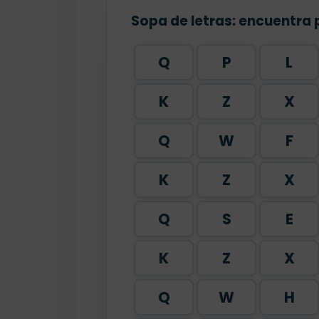
Sopa de letras: encuentra 
Q
P
L
K
Z
X
Q
W
F
K
Z
X
Q
S
E
K
Z
X
Q
W
H