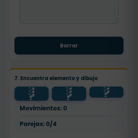
Borrar
7. Encuentra elemento y dibujo
?
?
?
?
?
?
planta
salud
agua
?
?
🌱
💧
🧼
animal
🐾
Movimientos:
0
Parejas:
0/4