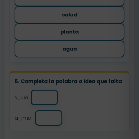
salud
planta
agua
5. Completa la palabra o idea que falta
s_lud
a_imal