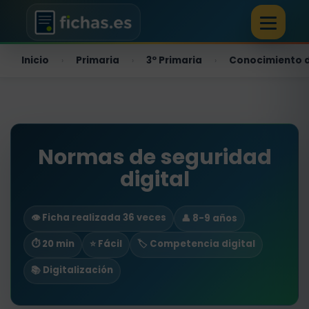
Inicio
Primaria
3º Primaria
Conocimiento d
›
›
›
Normas de seguridad
digital
👁️ Ficha realizada 36 veces
👤 8-9 años
⏱ 20 min
⭐ Fácil
🏷️ Competencia digital
📚 Digitalización