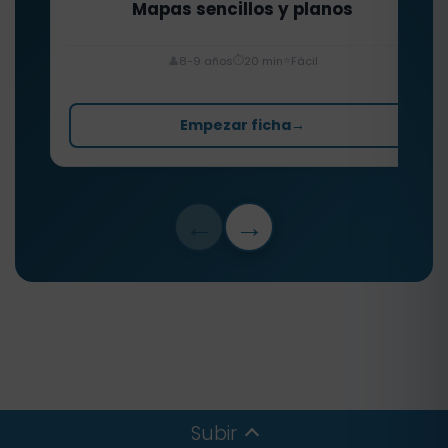
Mapas sencillos y planos
⏱️
⭐
👤
8-9 años
20 min
Fácil
Empezar ficha
→
←
→
Subir