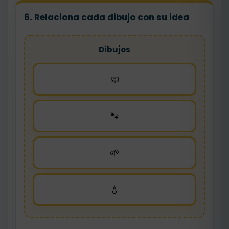
6. Relaciona cada dibujo con su idea
Dibujos
🧼
🐾
🌱
💧