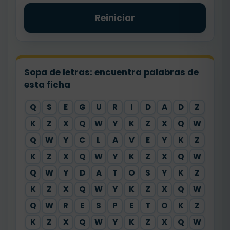
Reiniciar
Sopa de letras: encuentra palabras de
esta ficha
Q
S
E
G
U
R
I
D
A
D
Z
K
Z
X
Q
W
Y
K
Z
X
Q
W
Q
W
Y
C
L
A
V
E
Y
K
Z
K
Z
X
Q
W
Y
K
Z
X
Q
W
Q
W
Y
D
A
T
O
S
Y
K
Z
K
Z
X
Q
W
Y
K
Z
X
Q
W
Q
W
R
E
S
P
E
T
O
K
Z
K
Z
X
Q
W
Y
K
Z
X
Q
W