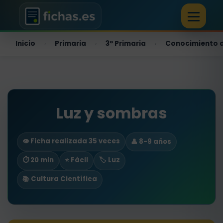
Inicio
Primaria
3º Primaria
Conocimiento d
›
›
›
Luz y sombras
👁️ Ficha realizada 35 veces
👤 8-9 años
⏱ 20 min
⭐ Fácil
🏷️ Luz
📚 Cultura Científica