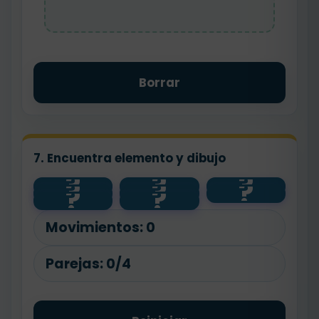
Borrar
7. Encuentra elemento y dibujo
?
?
?
?
?
?
🌱
planta
🐾
?
?
animal
💧
🧼
salud
agua
Movimientos:
0
Parejas:
0/4