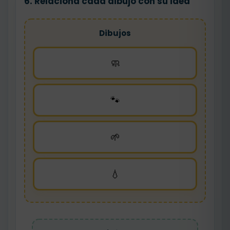
6. Relaciona cada dibujo con su idea
Dibujos
🧼
🐾
🌱
💧