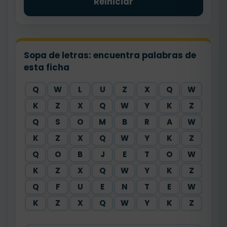
Reiniciar
Sopa de letras: encuentra palabras de
esta ficha
Q
W
L
U
Z
X
Q
W
K
Z
X
Q
W
Y
K
Z
Q
S
O
M
B
R
A
W
K
Z
X
Q
W
Y
K
Z
Q
O
B
J
E
T
O
W
K
Z
X
Q
W
Y
K
Z
Q
F
U
E
N
T
E
W
K
Z
X
Q
W
Y
K
Z