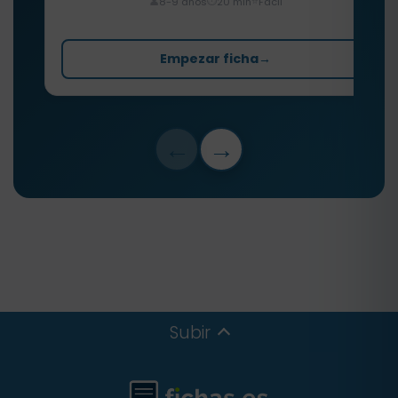
⏱️
⭐
👤
8-9 años
20 min
Fácil
Empezar ficha
→
←
→
Subir