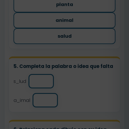
planta
animal
salud
5. Completa la palabra o idea que falta
s_lud
a_imal