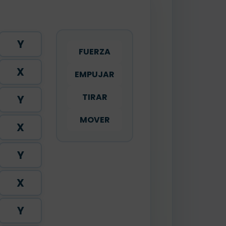
Y
FUERZA
X
EMPUJAR
TIRAR
Y
MOVER
X
Y
X
Y