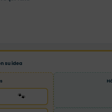
on su idea
s
Há
🐾