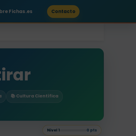
bre Fichas.es
Contacto
irar
a
📚 Cultura Científica
Nivel
1
0
pts