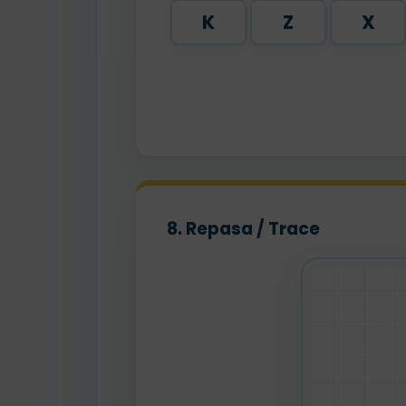
K
Z
X
8. Repasa / Trace