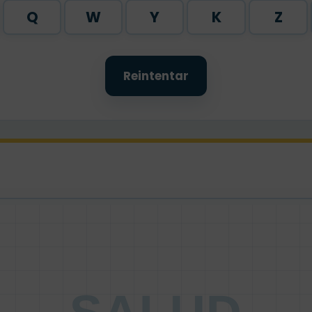
Q
W
Y
K
Z
Reintentar