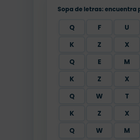
Sopa de letras: encuentra 
Q
F
U
K
Z
X
Q
E
M
K
Z
X
Q
W
T
K
Z
X
Q
W
M