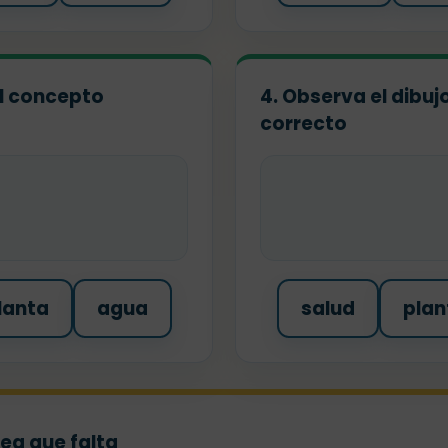
 el concepto
4. Observa el dibuj
correcto
lanta
agua
salud
plan
dea que falta