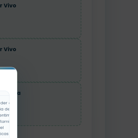
r Vivo
r Vivo
uraleza
der a la
ia de
entimiento
rtamiento
el
icas y