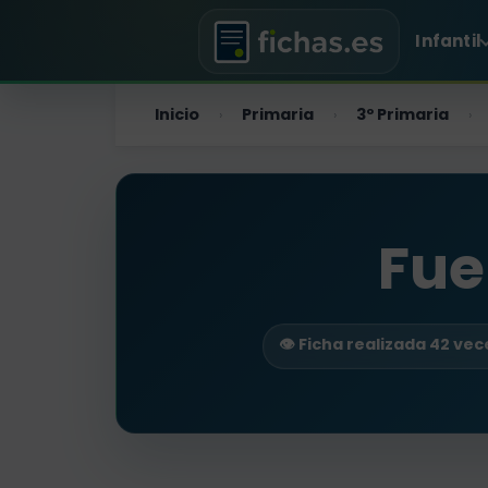
Infantil
Inicio
Primaria
3º Primaria
›
›
›
Fue
👁️ Ficha realizada 42 vec