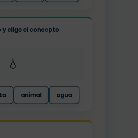
o y elige el concepto
💧
ta
animal
agua