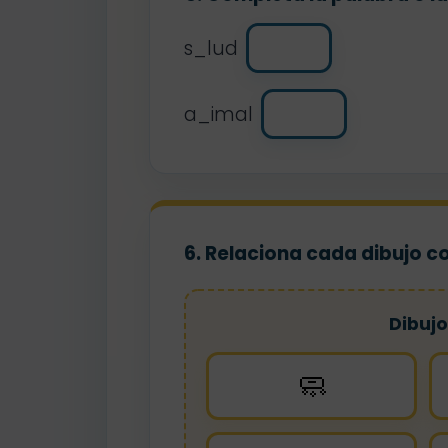
s_lud
a_imal
6. Relaciona cada dibujo c
Dibujo
🧼