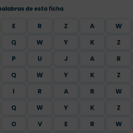
palabras de esta ficha
E
R
Z
A
W
Q
W
Y
K
Z
P
U
J
A
R
Q
W
Y
K
Z
I
R
A
R
W
Q
W
Y
K
Z
O
V
E
R
W