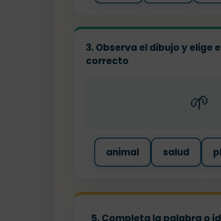
3. Observa el dibujo y elige
correcto
🌱
animal
salud
p
5. Completa la palabra o i