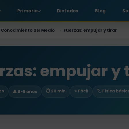
Primaria
Dictados
Blog
So
Conocimiento del Medio
Fuerzas: empujar y tirar
›
rzas: empujar y t
es
⏱ 20 min
⭐ Fácil
🏷️ Física básic
👤 8-9 años