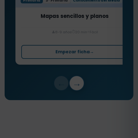
Primaria
3º Primaria
Conocimiento del Medio
Mapas sencillos y planos
⏱️
⭐
👤
8-9 años
20 min
Fácil
Empezar ficha
→
←
→