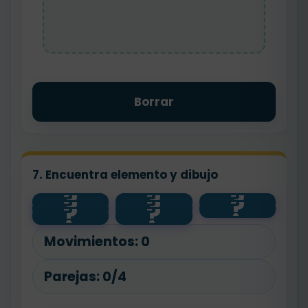
Borrar
7. Encuentra elemento y dibujo
?
?
?
?
?
?
🌱
💧
planta
?
?
salud
🧼
animal
agua
🐾
Movimientos:
0
Parejas:
0/4