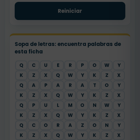
Reiniciar
Sopa de letras: encuentra palabras de
esta ficha
Q
C
U
E
R
P
O
W
Y
K
Z
X
Q
W
Y
K
Z
X
Q
A
P
A
R
A
T
O
Y
K
Z
X
Q
W
Y
K
Z
X
Q
P
U
L
M
O
N
W
Y
K
Z
X
Q
W
Y
K
Z
X
Q
C
O
R
A
Z
O
N
Y
K
Z
X
Q
W
Y
K
Z
X