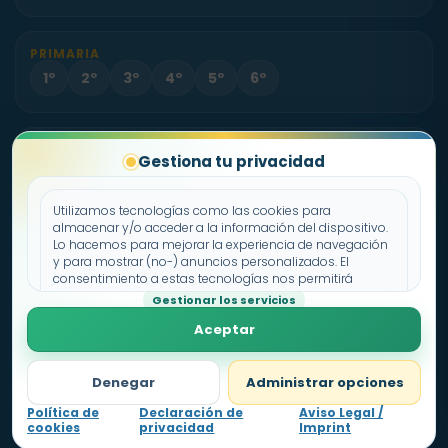
PRIMARIA
1º
2º
3º
4º
5º
6º
PROYECTO
Gestiona tu privacidad
Sobre Fichas.es
Contacto
Utilizamos tecnologías como las cookies para
almacenar y/o acceder a la información del dispositivo.
Lo hacemos para mejorar la experiencia de navegación
Política de cookies
y para mostrar (no-) anuncios personalizados. El
consentimiento a estas tecnologías nos permitirá
Declaración de privacidad
procesar datos como el comportamiento de
Gestionar los servicios
Aviso legal
navegación o los ID's únicos en este sitio. No consentir o
Aceptar
retirar el consentimiento, puede afectar negativamente a
ciertas características y funciones.
Denegar
Administrar opciones
Política de
Declaración de
Aviso Legal /
cookies
privacidad
Imprint
Nivel
1
0
pts