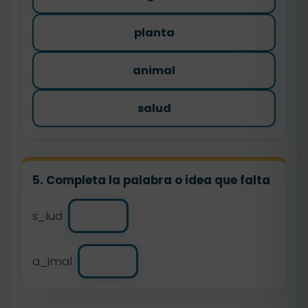
planta
animal
salud
5. Completa la palabra o idea que falta
s_lud
a_imal