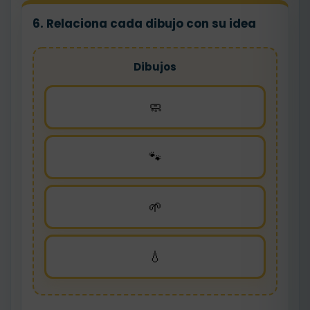
6. Relaciona cada dibujo con su idea
Dibujos
🧼
🐾
🌱
💧