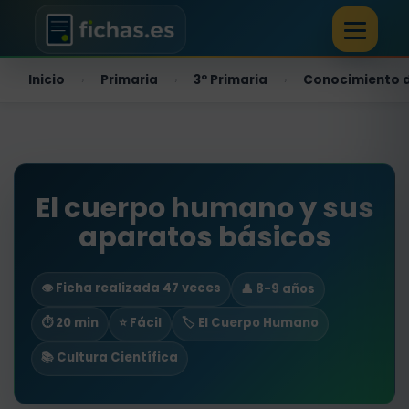
Inicio
Primaria
3º Primaria
Conocimiento d
›
›
›
El cuerpo humano y sus
aparatos básicos
👁️ Ficha realizada 47 veces
👤 8-9 años
⏱ 20 min
⭐ Fácil
🏷️ El Cuerpo Humano
📚 Cultura Científica