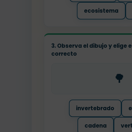
ecosistema
3. Observa el dibujo y elige
correcto
🌳
invertebrado
e
cadena
ver