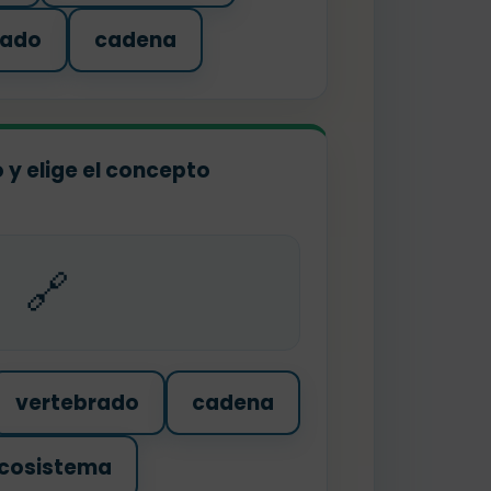
rado
cadena
o y elige el concepto
🔗
vertebrado
cadena
cosistema