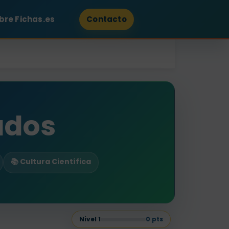
bre Fichas.es
Contacto
ados
📚 Cultura Científica
Nivel
1
0
pts