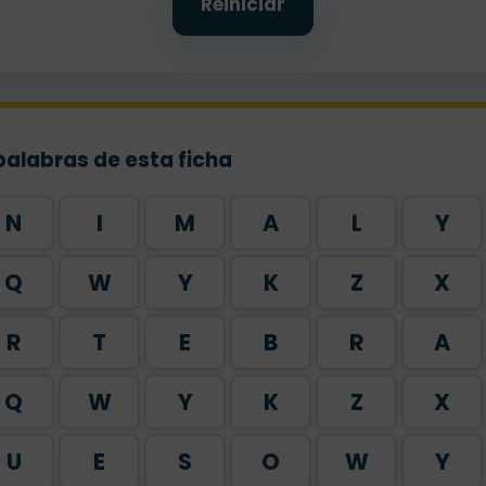
Reiniciar
palabras de esta ficha
N
I
M
A
L
Y
Q
W
Y
K
Z
X
R
T
E
B
R
A
Q
W
Y
K
Z
X
U
E
S
O
W
Y