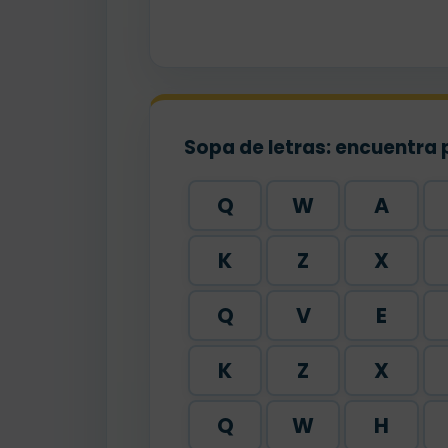
Sopa de letras: encuentra 
Q
W
A
K
Z
X
Q
V
E
K
Z
X
Q
W
H