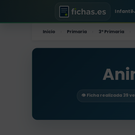
Infantil
Inicio
Primaria
3º Primaria
›
›
›
Ani
👁️ Ficha realizada 39 v