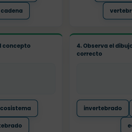
cadena
verteb
 el concepto
4. Observa el dibuj
correcto
cosistema
invertebrado
tebrado
e