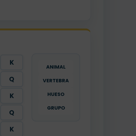
K
ANIMAL
Q
VERTEBRA
HUESO
K
GRUPO
Q
K