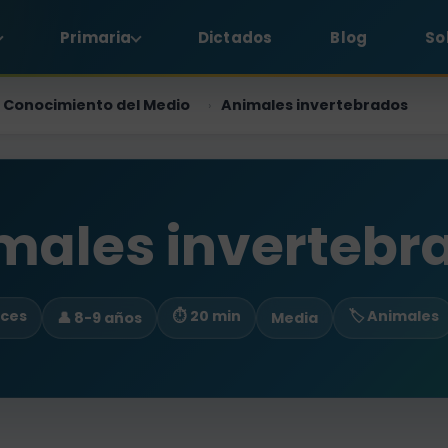
Primaria
Dictados
Blog
So
Conocimiento del Medio
Animales invertebrados
›
males invertebr
eces
⏱ 20 min
🏷️ Animales
👤 8-9 años
Media