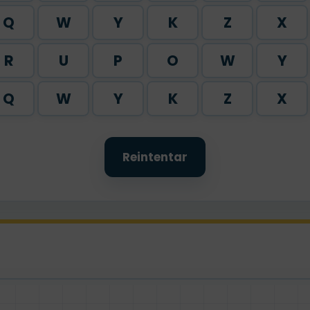
Q
W
Y
K
Z
X
R
U
P
O
W
Y
Q
W
Y
K
Z
X
Reintentar