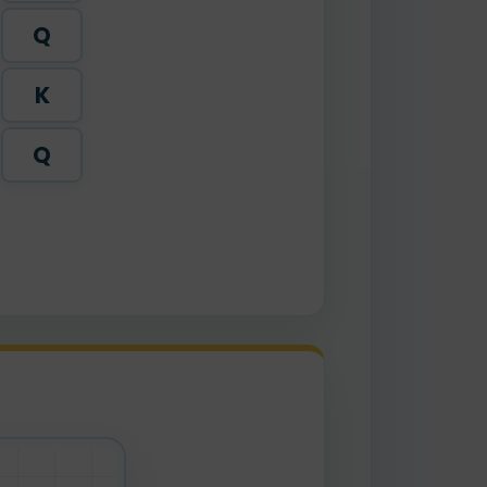
Q
K
Q