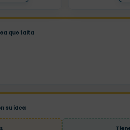
dea que falta
on su idea
s
Tien