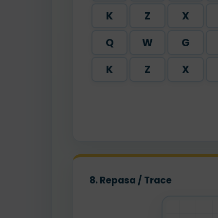
K
Z
X
Q
W
G
K
Z
X
8. Repasa / Trace