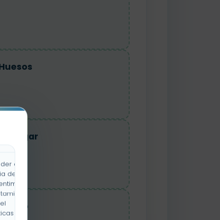
 Huesos
s Y Lugar
der a la
ia de
entimiento
rtamiento
el
imento
icas y