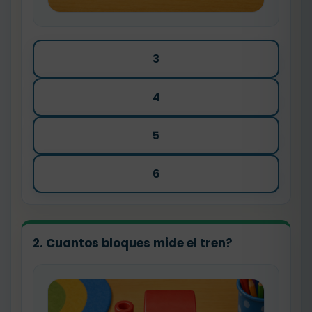
3
4
5
6
2. Cuantos bloques mide el tren?