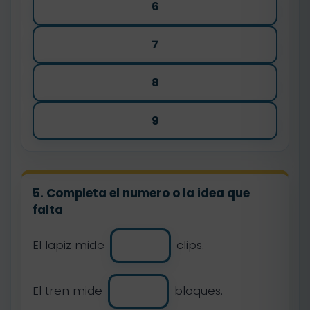
6
7
8
9
5. Completa el numero o la idea que
falta
El lapiz mide
clips.
El tren mide
bloques.