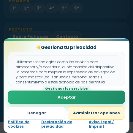
PRIMARIA
1º
2º
3º
4º
5º
6º
PROYECTO
Sobre Fichas.es
Contacto
Gestiona tu privacidad
Utilizamos tecnologías como las cookies para
Política de cookies
almacenar y/o acceder a la información del dispositivo.
Declaración de privacidad
Lo hacemos para mejorar la experiencia de navegación
Aviso legal
y para mostrar (no-) anuncios personalizados. El
consentimiento a estas tecnologías nos permitirá
procesar datos como el comportamiento de
Gestionar los servicios
navegación o los ID's únicos en este sitio. No consentir o
Aceptar
retirar el consentimiento, puede afectar negativamente a
ciertas características y funciones.
Denegar
Administrar opciones
Política de
Declaración de
Aviso Legal /
cookies
privacidad
Imprint
Nivel
1
0
pts