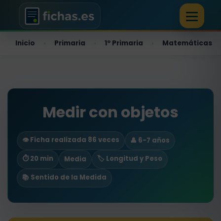
Inicio
Primaria
1º Primaria
Matemáticas
›
›
›
Medir con objetos
👁️ Ficha realizada 86 veces
👤 6-7 años
⏱ 20 min
🏷️ Longitud y Peso
Media
📚 Sentido de la Medida