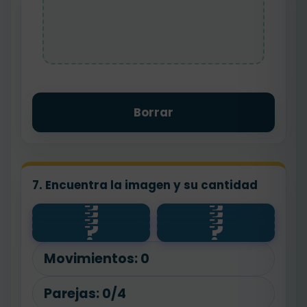
Borrar
7. Encuentra la imagen y su cantidad
?
?
?
?
4
?
?
8
?
?
5
largo
Movimientos:
0
Parejas:
0/4