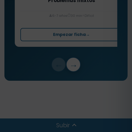
Problemas mixtos
⏱️
⭐
👤
6-7 años
30 min
Difícil
Empezar ficha
→
←
→
Subir