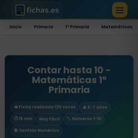
Inicio
Primaria
1º Primaria
Matemáticas
›
›
›
Contar hasta 10 -
Matemáticas 1º
Primaria
👁️ Ficha realizada 130 veces
👤 6-7 años
⏱ 15 min
🏷️ Números 1-10
Muy Fácil
📚 Sentido Numérico