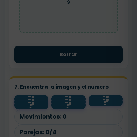
9
Borrar
7. Encuentra la imagen y el numero
?
?
?
?
?
?
3
9
?
?
5
7
Movimientos:
0
Parejas:
0/4