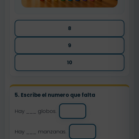
8
9
10
5. Escribe el numero que falta
Hay ___ globos.
Hay ___ manzanas.