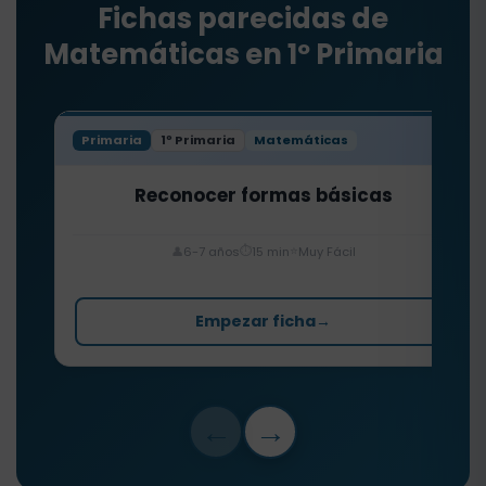
Fichas parecidas de
Matemáticas en 1º Primaria
Primaria
1º Primaria
Matemáticas
Reconocer formas básicas
⏱️
⭐
👤
6-7 años
15 min
Muy Fácil
Empezar ficha
→
←
→