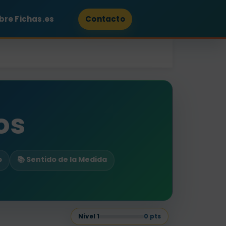
bre Fichas.es
Contacto
os
o
📚 Sentido de la Medida
Nivel
1
0
pts