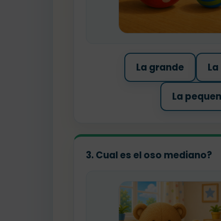
La grande
La
La peque
3. Cual es el oso mediano?