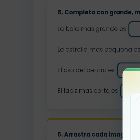
5. Completa con grande, 
La bola mas grande es
La estrella mas pequena e
El oso del centro es
El lapiz mas corto es
6. Arrastra cada imagen a