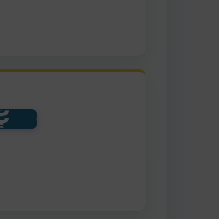
?
?
DEN
UENO