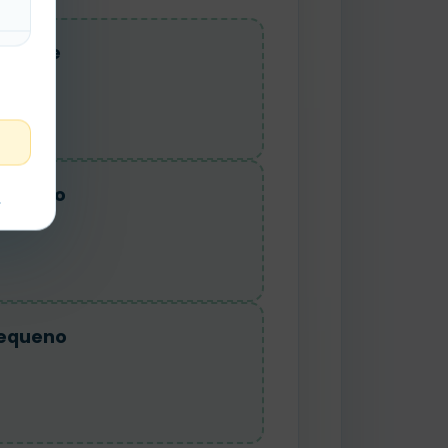
Grande
ediano
t
equeno