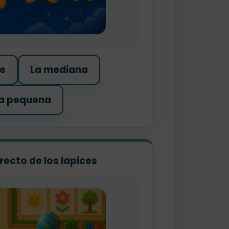
de
La mediana
a pequena
rrecto de los lapices