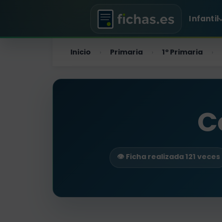
Infantil
Inicio
Primaria
1º Primaria
›
›
›
C
👁️ Ficha realizada 121 veces