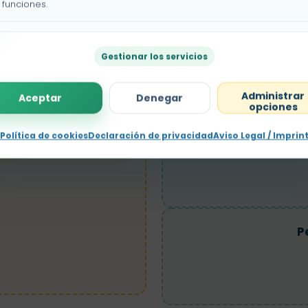
funciones.
os
Gestionar los servicios
Administrar
Aceptar
Denegar
opciones
M
Política de cookies
Declaración de privacidad
Aviso Legal / Imprin
P