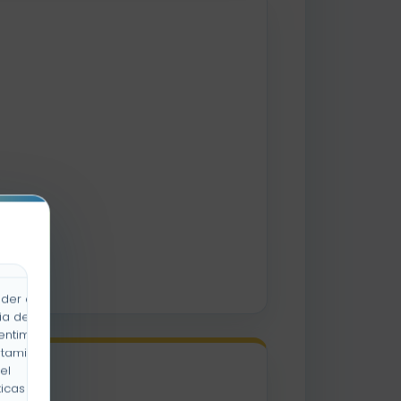
der a la
ia de
entimiento
rtamiento
el
icas y