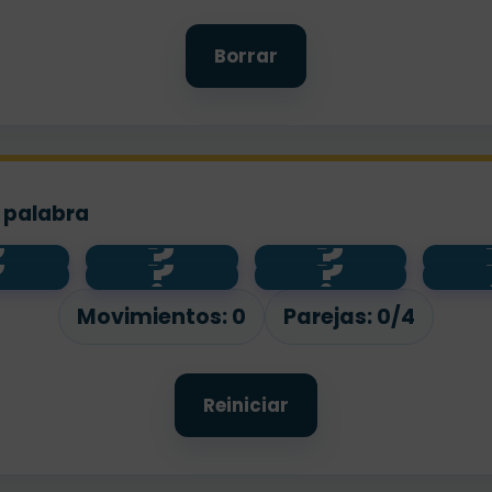
Borrar
u palabra
?
?
?
?
?
?
MEDIANO
OR
NDE
PEQ
Movimientos:
0
Parejas:
0/4
Reiniciar