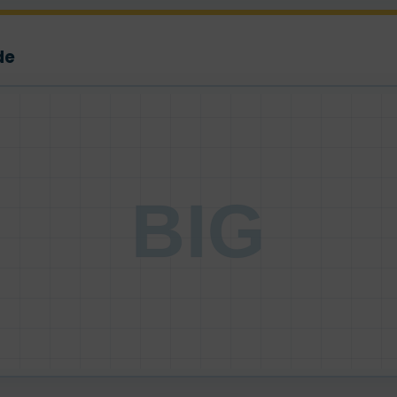
de
BIG