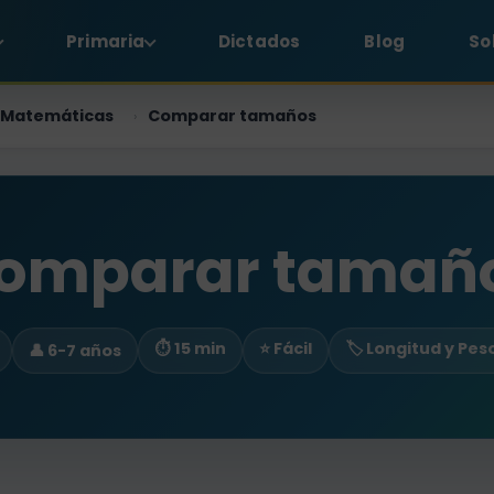
Primaria
Dictados
Blog
So
Matemáticas
Comparar tamaños
›
omparar tamañ
⏱ 15 min
⭐ Fácil
🏷️ Longitud y Pes
👤 6-7 años