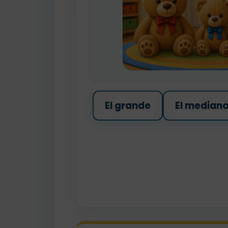
El grande
El median