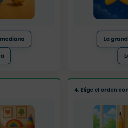
 mediana
La gran
na
L
4. Elige el orden co