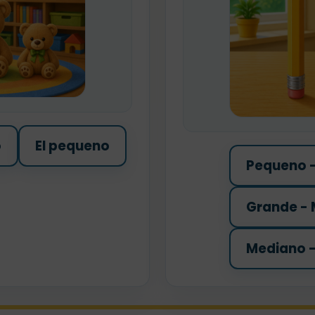
o
El pequeno
Pequeno -
Grande - 
Mediano -