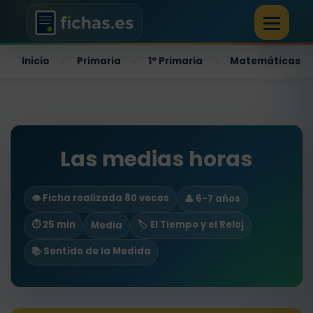
Inicio
Primaria
1º Primaria
Matemáticas
›
›
›
Las medias horas
👁️ Ficha realizada 80 veces
👤 6-7 años
⏱ 25 min
🏷️ El Tiempo y el Reloj
Media
📚 Sentido de la Medida