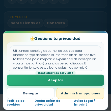
PROYECTO
Sobre Fichas.es
Contacto
Gestiona tu privacidad
Política de cookies
Declaración de privacidad
Utilizamos tecnologías como las cookies para
Aviso legal
almacenar y/o acceder a la información del dispositivo.
Lo hacemos para mejorar la experiencia de navegación
y para mostrar (no-) anuncios personalizados. El
consentimiento a estas tecnologías nos permitirá
procesar datos como el comportamiento de
Gestionar los servicios
navegación o los ID's únicos en este sitio. No consentir o
Aceptar
retirar el consentimiento, puede afectar negativamente a
ciertas características y funciones.
Denegar
Administrar opciones
Política de
Declaración de
Aviso Legal /
cookies
privacidad
Imprint
Nivel
1
0
pts