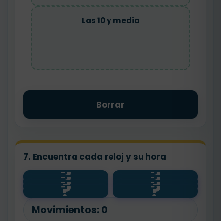
Las 10 y media
Borrar
7. Encuentra cada reloj y su hora
?
?
?
?
7 y media
?
?
4 y media
10 y media
?
?
1 y media
Movimientos:
0