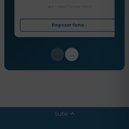
⏱️
⭐
👤
6-7 años
30 min
Difícil
Empezar ficha
→
←
→
Subir