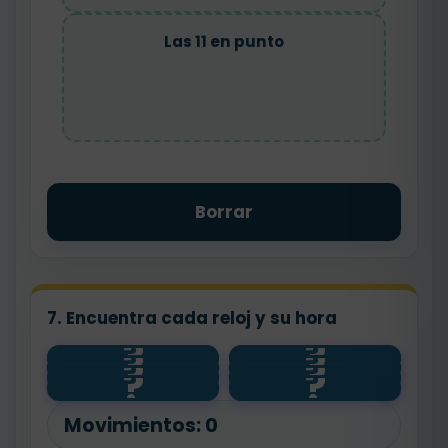
Las 11 en punto
Borrar
7. Encuentra cada reloj y su hora
?
?
?
?
5
?
?
?
?
8
2
11
Movimientos:
0