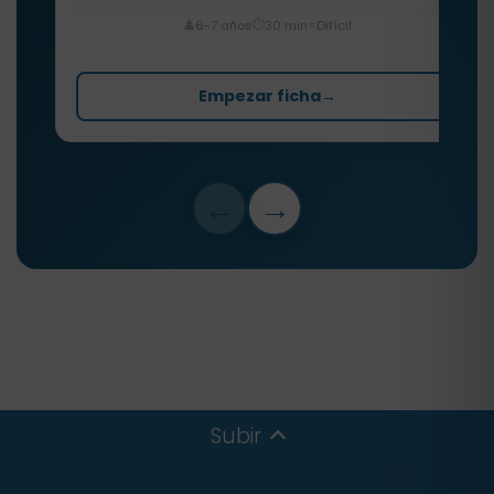
⏱️
⭐
👤
6-7 años
30 min
Difícil
Empezar ficha
→
←
→
Subir