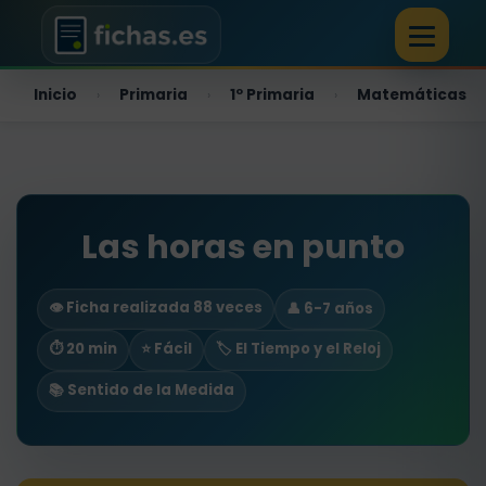
Inicio
Primaria
1º Primaria
Matemáticas
›
›
›
Las horas en punto
👁️ Ficha realizada 88 veces
👤 6-7 años
⏱ 20 min
⭐ Fácil
🏷️ El Tiempo y el Reloj
📚 Sentido de la Medida