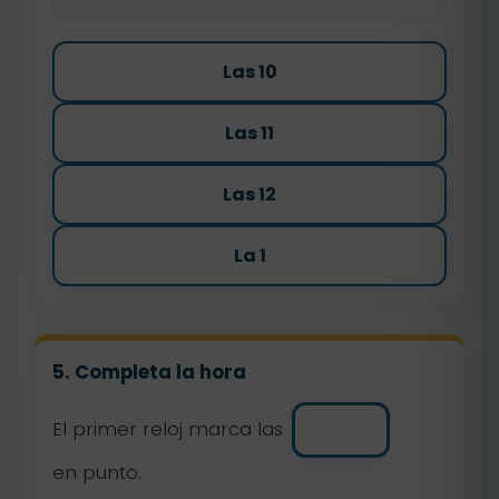
Las 10
Las 11
Las 12
La 1
5. Completa la hora
El primer reloj marca las
en punto.