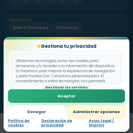
PROYECTO
Sobre Fichas.es
Contacto
Gestiona tu privacidad
Política de cookies
Declaración de privacidad
Utilizamos tecnologías como las cookies para
Aviso legal
almacenar y/o acceder a la información del dispositivo.
Lo hacemos para mejorar la experiencia de navegación
y para mostrar (no-) anuncios personalizados. El
consentimiento a estas tecnologías nos permitirá
procesar datos como el comportamiento de
Gestionar los servicios
navegación o los ID's únicos en este sitio. No consentir o
Aceptar
retirar el consentimiento, puede afectar negativamente a
ciertas características y funciones.
Denegar
Administrar opciones
Política de
Declaración de
Aviso Legal /
cookies
privacidad
Imprint
Nivel
1
0
pts