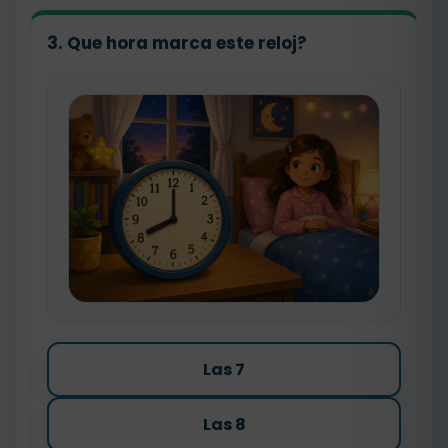
3. Que hora marca este reloj?
Las 7
Las 8