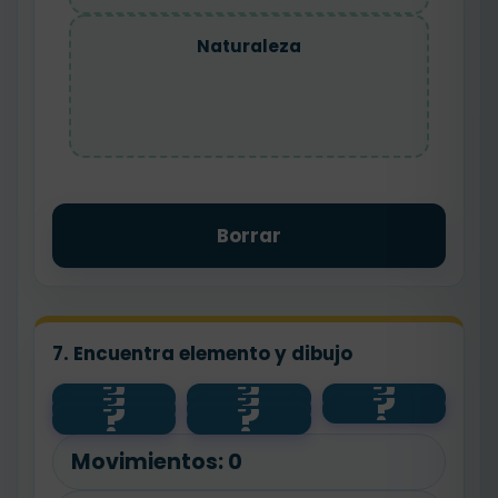
Naturaleza
Borrar
7. Encuentra elemento y dibujo
?
?
?
?
?
?
salud
💧
🧼
?
?
animal
agua
🌱
planta
🐾
Movimientos:
0