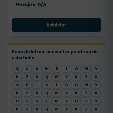
Parejas:
0/4
Reiniciar
Sopa de letras: encuentra palabras de
esta ficha
Q
C
A
M
B
I
O
W
Y
K
Z
X
Q
W
Y
K
Z
X
Q
F
I
S
I
C
O
W
Y
K
Z
X
Q
W
Y
K
Z
X
Q
Q
U
I
M
I
C
O
Y
K
Z
X
Q
W
Y
K
Z
X