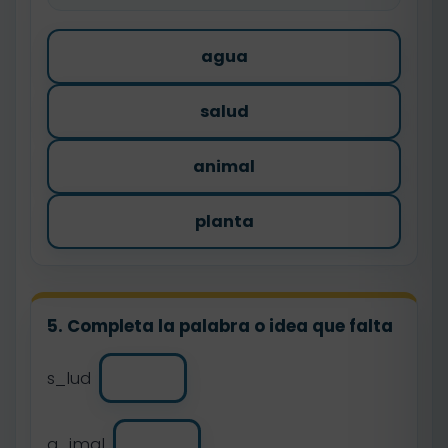
agua
salud
animal
planta
5. Completa la palabra o idea que falta
s_lud
a_imal