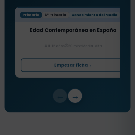
Primaria
6º Primaria
Conocimiento del Medio
Edad Contemporánea en España
⏱️
⭐
👤
11-12 años
20 min
Media-Alta
Empezar ficha
→
←
→