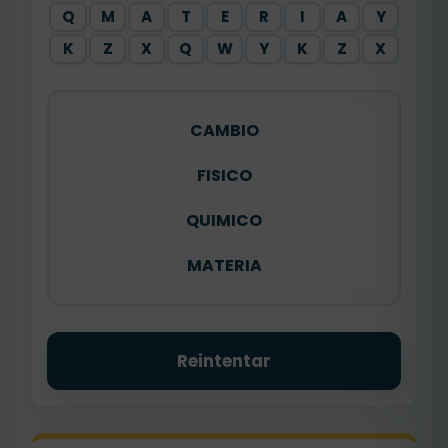
Q
M
A
T
E
R
I
A
Y
K
Z
X
Q
W
Y
K
Z
X
CAMBIO
FISICO
QUIMICO
MATERIA
Reintentar