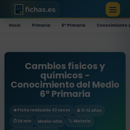
Inicio
Primaria
6º Primaria
Conocimiento 
›
›
›
Cambios físicos y
químicos -
Conocimiento del Medio
6º Primaria
👁️ Ficha realizada 43 veces
👤 11-12 años
⏱ 20 min
🏷️ Materia
Media-Alta