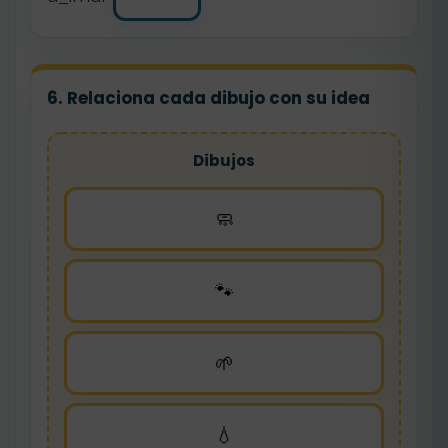
6. Relaciona cada dibujo con su idea
Dibujos
🧼
🐾
🌱
💧