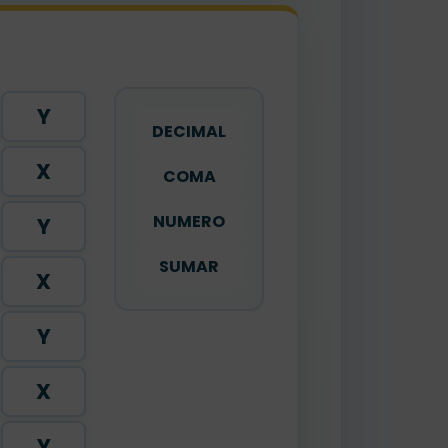
Y
DECIMAL
X
COMA
NUMERO
Y
SUMAR
X
Y
X
Y