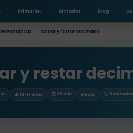
Primaria
Dictados
Blog
So
Matemáticas
Sumar y restar decimales
›
r y restar deci
ces
⏱ 20 min
🏷️ Decimale
👤 10-11 años
Media