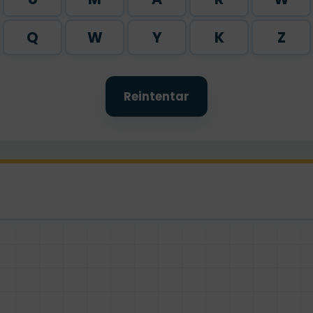
Q
W
Y
K
Z
Reintentar