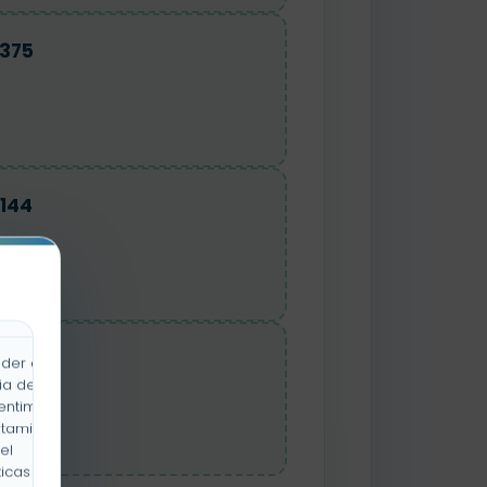
375
144
21
der a la
ia de
entimiento
rtamiento
el
icas y