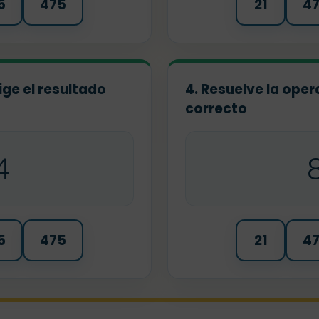
5
475
21
4
ige el resultado
4. Resuelve la oper
correcto
4
5
475
21
4