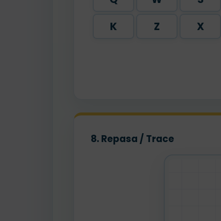
K
Z
X
8. Repasa / Trace