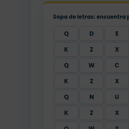
Sopa de letras: encuentra 
Q
D
E
K
Z
X
Q
W
C
K
Z
X
Q
N
U
K
Z
X
Q
W
S