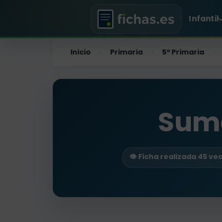
Infantil
Inicio
Primaria
5º Primaria
›
›
›
Suma
👁️ Ficha realizada 45 ve