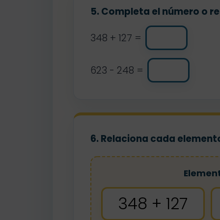
5. Completa el número o re
348 + 127 =
623 - 248 =
6. Relaciona cada elemento
Elemen
348 + 127