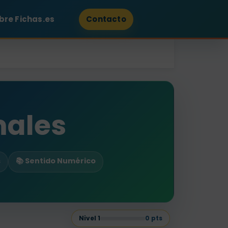
bre Fichas.es
Contacto
males
s
📚 Sentido Numérico
Nivel
1
0
pts