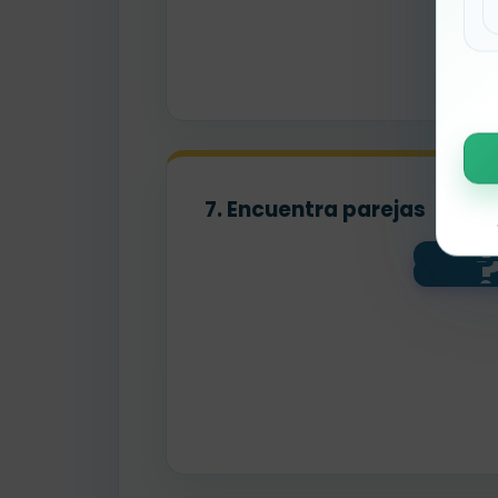
7. Encuentra parejas
623 -
4