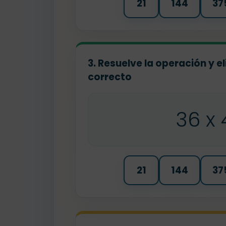
21
144
37
3. Resuelve la operación y el
correcto
36 x 
21
144
37