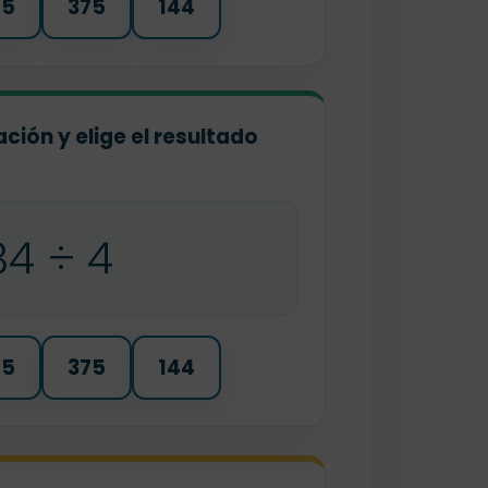
75
375
144
ación y elige el resultado
84 ÷ 4
75
375
144