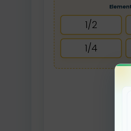
Elemen
1/2
1/4