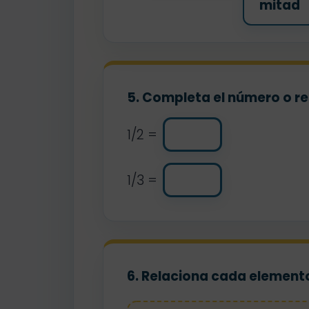
mitad
5. Completa el número o re
1/2 =
1/3 =
6. Relaciona cada elemento