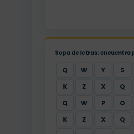
Sopa de letras: encuentra 
Q
W
Y
S
K
Z
X
Q
Q
W
P
O
K
Z
X
Q