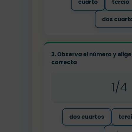
cuarto
tercio
dos cuart
3. Observa el número y elige
correcta
1/4
dos cuartos
terc