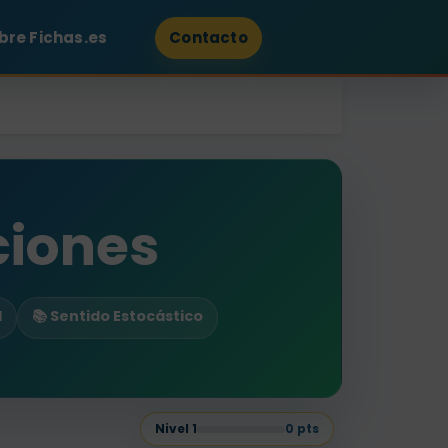
bre Fichas.es
Contacto
ciones
d
📚 Sentido Estocástico
Nivel
1
0
pts