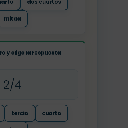
uarto
dos cuartos
mitad
o y elige la respuesta
2/4
tercio
cuarto