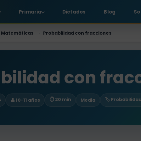
Primaria
Dictados
Blog
So
Matemáticas
Probabilidad con fracciones
›
bilidad con frac
s
⏱ 20 min
🏷️ Probabilida
👤 10-11 años
Media