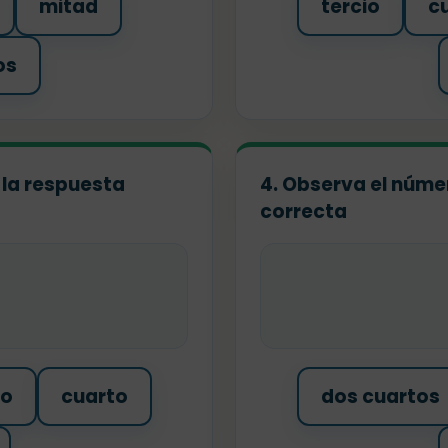
mitad
tercio
c
os
 la respuesta
4. Observa el númer
correcta
io
cuarto
dos cuartos