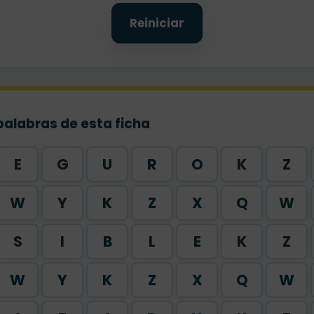
Reiniciar
palabras de esta ficha
E
G
U
R
O
K
Z
W
Y
K
Z
X
Q
W
S
I
B
L
E
K
Z
W
Y
K
Z
X
Q
W