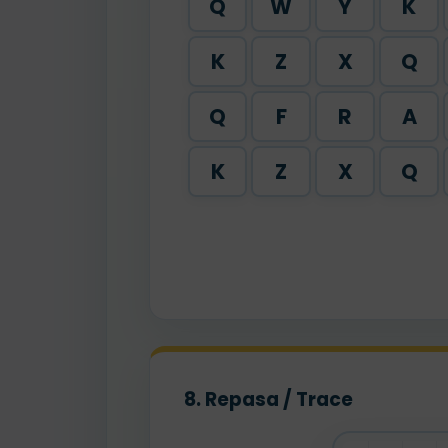
Q
W
Y
K
K
Z
X
Q
Q
F
R
A
K
Z
X
Q
8. Repasa / Trace