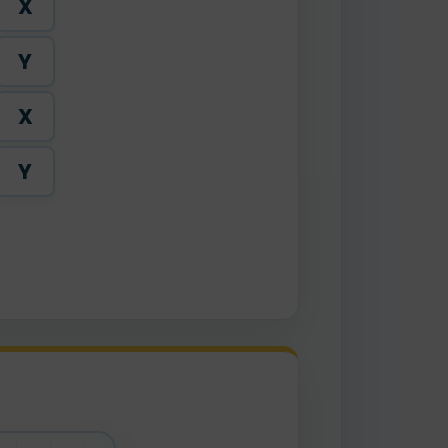
X
Y
X
Y