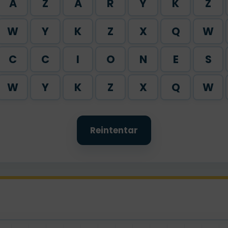
A
Z
A
R
Y
K
Z
W
Y
K
Z
X
Q
W
C
C
I
O
N
E
S
W
Y
K
Z
X
Q
W
Reintentar