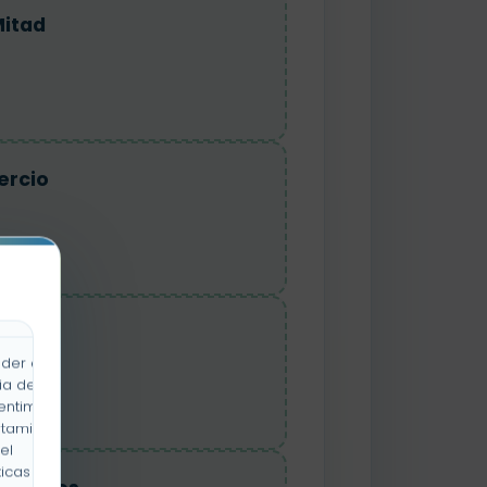
itad
ercio
uarto
der a la
ia de
entimiento
rtamiento
el
icas y