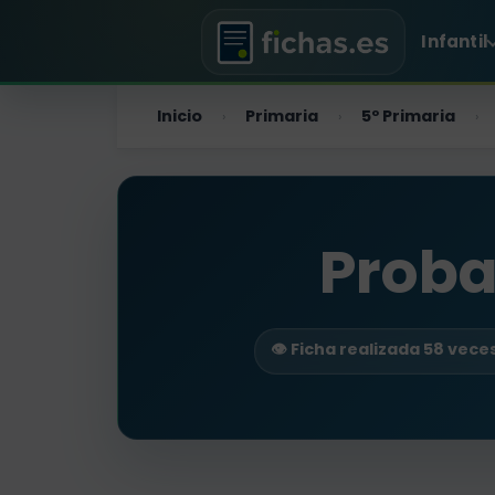
Infantil
Inicio
Primaria
5º Primaria
›
›
›
Proba
👁️ Ficha realizada 58 vece