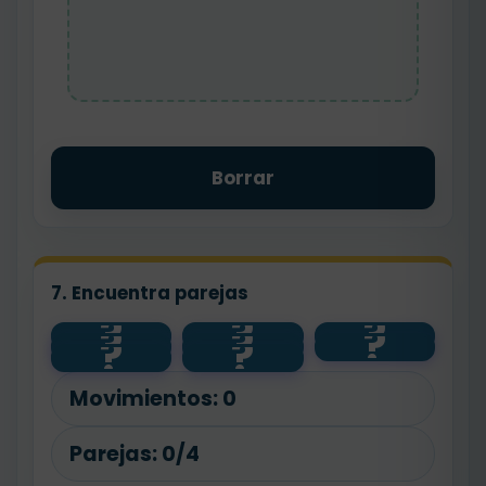
Borrar
7. Encuentra parejas
?
?
?
?
?
?
lunes
jueves
5 votos
?
?
3 votos
martes
miércoles
8 votos
6 votos
Movimientos:
0
Parejas:
0/4