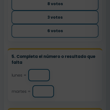
8 votos
3 votos
6 votos
5. Completa el número o resultado que
falta
lunes =
martes =