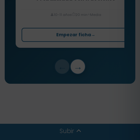
⏱️
⭐
👤
10-11 años
20 min
Media
Empezar ficha
→
←
→
Subir