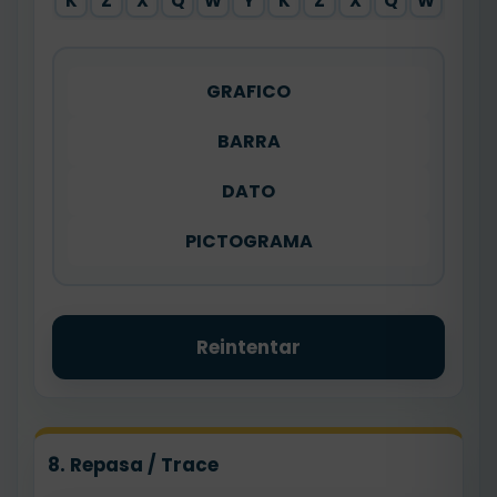
K
Z
X
Q
W
Y
K
Z
X
Q
W
Y
GRAFICO
BARRA
DATO
PICTOGRAMA
Reintentar
8. Repasa / Trace