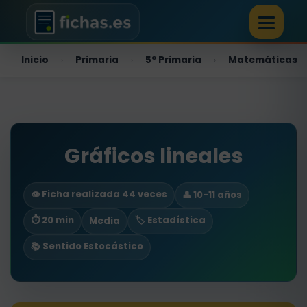
Inicio
Primaria
5º Primaria
Matemáticas
›
›
›
Gráficos lineales
👁️ Ficha realizada 44 veces
👤 10-11 años
⏱ 20 min
🏷️ Estadística
Media
📚 Sentido Estocástico