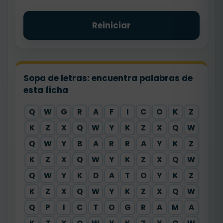
Reiniciar
Sopa de letras: encuentra palabras de
esta ficha
Q
W
G
R
A
F
I
C
O
K
Z
X
K
Z
X
Q
W
Y
K
Z
X
Q
W
Y
Q
W
Y
B
A
R
R
A
Y
K
Z
X
K
Z
X
Q
W
Y
K
Z
X
Q
W
Y
Q
W
Y
K
D
A
T
O
Y
K
Z
X
K
Z
X
Q
W
Y
K
Z
X
Q
W
Y
Q
P
I
C
T
O
G
R
A
M
A
X