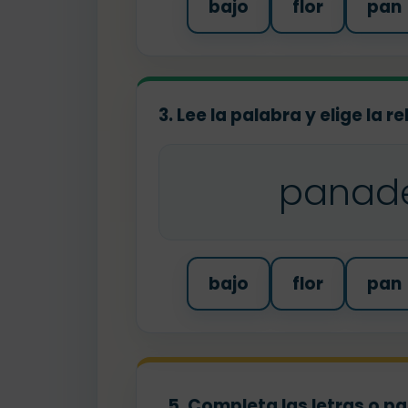
bajo
flor
pan
3. Lee la palabra y elige la 
panad
bajo
flor
pan
5. Completa las letras o p