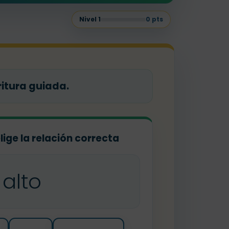
Nivel
1
0
pts
itura guiada.
elige la relación correcta
alto