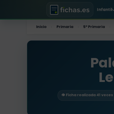
Infantil
Inicio
Primaria
5º Primaria
›
›
›
Pal
Le
👁️ Ficha realizada 41 veces