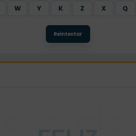
W
Y
K
Z
X
Q
Reintentar