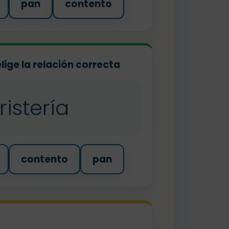
pan
contento
elige la relación correcta
oristería
contento
pan