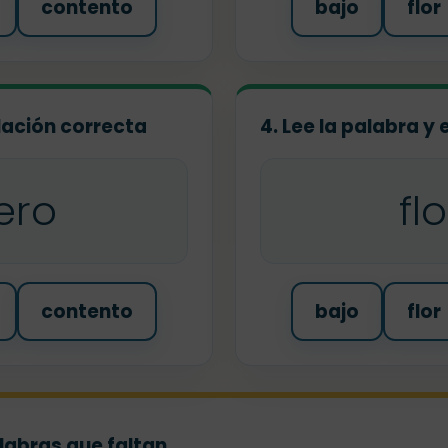
contento
bajo
flor
relación correcta
4. Lee la palabra y 
ero
fl
contento
bajo
flor
alabras que faltan