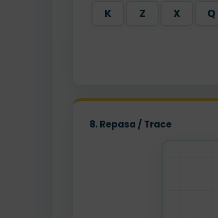
K
Z
X
Q
8. Repasa / Trace