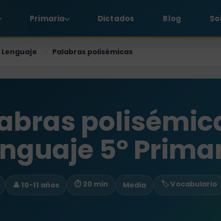
Primaria
Dictados
Blog
So
Lenguaje
Palabras polisémicas
›
abras polisémic
nguaje 5º Prima
⏱ 20 min
🏷️ Vocabulario
👤 10-11 años
Media