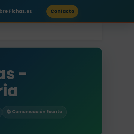
bre Fichas.es
Contacto
as -
ria
📚 Comunicación Escrita