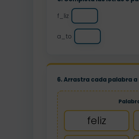
f_liz
a_to
6. Arrastra cada palabra a
Palabr
feliz