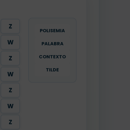
Z
POLISEMIA
W
PALABRA
CONTEXTO
Z
TILDE
W
Z
W
Z