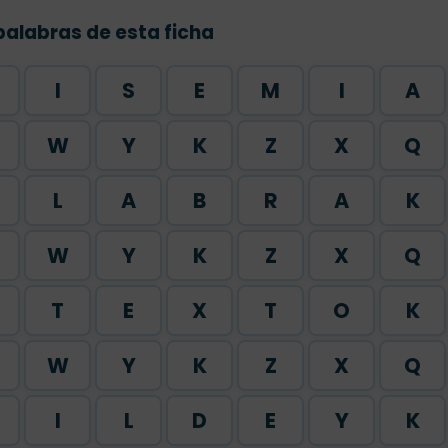
palabras de esta ficha
I
S
E
M
I
A
W
Y
K
Z
X
Q
L
A
B
R
A
K
W
Y
K
Z
X
Q
T
E
X
T
O
K
W
Y
K
Z
X
Q
I
L
D
E
Y
K