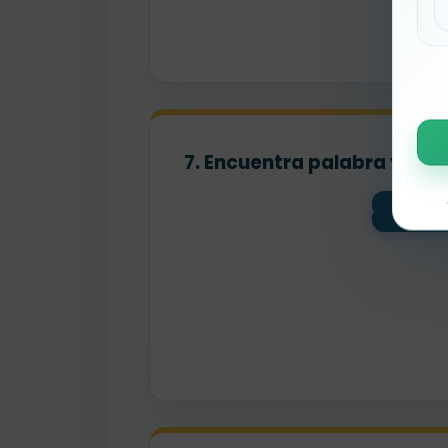
7. Encuentra palabra y pist
fel
ba