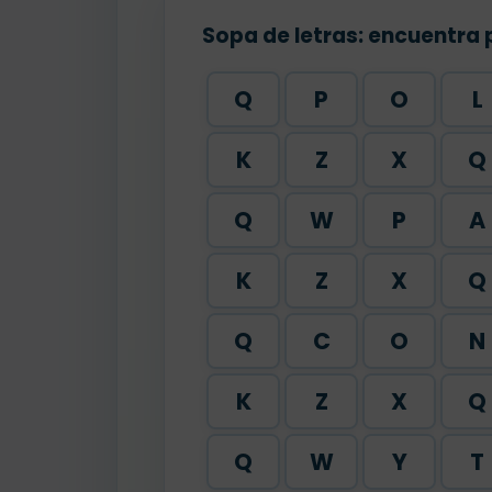
Sopa de letras: encuentra 
Q
P
O
L
K
Z
X
Q
Q
W
P
A
K
Z
X
Q
Q
C
O
N
K
Z
X
Q
Q
W
Y
T