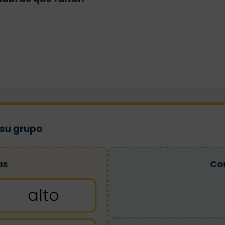
 su grupo
as
Co
alto