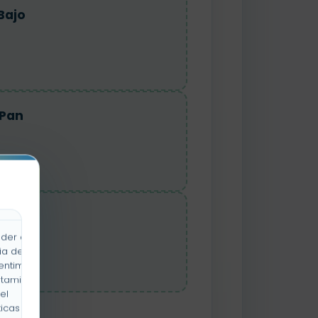
Bajo
Pan
Flor
der a la
ia de
entimiento
rtamiento
el
icas y