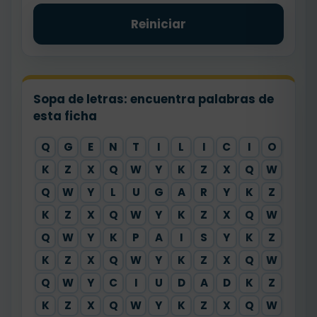
Reiniciar
Sopa de letras: encuentra palabras de
esta ficha
Q
G
E
N
T
I
L
I
C
I
O
X
K
Z
X
Q
W
Y
K
Z
X
Q
W
Y
Q
W
Y
L
U
G
A
R
Y
K
Z
X
K
Z
X
Q
W
Y
K
Z
X
Q
W
Y
Q
W
Y
K
P
A
I
S
Y
K
Z
X
K
Z
X
Q
W
Y
K
Z
X
Q
W
Y
Q
W
Y
C
I
U
D
A
D
K
Z
X
K
Z
X
Q
W
Y
K
Z
X
Q
W
Y