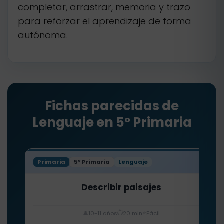
completar, arrastrar, memoria y trazo
para reforzar el aprendizaje de forma
autónoma.
Fichas parecidas de
Lenguaje en 5º Primaria
Primaria
5º Primaria
Lenguaje
Describir paisajes
⏱️
⭐
👤
10-11 años
20 min
Fácil