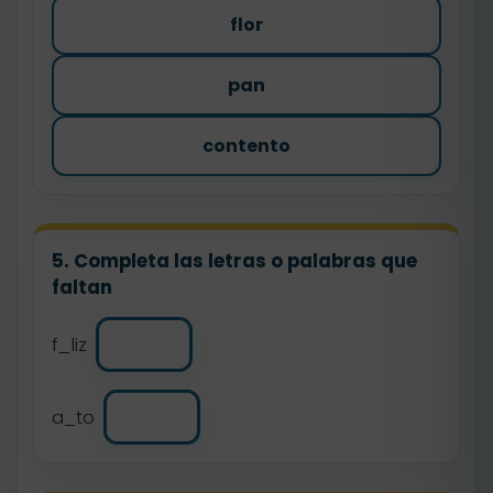
flor
pan
contento
5. Completa las letras o palabras que
faltan
f_liz
a_to