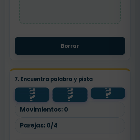
Borrar
7. Encuentra palabra y pista
?
?
?
?
?
?
feliz
contento
alto
?
?
bajo
panadero
pan
floristería
flor
Movimientos:
0
Parejas:
0/4