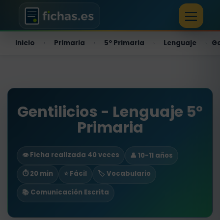
Inicio
Primaria
5º Primaria
Lenguaje
Ge
›
›
›
›
Gentilicios - Lenguaje 5º
Primaria
👁️ Ficha realizada 40 veces
👤 10-11 años
⏱ 20 min
⭐ Fácil
🏷️ Vocabulario
📚 Comunicación Escrita