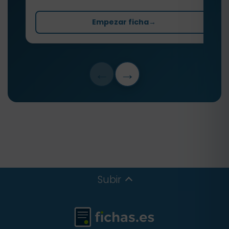
Empezar ficha
→
←
→
Subir