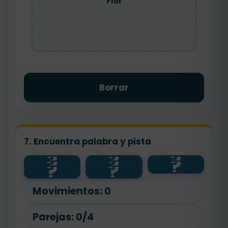
Flor
Borrar
7. Encuentra palabra y pista
?
?
?
?
?
?
flor
bajo
floristería
?
?
contento
feliz
panadero
pan
alto
Movimientos:
0
Parejas:
0/4