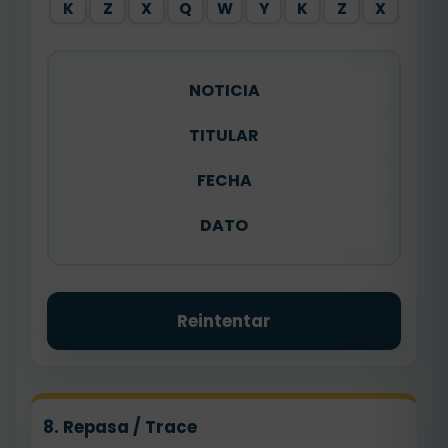
K
Z
X
Q
W
Y
K
Z
X
NOTICIA
TITULAR
FECHA
DATO
Reintentar
8. Repasa / Trace