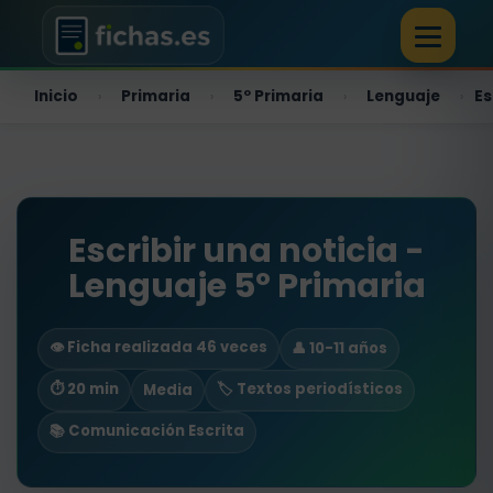
Inicio
Primaria
5º Primaria
Lenguaje
Es
›
›
›
›
Escribir una noticia -
Lenguaje 5º Primaria
👁️ Ficha realizada 46 veces
👤 10-11 años
⏱ 20 min
🏷️ Textos periodísticos
Media
📚 Comunicación Escrita