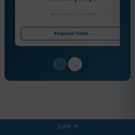
⏱️
⭐
👤
10-11 años
20 min
Fácil
Empezar ficha
→
←
→
Subir