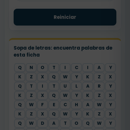
Reiniciar
Sopa de letras: encuentra palabras de
esta ficha
Q
N
O
T
I
C
I
A
Y
K
Z
X
Q
W
Y
K
Z
X
Q
T
I
T
U
L
A
R
Y
K
Z
X
Q
W
Y
K
Z
X
Q
W
F
E
C
H
A
W
Y
K
Z
X
Q
W
Y
K
Z
X
Q
W
D
A
T
O
Q
W
Y