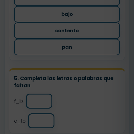
bajo
contento
pan
5. Completa las letras o palabras que
faltan
f_liz
a_to