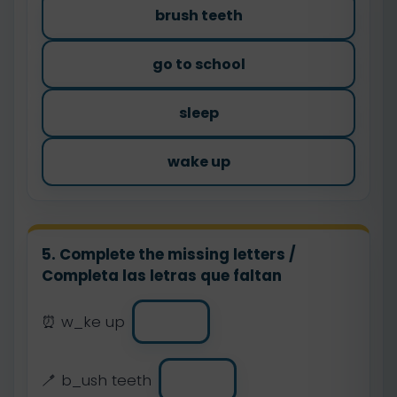
brush teeth
go to school
sleep
wake up
5. Complete the missing letters /
Completa las letras que faltan
⏰ w_ke up
🪥 b_ush teeth