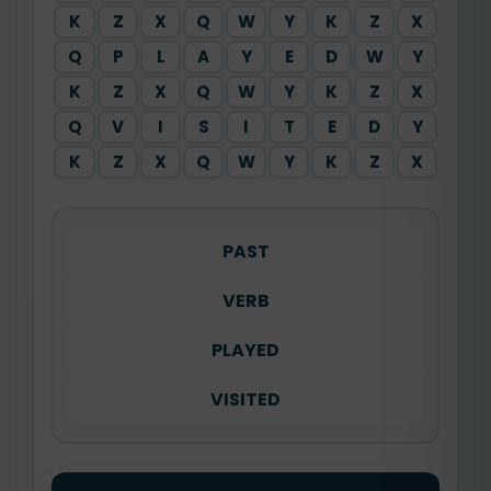
K
Z
X
Q
W
Y
K
Z
X
Q
P
L
A
Y
E
D
W
Y
K
Z
X
Q
W
Y
K
Z
X
Q
V
I
S
I
T
E
D
Y
K
Z
X
Q
W
Y
K
Z
X
PAST
VERB
PLAYED
VISITED