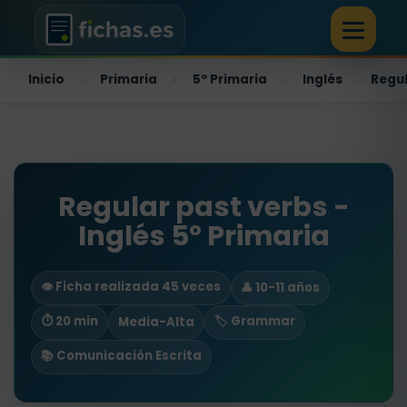
Inicio
Primaria
5º Primaria
Inglés
Regul
›
›
›
›
Regular past verbs -
Inglés 5º Primaria
👁️ Ficha realizada 45 veces
👤 10-11 años
⏱ 20 min
🏷️ Grammar
Media-Alta
📚 Comunicación Escrita