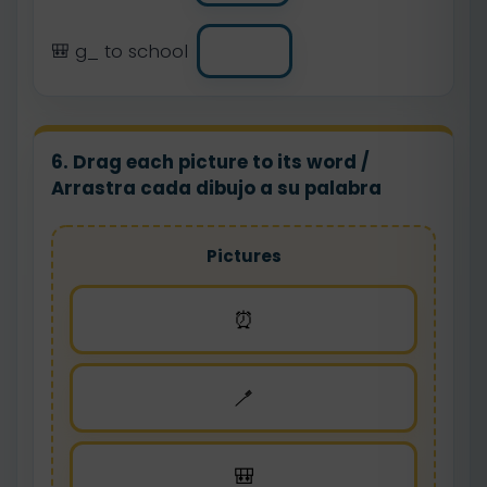
🎒 g_ to school
6. Drag each picture to its word /
Arrastra cada dibujo a su palabra
Pictures
⏰
🪥
🎒