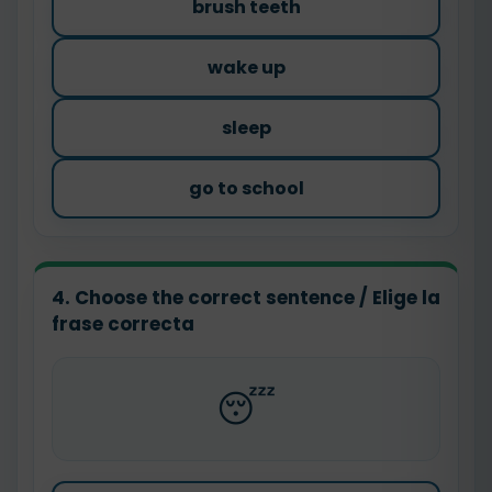
brush teeth
wake up
sleep
go to school
4. Choose the correct sentence / Elige la
frase correcta
😴