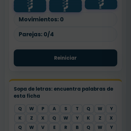
?
?
?
?
?
?
⏰
sleep
go to
teeth
?
?
🪥
wake up
school
🎒
😴
Movimientos:
0
Parejas:
0/4
Reiniciar
Sopa de letras: encuentra palabras de
esta ficha
Q
W
P
A
S
T
Q
W
Y
K
Z
X
Q
W
Y
K
Z
X
Q
W
V
E
R
B
Q
W
Y