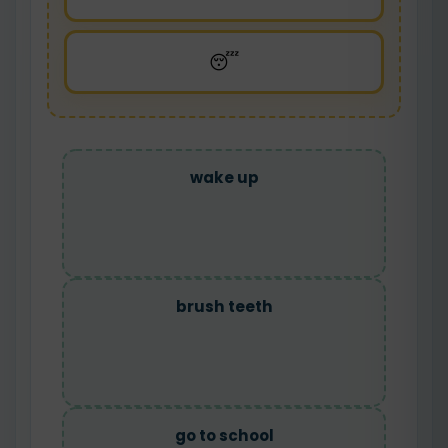
😴
wake up
brush teeth
go to school