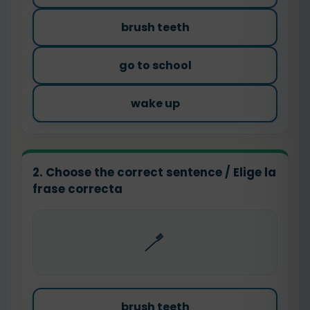
brush teeth
go to school
wake up
2. Choose the correct sentence / Elige la
frase correcta
🪥
brush teeth