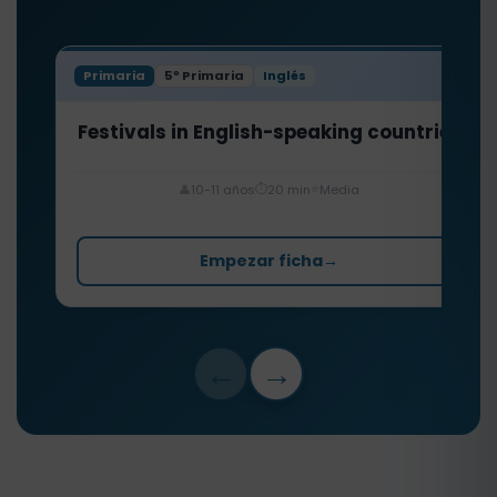
Primaria
5º Primaria
Inglés
Festivals in English-speaking countries
⏱️
⭐
👤
10-11 años
20 min
Media
Empezar ficha
→
←
→