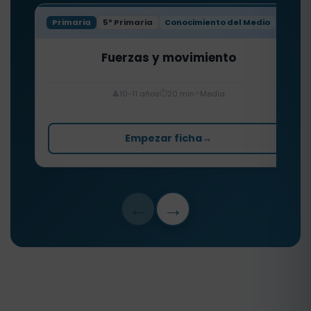
Primaria
5º Primaria
Conocimiento del Medio
Fuerzas y movimiento
⏱️
⭐
👤
10-11 años
20 min
Media
Empezar ficha
→
←
→