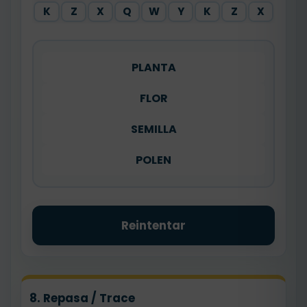
K
Z
X
Q
W
Y
K
Z
X
PLANTA
FLOR
SEMILLA
POLEN
Reintentar
8. Repasa / Trace