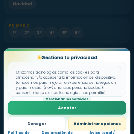
Navidad
PRIMARIA
1º
2º
3º
4º
5º
6º
PROYECTO
Gestiona tu privacidad
Sobre Fichas.es
Contacto
Utilizamos tecnologías como las cookies para
almacenar y/o acceder a la información del dispositivo.
Lo hacemos para mejorar la experiencia de navegación
Política de cookies
y para mostrar (no-) anuncios personalizados. El
consentimiento a estas tecnologías nos permitirá
Declaración de privacidad
procesar datos como el comportamiento de
Gestionar los servicios
Aviso legal
navegación o los ID's únicos en este sitio. No consentir o
Aceptar
retirar el consentimiento, puede afectar negativamente a
ciertas características y funciones.
Denegar
Administrar opciones
Política de
Declaración de
Aviso Legal /