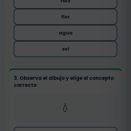
raíz
flor
agua
sol
3. Observa el dibujo y elige el concepto
correcto
💧