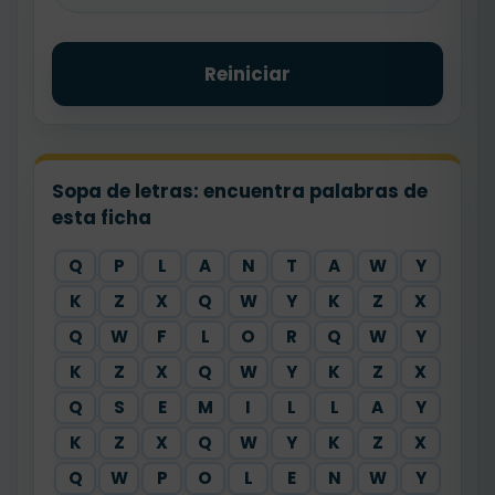
Reiniciar
Sopa de letras: encuentra palabras de
esta ficha
Q
P
L
A
N
T
A
W
Y
K
Z
X
Q
W
Y
K
Z
X
Q
W
F
L
O
R
Q
W
Y
K
Z
X
Q
W
Y
K
Z
X
Q
S
E
M
I
L
L
A
Y
K
Z
X
Q
W
Y
K
Z
X
Q
W
P
O
L
E
N
W
Y