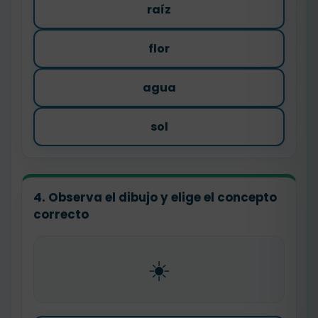
raíz
flor
agua
sol
4. Observa el dibujo y elige el concepto
correcto
☀️