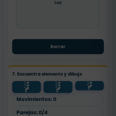
Luz
Borrar
7. Encuentra elemento y dibujo
?
?
?
?
?
?
sol
🌱
agua
?
?
raíz
☀️
💧
flor
🌸
Movimientos:
0
Parejas:
0/4