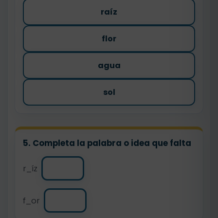
raíz
flor
agua
sol
5. Completa la palabra o idea que falta
r_íz
f_or