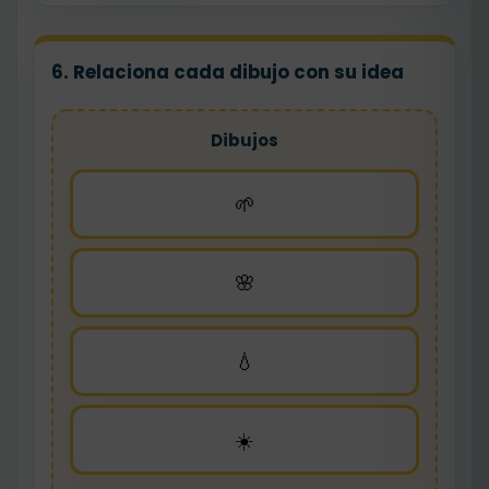
6. Relaciona cada dibujo con su idea
Dibujos
🌱
🌸
💧
☀️