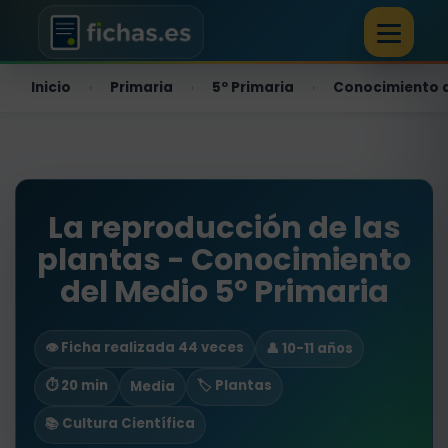
Inicio
Primaria
5º Primaria
Conocimiento 
›
›
›
La reproducción de las
plantas - Conocimiento
del Medio 5º Primaria
👁️ Ficha realizada 44 veces
👤 10-11 años
⏱ 20 min
🏷️ Plantas
Media
📚 Cultura Científica