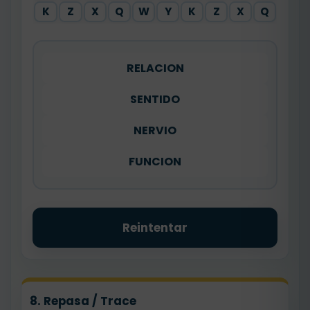
K
Z
X
Q
W
Y
K
Z
X
Q
RELACION
SENTIDO
NERVIO
FUNCION
Reintentar
8. Repasa / Trace