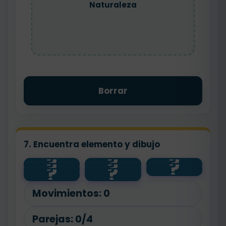
Naturaleza
Borrar
7. Encuentra elemento y dibujo
?
?
?
?
?
?
salud
🐾
🧼
?
?
animal
planta
🌱
💧
agua
Movimientos:
0
Parejas:
0/4