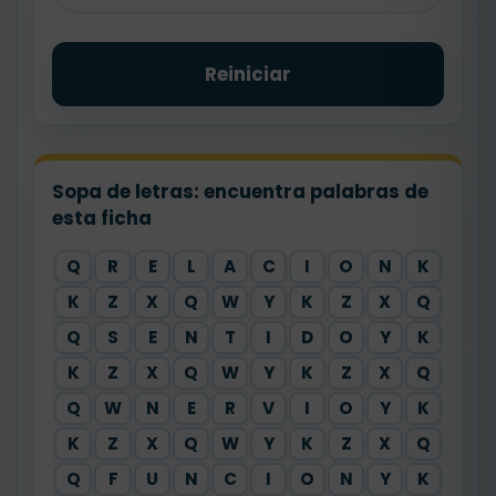
Reiniciar
Sopa de letras: encuentra palabras de
esta ficha
Q
R
E
L
A
C
I
O
N
K
K
Z
X
Q
W
Y
K
Z
X
Q
Q
S
E
N
T
I
D
O
Y
K
K
Z
X
Q
W
Y
K
Z
X
Q
Q
W
N
E
R
V
I
O
Y
K
K
Z
X
Q
W
Y
K
Z
X
Q
Q
F
U
N
C
I
O
N
Y
K