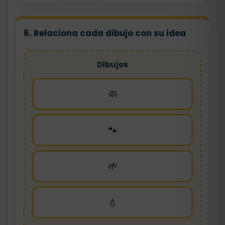
6. Relaciona cada dibujo con su idea
Dibujos
🧼
🐾
🌱
💧