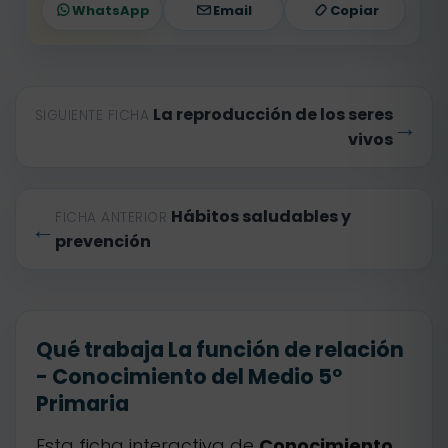
WhatsApp
Email
Copiar
La reproducción de los seres
SIGUIENTE FICHA
→
vivos
Hábitos saludables y
FICHA ANTERIOR
←
prevención
Qué trabaja La función de relación
- Conocimiento del Medio 5º
Primaria
Esta ficha interactiva de
Conocimiento