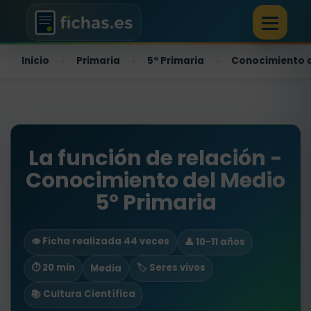
Inicio
Primaria
5º Primaria
Conocimiento 
›
›
›
La función de relación -
Conocimiento del Medio
5º Primaria
👁️ Ficha realizada 44 veces
👤 10-11 años
⏱ 20 min
🏷️ Seres vivos
Media
📚 Cultura Científica