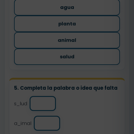
agua
planta
animal
salud
5. Completa la palabra o idea que falta
s_lud
a_imal