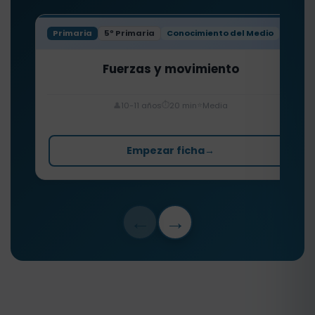
Primaria
5º Primaria
Conocimiento del Medio
Fuerzas y movimiento
⏱️
⭐
👤
10-11 años
20 min
Media
Empezar ficha
→
←
→