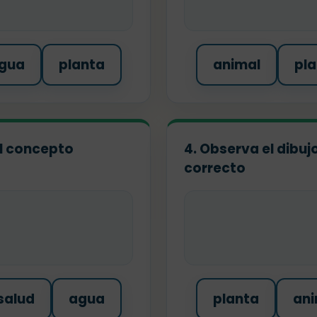
gua
planta
animal
pla
 el concepto
4. Observa el dibuj
correcto
salud
agua
planta
ani