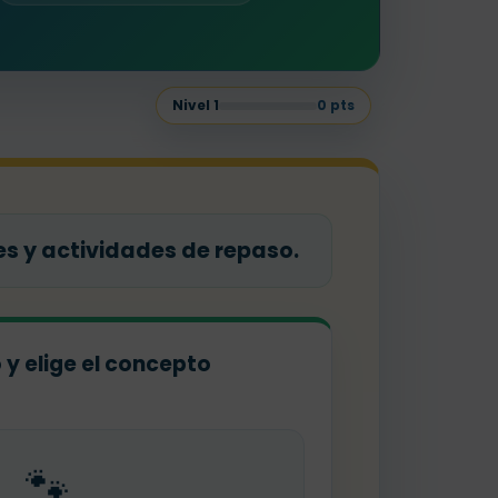
Nivel
1
0
pts
s y actividades de repaso.
o y elige el concepto
🐾