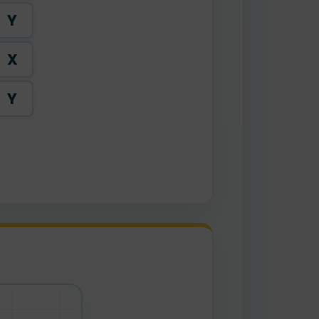
Y
X
Y