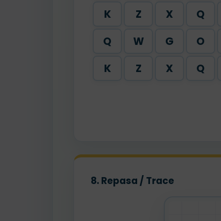
K
Z
X
Q
Q
W
G
O
K
Z
X
Q
8. Repasa / Trace