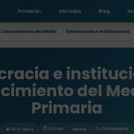
Primaria
Dictados
Blog
So
Conocimiento del Medio
Democracia e instituciones
›
acia e instituc
cimiento del Med
Primaria
⏱ 20 min
🏷️ Ciudadanía
👤 10-11 años
Media