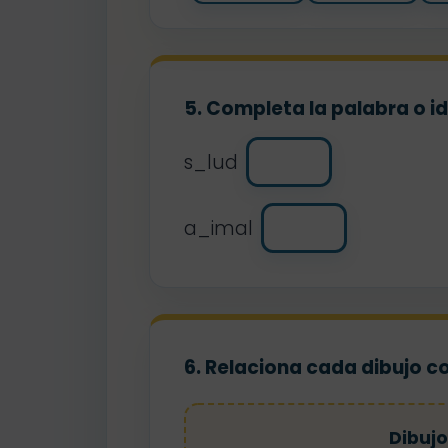
5. Completa la palabra o i
s_lud
a_imal
6. Relaciona cada dibujo c
Dibujo