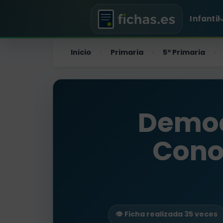
Infantil
Inicio
Primaria
5º Primaria
›
›
›
Democr
Cono
👁️ Ficha realizada 35 veces