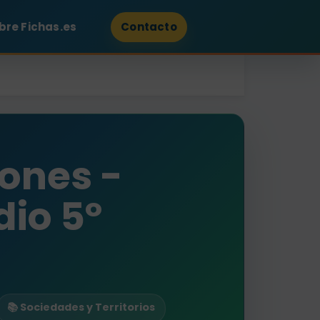
bre Fichas.es
Contacto
iones -
io 5º
📚 Sociedades y Territorios