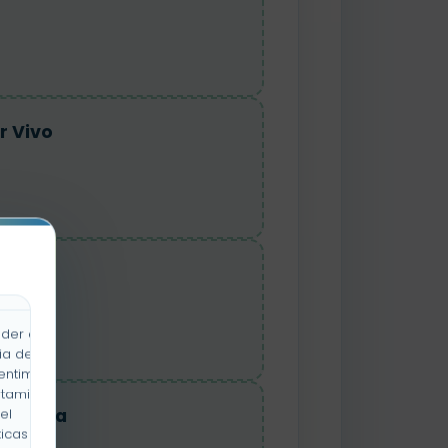
r Vivo
r Vivo
der a la
ia de
entimiento
rtamiento
uraleza
el
icas y