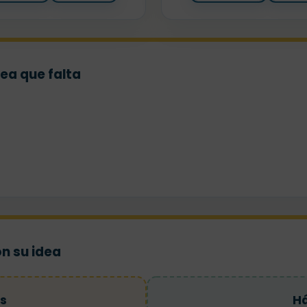
dea que falta
on su idea
s
Há