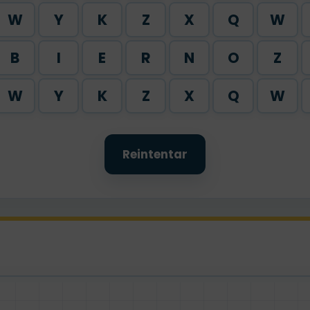
W
Y
K
Z
X
Q
W
B
I
E
R
N
O
Z
W
Y
K
Z
X
Q
W
Reintentar