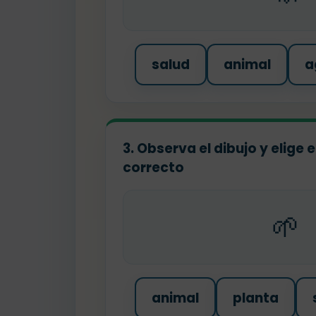
salud
animal
a
3. Observa el dibujo y elige
correcto
🌱
animal
planta