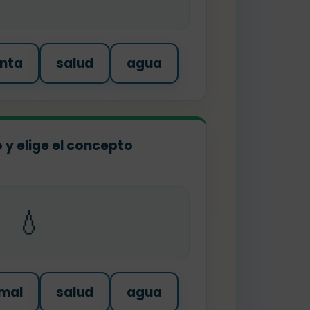
nta
salud
agua
o y elige el concepto
💧
mal
salud
agua