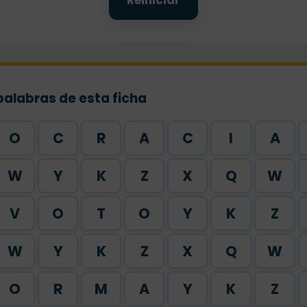
Reiniciar
palabras de esta ficha
O
C
R
A
C
I
A
W
Y
K
Z
X
Q
W
V
O
T
O
Y
K
Z
W
Y
K
Z
X
Q
W
O
R
M
A
Y
K
Z