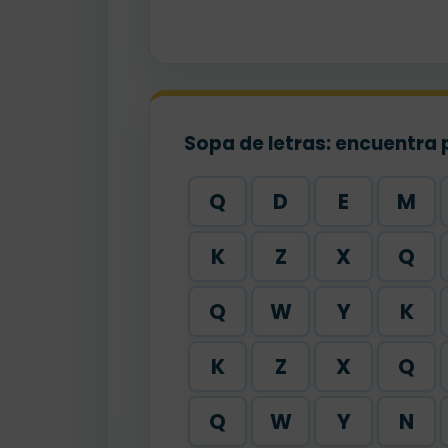
Sopa de letras: encuentra 
Q
D
E
M
K
Z
X
Q
Q
W
Y
K
K
Z
X
Q
Q
W
Y
N