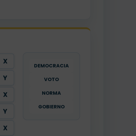
X
DEMOCRACIA
Y
VOTO
NORMA
X
GOBIERNO
Y
X