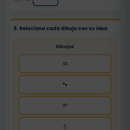
6. Relaciona cada dibujo con su idea
Dibujos
🧼
🐾
🌱
💧