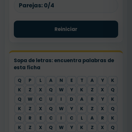
Parejas:
0/4
Reiniciar
Sopa de letras: encuentra palabras de
esta ficha
Q
P
L
A
N
E
T
A
Y
K
K
Z
X
Q
W
Y
K
Z
X
Q
Q
W
C
U
I
D
A
R
Y
K
K
Z
X
Q
W
Y
K
Z
X
Q
Q
R
E
C
I
C
L
A
R
K
K
Z
X
Q
W
Y
K
Z
X
Q