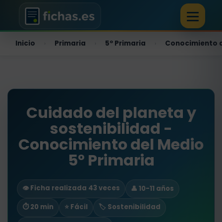
Inicio
Primaria
5º Primaria
Conocimiento 
›
›
›
Cuidado del planeta y
sostenibilidad -
Conocimiento del Medio
5º Primaria
👁️ Ficha realizada 43 veces
👤 10-11 años
⏱ 20 min
⭐ Fácil
🏷️ Sostenibilidad