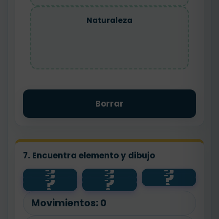
Naturaleza
Borrar
7. Encuentra elemento y dibujo
?
?
?
?
?
?
💧
🐾
planta
?
?
animal
salud
🌱
🧼
agua
Movimientos:
0