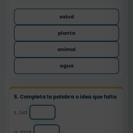
salud
planta
animal
agua
5. Completa la palabra o idea que falta
s_lud
a_imal