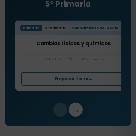
5º Primaria
Primaria
5º Primaria
Conocimiento del Medio
Cambios físicos y químicos
⏱️
⭐
👤
10-11 años
20 min
Media-Alta
Empezar ficha
→
←
→