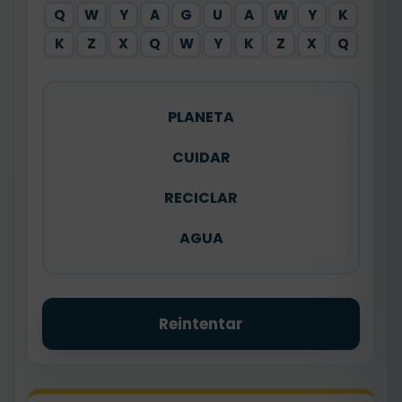
Q
W
Y
A
G
U
A
W
Y
K
K
Z
X
Q
W
Y
K
Z
X
Q
PLANETA
CUIDAR
RECICLAR
AGUA
Reintentar