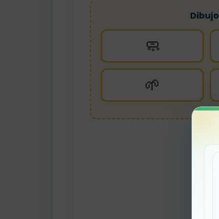
Dibujo
🧼
🌱