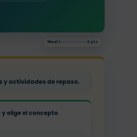
Nivel
1
0
pts
y actividades de repaso.
o y elige el concepto