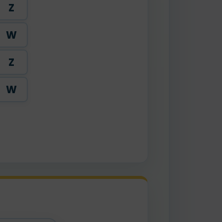
Z
W
Z
W