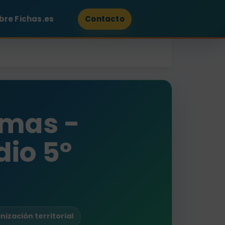
bre Fichas.es
Contacto
mas -
io 5º
anización territorial