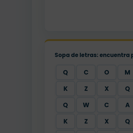
Sopa de letras: encuentra 
Q
C
O
M
K
Z
X
Q
Q
W
C
A
K
Z
X
Q