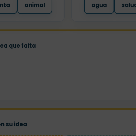
nta
animal
agua
salu
dea que falta
on su idea