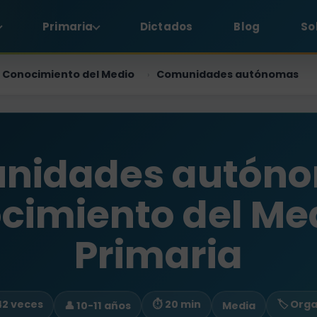
Primaria
Dictados
Blog
So
Conocimiento del Medio
Comunidades autónomas
›
nidades autóno
cimiento del Med
Primaria
 42 veces
⏱ 20 min
🏷️ Org
👤 10-11 años
Media