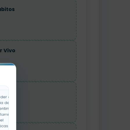
bitos
r Vivo
r Vivo
der a la
ia de
entimiento
rtamiento
el
icas y