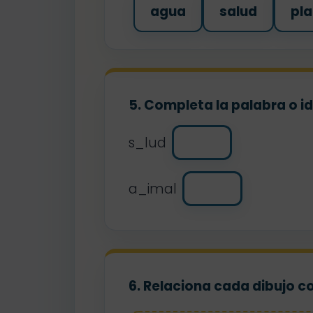
agua
salud
pla
5. Completa la palabra o i
s_lud
a_imal
6. Relaciona cada dibujo c