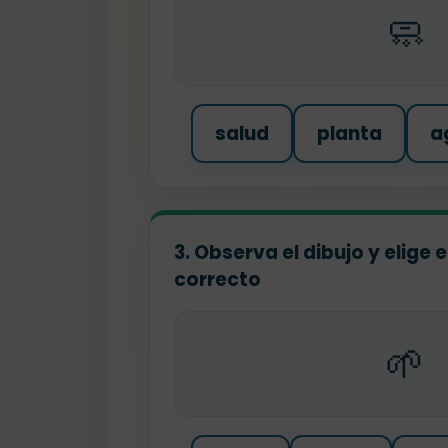
🧼
salud
planta
a
3. Observa el dibujo y elige
correcto
🌱