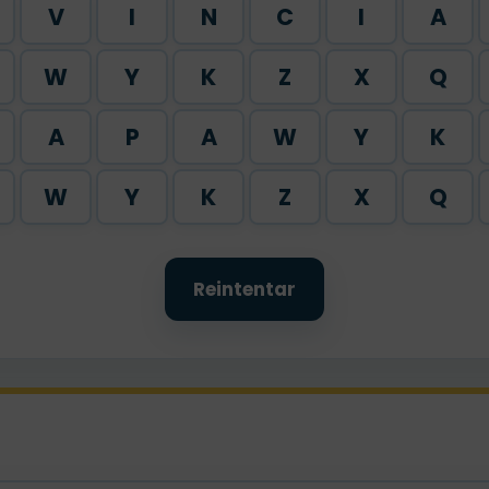
V
I
N
C
I
A
W
Y
K
Z
X
Q
A
P
A
W
Y
K
W
Y
K
Z
X
Q
Reintentar