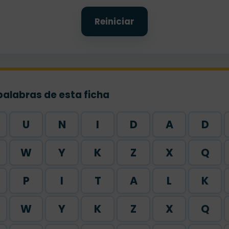
Reiniciar
palabras de esta ficha
U
N
I
D
A
D
W
Y
K
Z
X
Q
P
I
T
A
L
K
W
Y
K
Z
X
Q