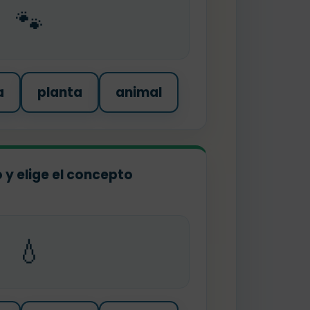
🐾
a
planta
animal
o y elige el concepto
💧