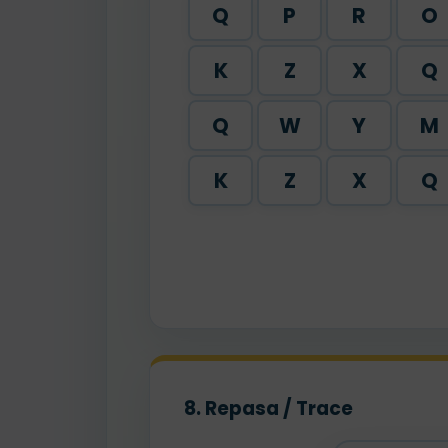
Q
P
R
O
K
Z
X
Q
Q
W
Y
M
K
Z
X
Q
8. Repasa / Trace