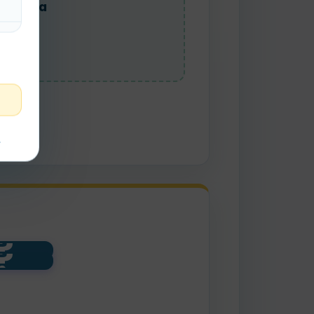
uraleza
t
?
?
anta
lud