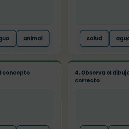
gua
animal
salud
agu
 el concepto
4. Observa el dibuj
correcto