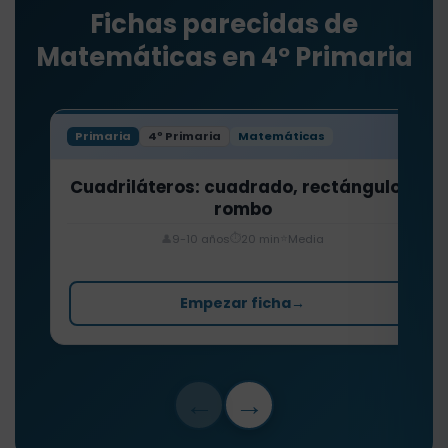
Fichas parecidas de
Matemáticas en 4º Primaria
Primaria
4º Primaria
Matemáticas
Cuadriláteros: cuadrado, rectángulo y
rombo
⏱️
⭐
👤
9-10 años
20 min
Media
Empezar ficha
→
←
→