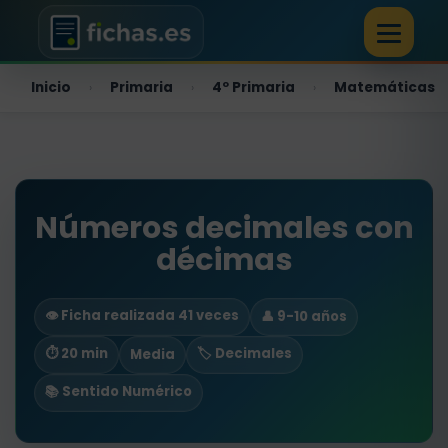
Inicio
Primaria
4º Primaria
Matemáticas
›
›
›
Números decimales con
décimas
👁️ Ficha realizada 41 veces
👤 9-10 años
⏱ 20 min
🏷️ Decimales
Media
📚 Sentido Numérico