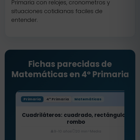
Primaria con relojes, cronometros y
situaciones cotidianas faciles de
entender.
Fichas parecidas de
Matemáticas en 4º Primaria
Primaria
4º Primaria
Matemáticas
Cuadriláteros: cuadrado, rectángulo y
rombo
⏱️
⭐
👤
9-10 años
20 min
Media