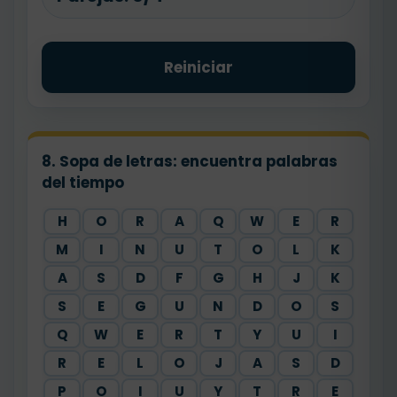
Reiniciar
8. Sopa de letras: encuentra palabras
del tiempo
H
O
R
A
Q
W
E
R
M
I
N
U
T
O
L
K
A
S
D
F
G
H
J
K
S
E
G
U
N
D
O
S
Q
W
E
R
T
Y
U
I
R
E
L
O
J
A
S
D
P
O
I
U
Y
T
R
E