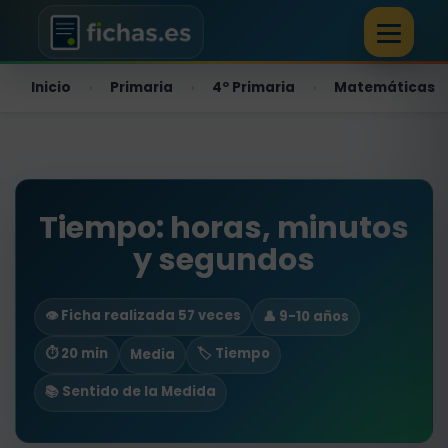
Inicio
Primaria
4º Primaria
Matemáticas
›
›
›
Tiempo: horas, minutos
y segundos
👁️ Ficha realizada 57 veces
👤 9-10 años
⏱ 20 min
🏷️ Tiempo
Media
📚 Sentido de la Medida