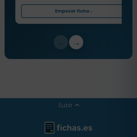
Empezar ficha
→
←
→
Subir