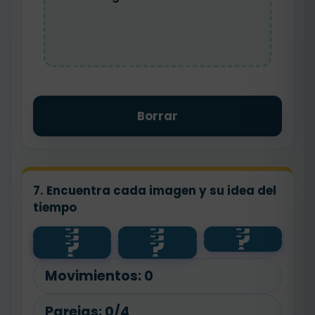
Borrar
7. Encuentra cada imagen y su idea del
tiempo
?
?
?
30
?
?
?
?
?
minutos
segundos
60
horas
minutos
Movimientos:
0
Parejas:
0/4