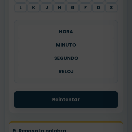
L
K
J
H
G
F
D
S
HORA
MINUTO
SEGUNDO
RELOJ
Reintentar
9. Repasa la palabra