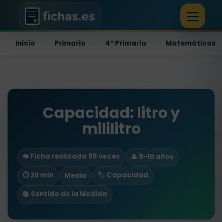
Inicio
Primaria
4º Primaria
Matemáticas
›
›
›
Capacidad: litro y
mililitro
👁️ Ficha realizada 55 veces
👤 9-10 años
⏱ 20 min
🏷️ Capacidad
Media
📚 Sentido de la Medida