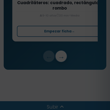
Cuadriláteros: cuadrado, rectángulo y
rombo
⏱️
⭐
👤
9-10 años
20 min
Media
Empezar ficha
→
←
→
Subir