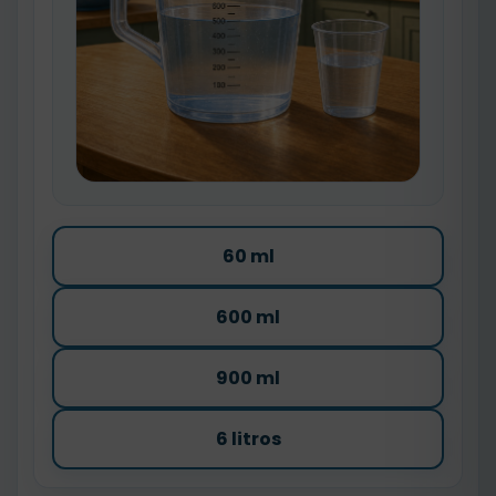
60 ml
600 ml
900 ml
6 litros