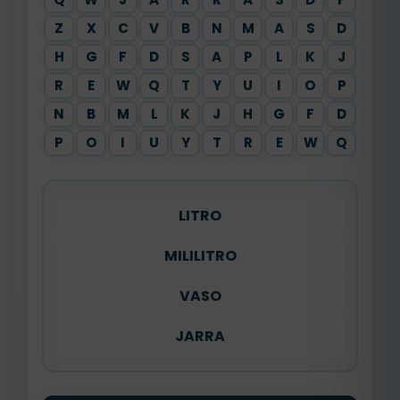
Z
X
C
V
B
N
M
A
S
D
H
G
F
D
S
A
P
L
K
J
R
E
W
Q
T
Y
U
I
O
P
N
B
M
L
K
J
H
G
F
D
P
O
I
U
Y
T
R
E
W
Q
LITRO
MILILITRO
VASO
JARRA