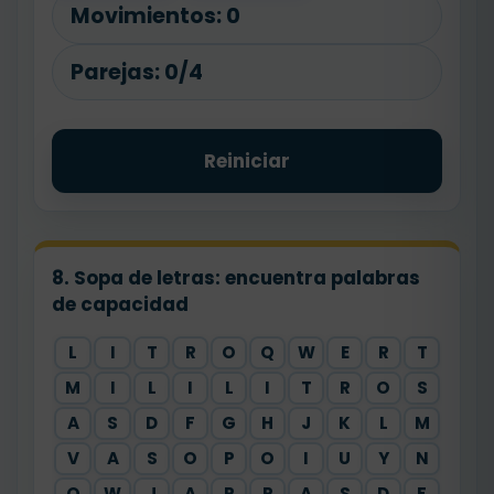
Movimientos:
0
Parejas:
0/4
Reiniciar
8. Sopa de letras: encuentra palabras
de capacidad
L
I
T
R
O
Q
W
E
R
T
M
I
L
I
L
I
T
R
O
S
A
S
D
F
G
H
J
K
L
M
V
A
S
O
P
O
I
U
Y
N
Q
W
J
A
R
R
A
S
D
F