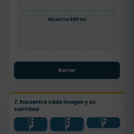
Muestra 600 ml
Borrar
7. Encuentra cada imagen y su
cantidad
?
?
?
?
?
?
1 L
?
?
500 ml
250 ml
600 ml