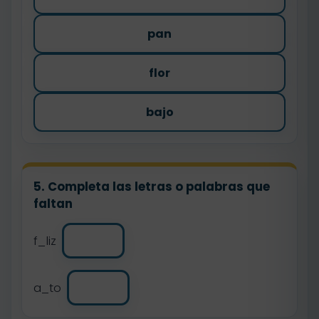
pan
flor
bajo
5. Completa las letras o palabras que
faltan
f_liz
a_to