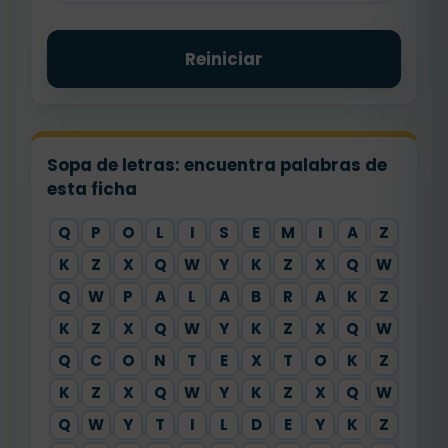
Reiniciar
Sopa de letras: encuentra palabras de
esta ficha
Q
P
O
L
I
S
E
M
I
A
Z
K
Z
X
Q
W
Y
K
Z
X
Q
W
Q
W
P
A
L
A
B
R
A
K
Z
K
Z
X
Q
W
Y
K
Z
X
Q
W
Q
C
O
N
T
E
X
T
O
K
Z
K
Z
X
Q
W
Y
K
Z
X
Q
W
Q
W
Y
T
I
L
D
E
Y
K
Z