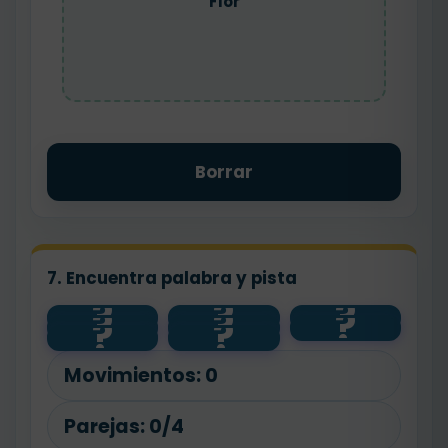
Flor
Borrar
7. Encuentra palabra y pista
?
?
?
?
?
?
pan
feliz
contento
?
?
bajo
panadero
floristería
flor
alto
Movimientos:
0
Parejas:
0/4