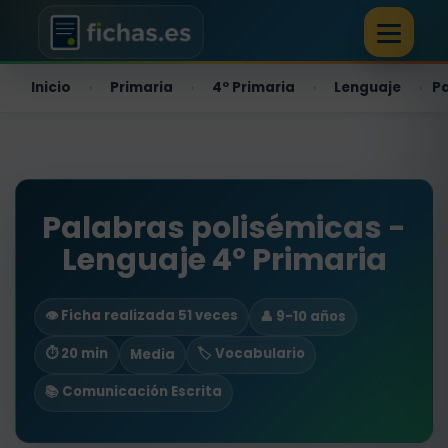
Inicio
Primaria
4º Primaria
Lenguaje
Pa
›
›
›
›
Palabras polisémicas -
Lenguaje 4º Primaria
👁️ Ficha realizada 51 veces
👤 9-10 años
⏱ 20 min
🏷️ Vocabulario
Media
📚 Comunicación Escrita