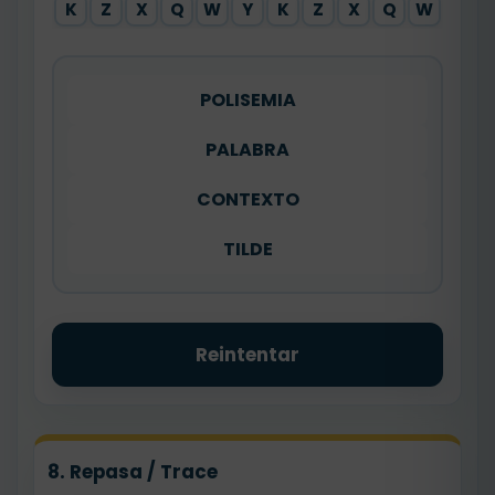
K
Z
X
Q
W
Y
K
Z
X
Q
W
POLISEMIA
PALABRA
CONTEXTO
TILDE
Reintentar
8. Repasa / Trace