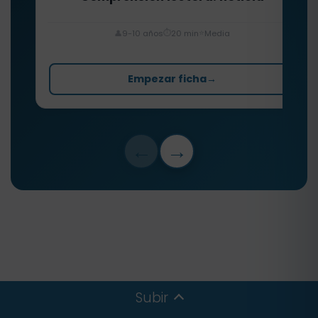
⏱️
⭐
👤
9-10 años
20 min
Media
Empezar ficha
→
←
→
Subir