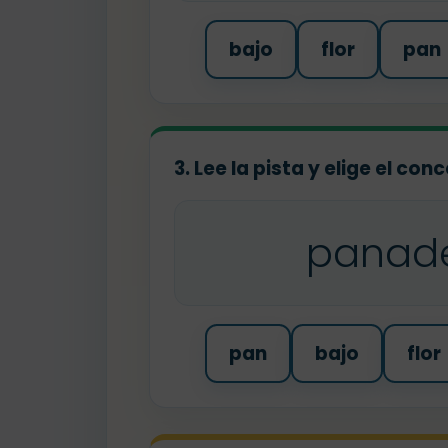
bajo
flor
pan
3. Lee la pista y elige el co
panad
pan
bajo
flor