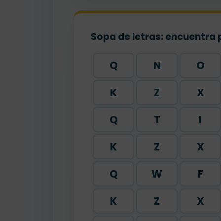
Sopa de letras: encuentra 
Q
N
O
K
Z
X
Q
T
I
K
Z
X
Q
W
F
K
Z
X