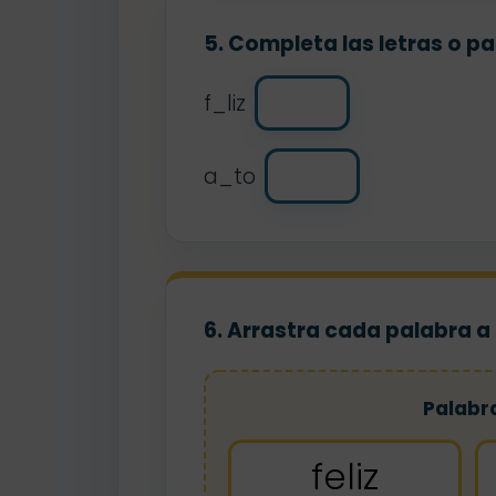
5. Completa las letras o p
f_liz
a_to
6. Arrastra cada palabra a
Palabr
feliz