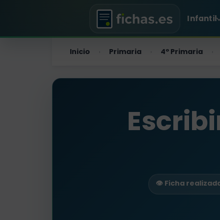
Infantil
Inicio
Primaria
4º Primaria
›
›
›
Escribi
👁️ Ficha realiza