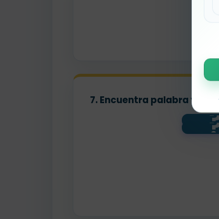
7. Encuentra palabra y pist
cont
al