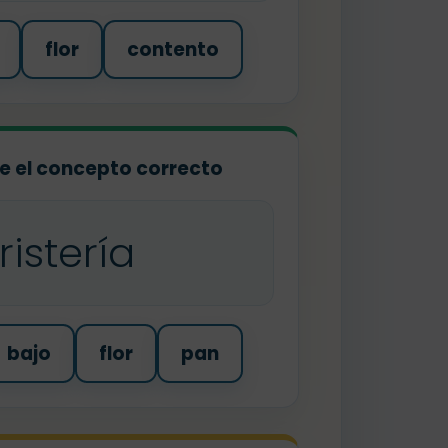
flor
contento
ige el concepto correcto
oristería
bajo
flor
pan