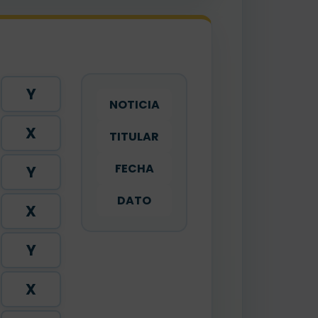
Y
NOTICIA
X
TITULAR
FECHA
Y
DATO
X
Y
X