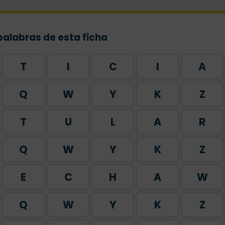
palabras de esta ficha
T
I
C
I
A
Q
W
Y
K
Z
T
U
L
A
R
Q
W
Y
K
Z
E
C
H
A
W
Q
W
Y
K
Z