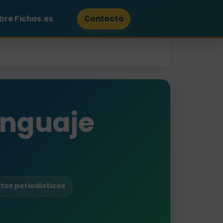
bre Fichas.es
Contacto
Lenguaje
xtos periodísticos