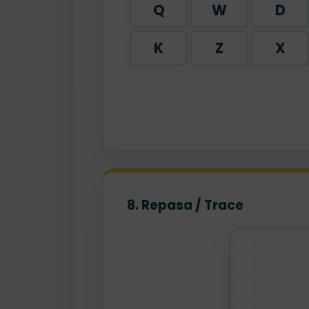
Q
W
D
K
Z
X
8. Repasa / Trace