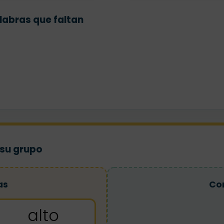
alabras que faltan
 su grupo
as
Co
alto