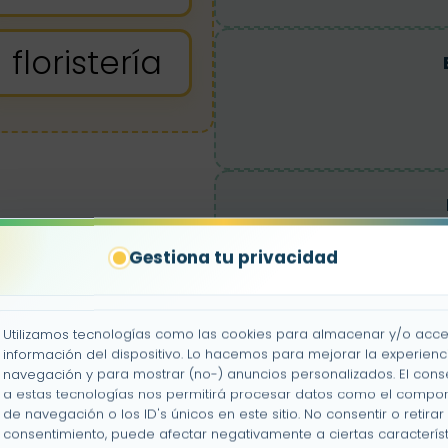
floristería
Gestiona tu privacidad
Utilizamos tecnologías como las cookies para almacenar y/o acce
información del dispositivo. Lo hacemos para mejorar la experienc
navegación y para mostrar (no-) anuncios personalizados. El cons
a estas tecnologías nos permitirá procesar datos como el compo
de navegación o los ID's únicos en este sitio. No consentir o retirar 
consentimiento, puede afectar negativamente a ciertas característ