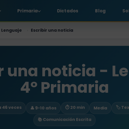
Primaria
Dictados
Blog
So
Lenguaje
Escribir una noticia
›
r una noticia - 
4º Primaria
da 46 veces
⏱ 20 min
🏷️ Te
👤 9-10 años
Media
📚 Comunicación Escrita