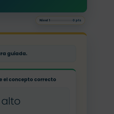
Nivel
1
0
pts
ura guiada.
ige el concepto correcto
alto