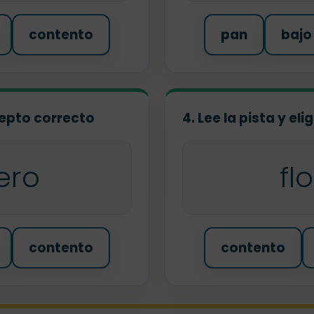
contento
pan
bajo
ncepto correcto
4. Lee la pista y el
ero
fl
contento
contento