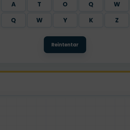
A
T
O
Q
W
Q
W
Y
K
Z
Reintentar