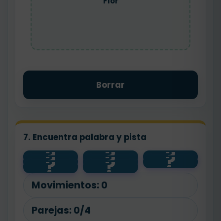
Flor
Borrar
7. Encuentra palabra y pista
?
?
?
?
?
?
alto
panadero
floristería
?
?
pan
contento
bajo
feliz
flor
Movimientos:
0
Parejas:
0/4