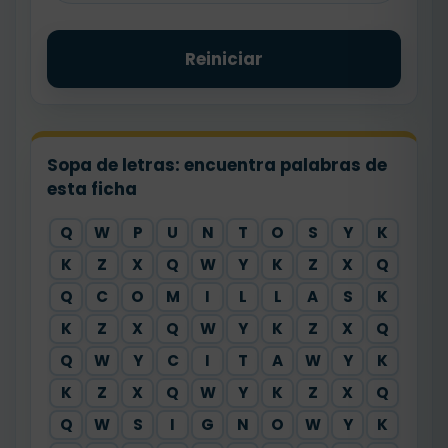
Reiniciar
Sopa de letras: encuentra palabras de
esta ficha
Q
W
P
U
N
T
O
S
Y
K
K
Z
X
Q
W
Y
K
Z
X
Q
Q
C
O
M
I
L
L
A
S
K
K
Z
X
Q
W
Y
K
Z
X
Q
Q
W
Y
C
I
T
A
W
Y
K
K
Z
X
Q
W
Y
K
Z
X
Q
Q
W
S
I
G
N
O
W
Y
K