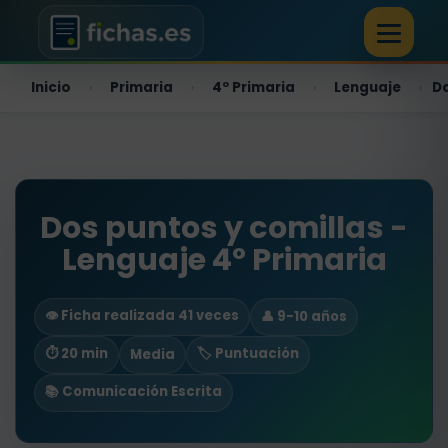
Inicio
Primaria
4º Primaria
Lenguaje
Do
›
›
›
›
Dos puntos y comillas -
Lenguaje 4º Primaria
👁️ Ficha realizada 41 veces
👤 9-10 años
⏱ 20 min
🏷️ Puntuación
Media
📚 Comunicación Escrita