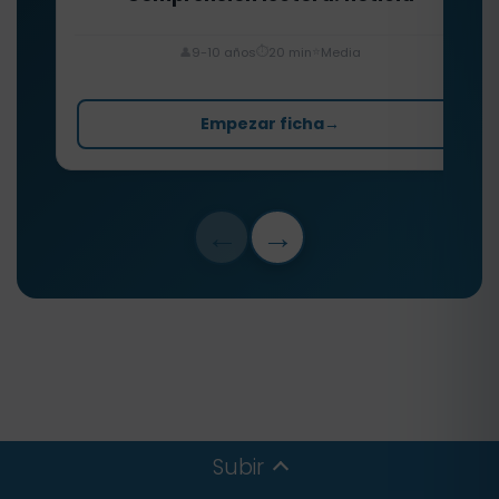
⏱️
⭐
👤
9-10 años
20 min
Media
Empezar ficha
→
←
→
Subir