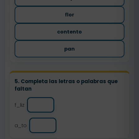
flor
contento
pan
5. Completa las letras o palabras que
faltan
f_liz
a_to