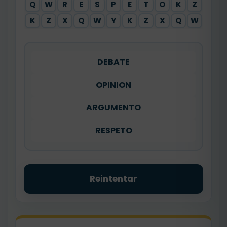
Q
W
R
E
S
P
E
T
O
K
Z
K
Z
X
Q
W
Y
K
Z
X
Q
W
DEBATE
OPINION
ARGUMENTO
RESPETO
Reintentar