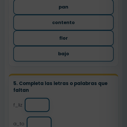
pan
contento
flor
bajo
5. Completa las letras o palabras que
faltan
f_liz
a_to