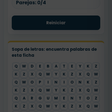
Parejas:
0/4
Reiniciar
Sopa de letras: encuentra palabras de
esta ficha
Q
W
D
E
B
A
T
E
Y
K
Z
K
Z
X
Q
W
Y
K
Z
X
Q
W
Q
W
O
P
I
N
I
O
N
K
Z
K
Z
X
Q
W
Y
K
Z
X
Q
W
Q
A
R
G
U
M
E
N
T
O
Z
K
Z
X
Q
W
Y
K
Z
X
Q
W