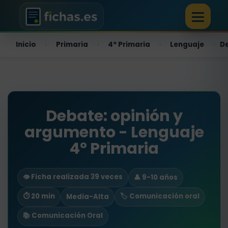
Inicio
Primaria
4º Primaria
Lenguaje
D
›
›
›
›
Debate: opinión y
argumento - Lenguaje
4º Primaria
👁️ Ficha realizada 39 veces
👤 9-10 años
⏱ 20 min
🏷️ Comunicación oral
Media-Alta
📚 Comunicación Oral