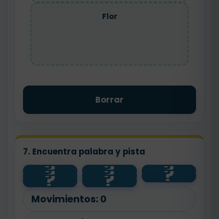
Flor
Borrar
7. Encuentra palabra y pista
?
?
?
?
?
?
flor
contento
panadero
?
?
feliz
bajo
floristería
alto
pan
Movimientos:
0