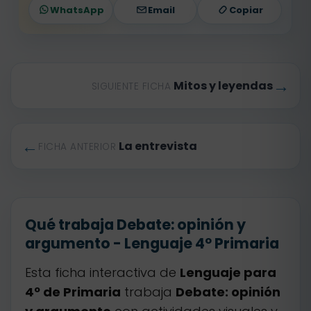
WhatsApp
Email
Copiar
→
Mitos y leyendas
SIGUIENTE FICHA
←
La entrevista
FICHA ANTERIOR
Qué trabaja Debate: opinión y
argumento - Lenguaje 4º Primaria
Esta ficha interactiva de
Lenguaje para
4º de Primaria
trabaja
Debate: opinión