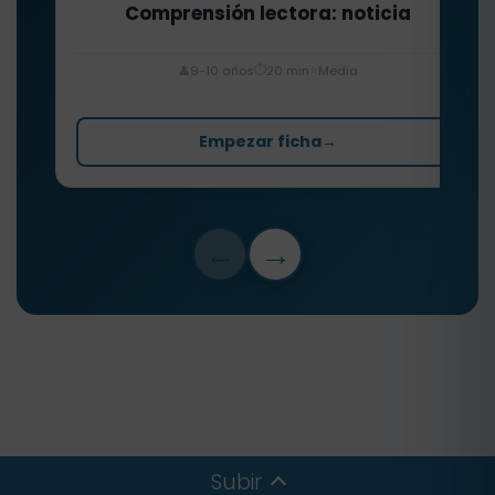
Comprensión lectora: noticia
⏱️
⭐
👤
9-10 años
20 min
Media
Empezar ficha
→
←
→
Subir