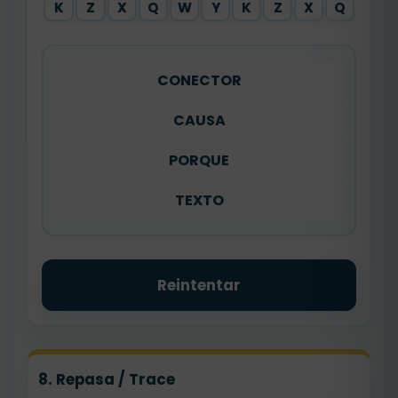
K
Z
X
Q
W
Y
K
Z
X
Q
CONECTOR
CAUSA
PORQUE
TEXTO
Reintentar
8. Repasa / Trace