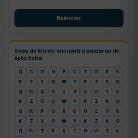
Reiniciar
Sopa de letras: encuentra palabras de
esta ficha
Q
C
O
N
E
C
T
O
R
K
K
Z
X
Q
W
Y
K
Z
X
Q
Q
W
C
A
U
S
A
W
Y
K
K
Z
X
Q
W
Y
K
Z
X
Q
Q
W
P
O
R
Q
U
E
Y
K
K
Z
X
Q
W
Y
K
Z
X
Q
Q
W
T
E
X
T
O
W
Y
K