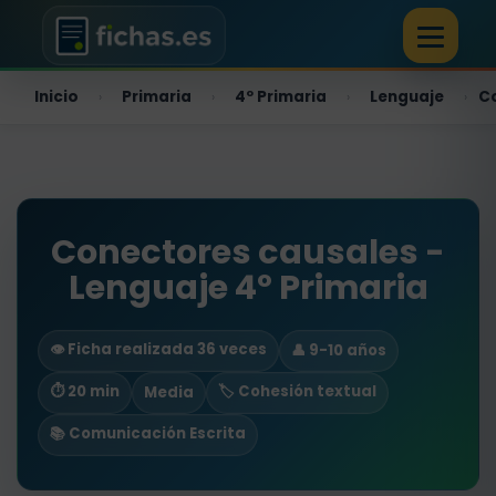
Inicio
Primaria
4º Primaria
Lenguaje
C
›
›
›
›
Conectores causales -
Lenguaje 4º Primaria
👁️ Ficha realizada 36 veces
👤 9-10 años
⏱ 20 min
🏷️ Cohesión textual
Media
📚 Comunicación Escrita