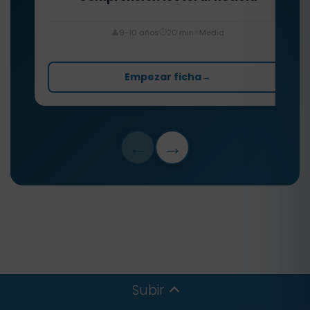
⏱️
⭐
👤
9-10 años
20 min
Media
Empezar ficha
→
←
→
Subir