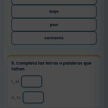
bajo
pan
contento
5. Completa las letras o palabras que
faltan
f_liz
a_to