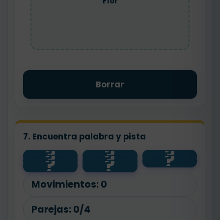
Flor
Borrar
7. Encuentra palabra y pista
?
?
?
?
?
?
pan
panadero
alto
?
?
floristería
contento
feliz
bajo
flor
Movimientos:
0
Parejas:
0/4