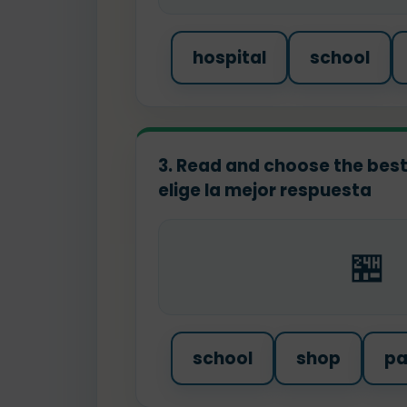
hospital
school
3. Read and choose the best
elige la mejor respuesta
🏪
school
shop
pa