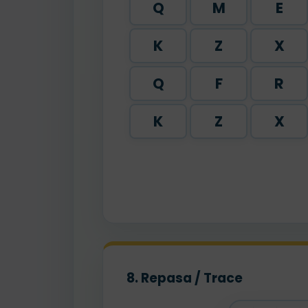
Q
M
E
K
Z
X
Q
F
R
K
Z
X
8. Repasa / Trace