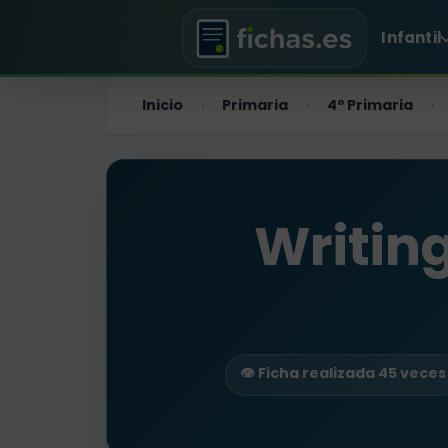
Infantil
Inicio
Primaria
4º Primaria
›
›
›
Writing
👁️ Ficha realizada 45 veces