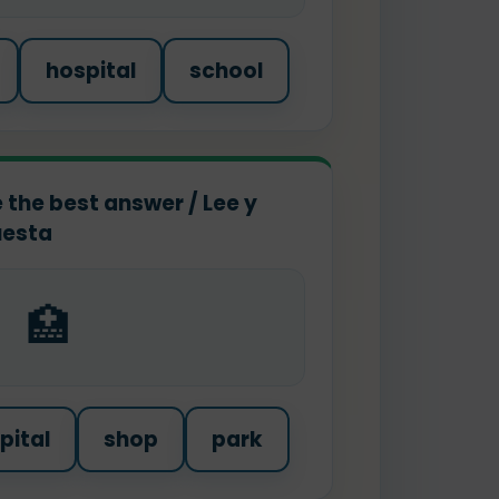
hospital
school
 the best answer / Lee y
uesta
🏥
pital
shop
park