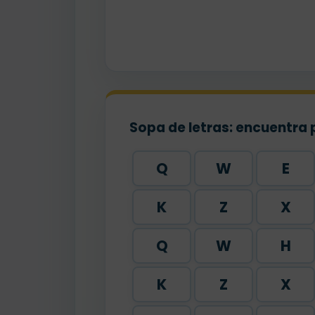
Sopa de letras: encuentra 
Q
W
E
K
Z
X
Q
W
H
K
Z
X