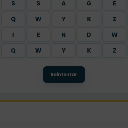
S
S
A
G
E
Q
W
Y
K
Z
I
E
N
D
W
Q
W
Y
K
Z
Reintentar