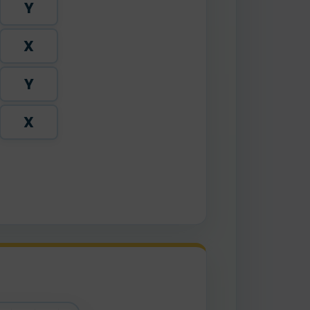
Y
X
Y
X