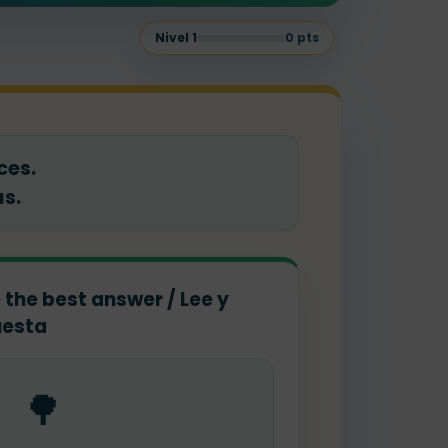
Nivel
1
0
pts
ces.
as.
 the best answer / Lee y
uesta
🌳