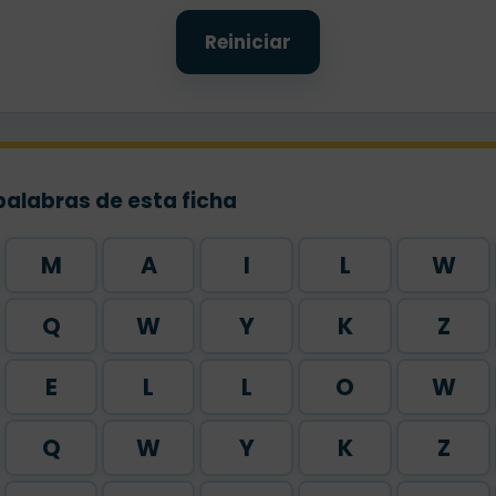
Reiniciar
palabras de esta ficha
M
A
I
L
W
Q
W
Y
K
Z
E
L
L
O
W
Q
W
Y
K
Z