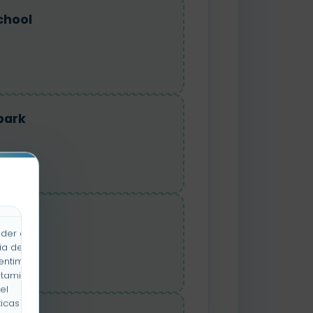
chool
park
shop
der a la
ia de
entimiento
rtamiento
el
icas y