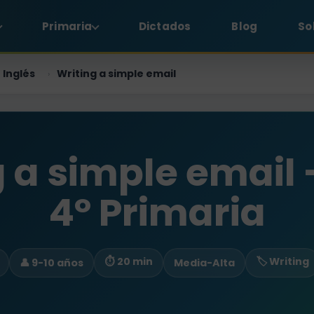
Primaria
Dictados
Blog
So
Inglés
Writing a simple email
›
 a simple email 
4º Primaria
⏱ 20 min
🏷️ Writing
👤 9-10 años
Media-Alta