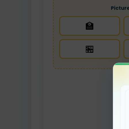
Pictur
🏫
🏪