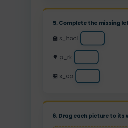
5. Complete the missing let
🏫 s_hool
🌳 p_rk
🏪 s_op
6. Drag each picture to its