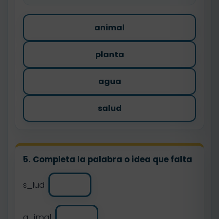
animal
planta
agua
salud
5. Completa la palabra o idea que falta
s_lud
a_imal