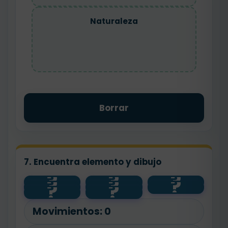
Naturaleza
Borrar
7. Encuentra elemento y dibujo
?
?
?
?
?
?
planta
agua
🧼
?
?
animal
💧
salud
🐾
🌱
Movimientos:
0