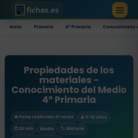
Inicio
Primaria
4º Primaria
Conocimiento 
›
›
›
Propiedades de los
materiales -
Conocimiento del Medio
4º Primaria
👁️ Ficha realizada 41 veces
👤 9-10 años
⏱ 20 min
🏷️ Materia
Media