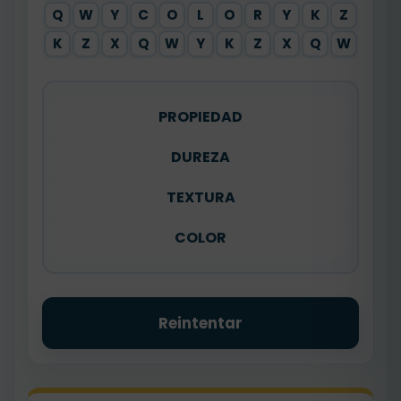
Q
W
Y
C
O
L
O
R
Y
K
Z
K
Z
X
Q
W
Y
K
Z
X
Q
W
PROPIEDAD
DUREZA
TEXTURA
COLOR
Reintentar