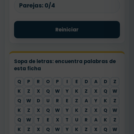
Parejas:
0/4
Reiniciar
Sopa de letras: encuentra palabras de
esta ficha
Q
P
R
O
P
I
E
D
A
D
Z
K
Z
X
Q
W
Y
K
Z
X
Q
W
Q
W
D
U
R
E
Z
A
Y
K
Z
K
Z
X
Q
W
Y
K
Z
X
Q
W
Q
W
T
E
X
T
U
R
A
K
Z
K
Z
X
Q
W
Y
K
Z
X
Q
W