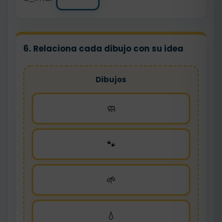
6. Relaciona cada dibujo con su idea
Dibujos
🧼
🐾
🌱
💧