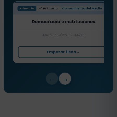
Primaria
4º Primaria
Conocimiento del Medio
Democracia e instituciones
⏱️
⭐
👤
9-10 años
20 min
Media
Empezar ficha
→
←
→