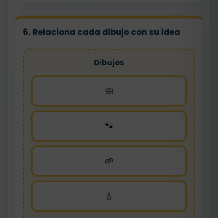
6. Relaciona cada dibujo con su idea
Dibujos
🧼
🐾
🌱
💧