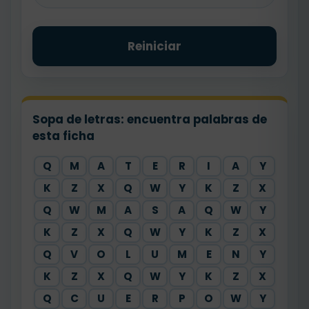
Reiniciar
Sopa de letras: encuentra palabras de
esta ficha
Q
M
A
T
E
R
I
A
Y
K
Z
X
Q
W
Y
K
Z
X
Q
W
M
A
S
A
Q
W
Y
K
Z
X
Q
W
Y
K
Z
X
Q
V
O
L
U
M
E
N
Y
K
Z
X
Q
W
Y
K
Z
X
Q
C
U
E
R
P
O
W
Y