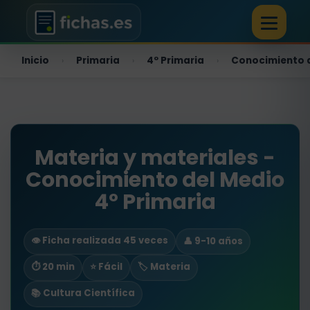
Inicio
Primaria
4º Primaria
Conocimiento 
›
›
›
Materia y materiales -
Conocimiento del Medio
4º Primaria
👁️ Ficha realizada 45 veces
👤 9-10 años
⏱ 20 min
⭐ Fácil
🏷️ Materia
📚 Cultura Científica