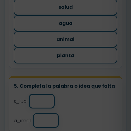
salud
agua
animal
planta
5. Completa la palabra o idea que falta
s_lud
a_imal