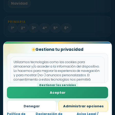
Navidad
PRIMARIA
1º
2º
3º
4º
5º
6º
PROYECTO
Gestiona tu privacidad
Sobre Fichas.es
Contacto
Utilizamos tecnologías como las cookies para
almacenar y/o acceder a la información del dispositivo.
Lo hacemos para mejorar la experiencia de navegación
Política de cookies
y para mostrar (no-) anuncios personalizados. El
consentimiento a estas tecnologías nos permitirá
Declaración de privacidad
procesar datos como el comportamiento de
Gestionar los servicios
Aviso legal
navegación o los ID's únicos en este sitio. No consentir o
Aceptar
retirar el consentimiento, puede afectar negativamente a
ciertas características y funciones.
Denegar
Administrar opciones
Política de
Declaración de
Aviso Legal /