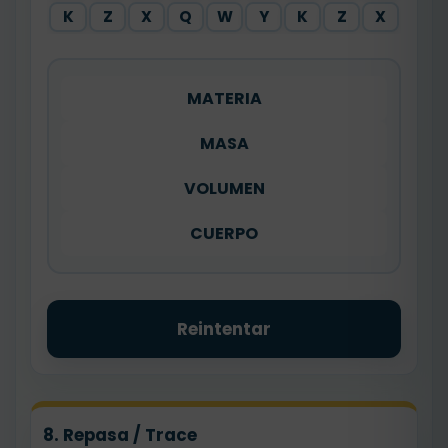
K
Z
X
Q
W
Y
K
Z
X
MATERIA
MASA
VOLUMEN
CUERPO
Reintentar
8. Repasa / Trace