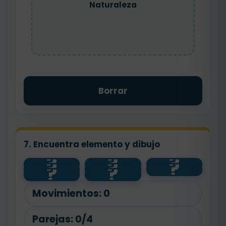
Naturaleza
Borrar
7. Encuentra elemento y dibujo
?
?
?
?
?
?
salud
🧼
animal
?
?
🐾
💧
planta
🌱
agua
Movimientos:
0
Parejas:
0/4