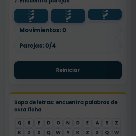
7. Encuentra parejas
nueve mil
tres mil
?
?
?
cuatro mil
novecient
?
?
?
mil
9999
3250
dosciento
?
?
ochocient
os
s
4800
1000
os
noventa y
cincuenta
nueve
Movimientos:
0
Parejas:
0/4
Reiniciar
Sopa de letras: encuentra palabras de
esta ficha
Q
R
E
D
O
N
D
E
A
R
Z
K
Z
X
Q
W
Y
K
Z
X
Q
W