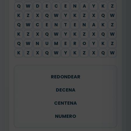
Q
W
D
E
C
E
N
A
Y
K
Z
K
Z
X
Q
W
Y
K
Z
X
Q
W
Q
W
C
E
N
T
E
N
A
K
Z
K
Z
X
Q
W
Y
K
Z
X
Q
W
Q
W
N
U
M
E
R
O
Y
K
Z
K
Z
X
Q
W
Y
K
Z
X
Q
W
REDONDEAR
DECENA
CENTENA
NUMERO