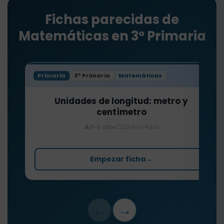
Fichas parecidas de
Matemáticas en 3º Primaria
Primaria
3º Primaria
Matemáticas
Unidades de longitud: metro y
centímetro
⏱️
⭐
👤
8-9 años
20 min
Fácil
Empezar ficha
→
←
→