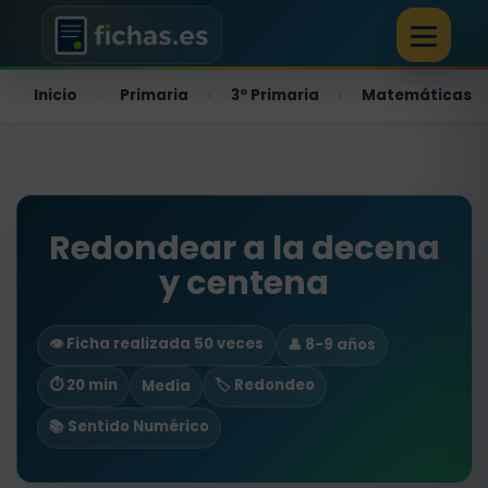
Inicio
Primaria
3º Primaria
Matemáticas
›
›
›
Redondear a la decena
y centena
👁️ Ficha realizada 50 veces
👤 8-9 años
⏱ 20 min
🏷️ Redondeo
Media
📚 Sentido Numérico