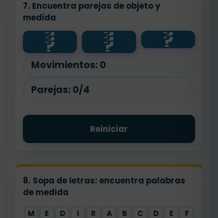
7. Encuentra parejas de objeto y
medida
?
?
?
?
?
?
3 cm
lápiz
cinta
?
?
7 cm
5 cm
goma
4 cm
pincel
Movimientos:
0
Parejas:
0/4
Reiniciar
8. Sopa de letras: encuentra palabras
de medida
M
E
D
I
R
A
B
C
D
E
F