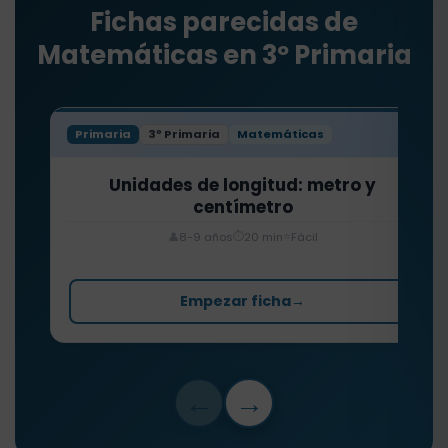
Fichas parecidas de
Matemáticas en 3º Primaria
Primaria
3º Primaria
Matemáticas
Unidades de longitud: metro y
centímetro
⏱️
⭐
👤
8-9 años
20 min
Fácil
Empezar ficha
→
←
→