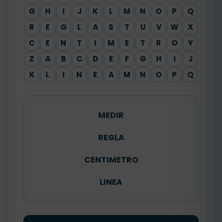
G
H
I
J
K
L
M
N
O
P
Q
R
E
G
L
A
S
T
U
V
W
X
C
E
N
T
I
M
E
T
R
O
Y
Z
A
B
C
D
E
F
G
H
I
J
K
L
I
N
E
A
M
N
O
P
Q
MEDIR
REGLA
CENTIMETRO
LINEA