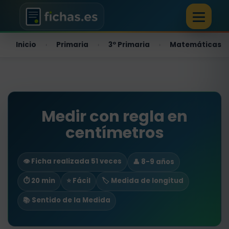
Inicio
Primaria
3º Primaria
Matemáticas
›
›
›
Medir con regla en
centímetros
👁️ Ficha realizada 51 veces
👤 8-9 años
⏱ 20 min
⭐ Fácil
🏷️ Medida de longitud
📚 Sentido de la Medida