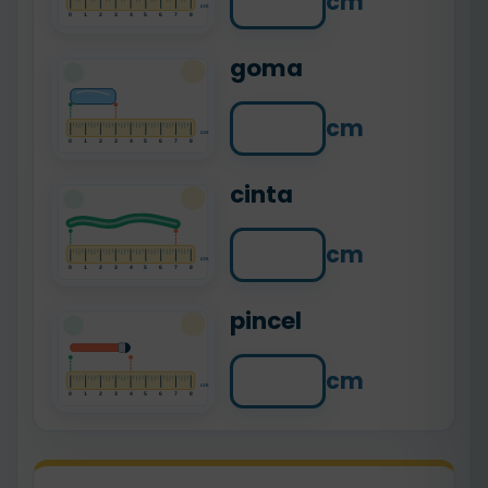
cm
goma
cm
cinta
cm
pincel
cm