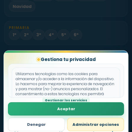
Navidad
PRIMARIA
1º
2º
3º
4º
5º
6º
PROYECTO
Gestiona tu privacidad
Sobre Fichas.es
Contacto
Utilizamos tecnologías como las cookies para
almacenar y/o acceder a la información del dispositivo.
Lo hacemos para mejorar la experiencia de navegación
Política de cookies
y para mostrar (no-) anuncios personalizados. El
consentimiento a estas tecnologías nos permitirá
Declaración de privacidad
procesar datos como el comportamiento de
Gestionar los servicios
Aviso legal
navegación o los ID's únicos en este sitio. No consentir o
Aceptar
retirar el consentimiento, puede afectar negativamente a
ciertas características y funciones.
Denegar
Administrar opciones