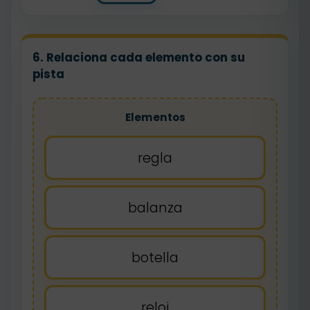
6. Relaciona cada elemento con su
pista
Elementos
regla
balanza
botella
reloj