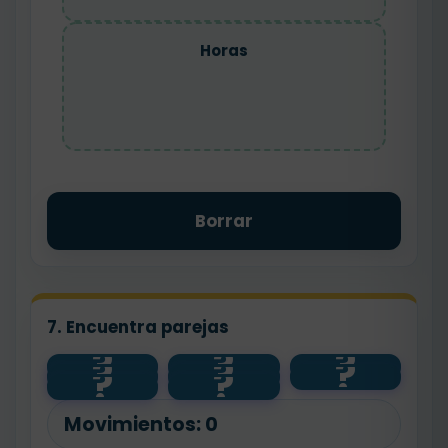
Horas
Borrar
7. Encuentra parejas
?
?
?
centímetr
?
?
?
regla
horas
?
os
?
litros
reloj
botella
kilogramo
balanza
s
Movimientos:
0