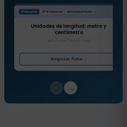
Primaria
3º Primaria
Matemáticas
Unidades de longitud: metro y
centímetro
⏱️
⭐
👤
8-9 años
20 min
Fácil
Empezar ficha
→
←
→