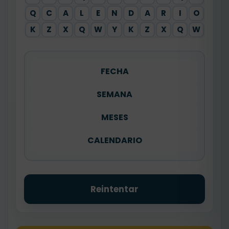
Q
C
A
L
E
N
D
A
R
I
O
X
K
Z
X
Q
W
Y
K
Z
X
Q
W
Y
FECHA
SEMANA
MESES
CALENDARIO
Reintentar