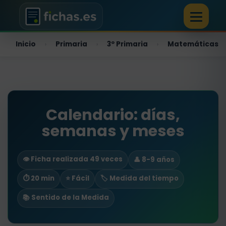
Inicio
Primaria
3º Primaria
Matemáticas
›
›
›
Calendario: días,
semanas y meses
👁️ Ficha realizada 49 veces
👤 8-9 años
⏱ 20 min
⭐ Fácil
🏷️ Medida del tiempo
📚 Sentido de la Medida