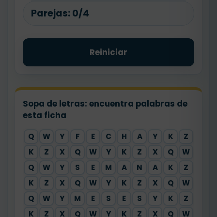
Parejas:
0/4
Reiniciar
Sopa de letras: encuentra palabras de
esta ficha
Q
W
Y
F
E
C
H
A
Y
K
Z
X
K
Z
X
Q
W
Y
K
Z
X
Q
W
Y
Q
W
Y
S
E
M
A
N
A
K
Z
X
K
Z
X
Q
W
Y
K
Z
X
Q
W
Y
Q
W
Y
M
E
S
E
S
Y
K
Z
X
K
Z
X
Q
W
Y
K
Z
X
Q
W
Y