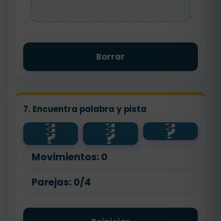
Borrar
7. Encuentra palabra y pista
?
?
?
?
?
?
camión
aguda
h inicial
?
?
pájaro
llana
árbol
esdrújula
hola
Movimientos:
0
Parejas:
0/4