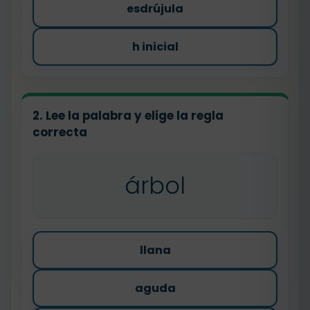
esdrújula
h inicial
2. Lee la palabra y elige la regla
correcta
árbol
llana
aguda