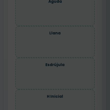
Aguda
Llana
Esdrújula
H Inicial