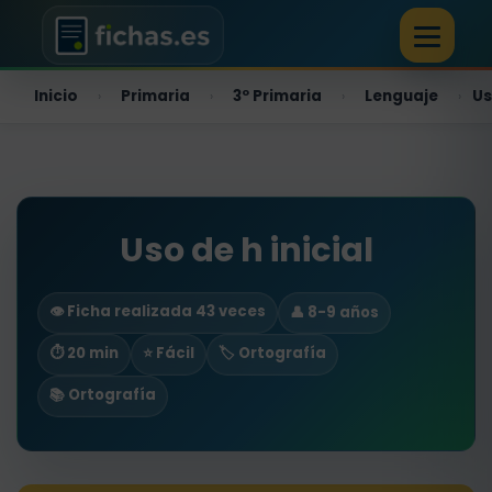
Inicio
Primaria
3º Primaria
Lenguaje
Us
›
›
›
›
Uso de h inicial
👁️ Ficha realizada 43 veces
👤 8-9 años
⏱ 20 min
⭐ Fácil
🏷️ Ortografía
📚 Ortografía