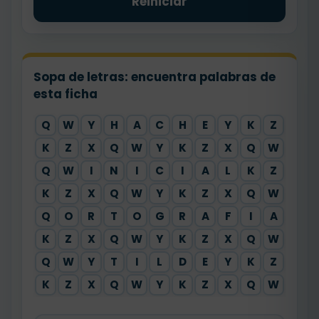
Reiniciar
Sopa de letras: encuentra palabras de
esta ficha
Q
W
Y
H
A
C
H
E
Y
K
Z
X
K
Z
X
Q
W
Y
K
Z
X
Q
W
Y
Q
W
I
N
I
C
I
A
L
K
Z
X
K
Z
X
Q
W
Y
K
Z
X
Q
W
Y
Q
O
R
T
O
G
R
A
F
I
A
X
K
Z
X
Q
W
Y
K
Z
X
Q
W
Y
Q
W
Y
T
I
L
D
E
Y
K
Z
X
K
Z
X
Q
W
Y
K
Z
X
Q
W
Y