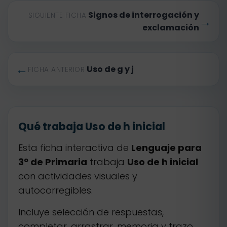
Signos de interrogación y
SIGUIENTE FICHA
→
exclamación
←
Uso de g y j
FICHA ANTERIOR
Qué trabaja Uso de h inicial
Esta ficha interactiva de
Lenguaje para
3º de Primaria
trabaja
Uso de h inicial
con actividades visuales y
autocorregibles.
Incluye selección de respuestas,
completar, arrastrar, memoria y trazo