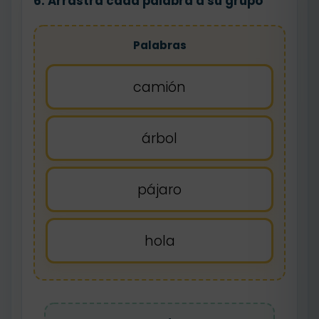
6. Arrastra cada palabra a su grupo
Palabras
camión
árbol
pájaro
hola