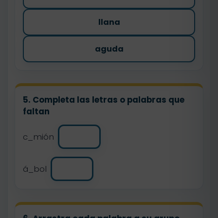
llana
aguda
5. Completa las letras o palabras que
faltan
c_mión
á_bol