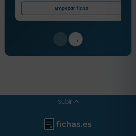
Empezar ficha
→
←
→
Subir