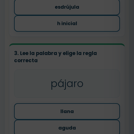
esdrújula
h inicial
3. Lee la palabra y elige la regla
correcta
pájaro
llana
aguda