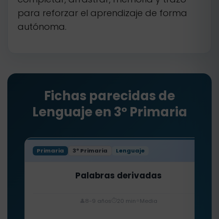
para reforzar el aprendizaje de forma
autónoma.
Fichas parecidas de
Lenguaje en 3º Primaria
Primaria
3º Primaria
Lenguaje
Palabras derivadas
⏱️
⭐
👤
8-9 años
20 min
Media