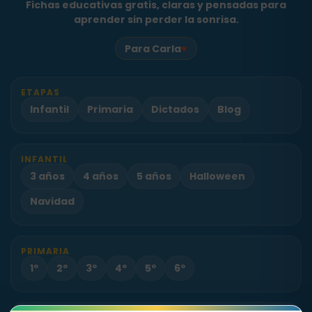
Fichas educativas gratis, claras y pensadas para
aprender sin perder la sonrisa.
♥
Para Carla
ETAPAS
Infantil
Primaria
Dictados
Blog
INFANTIL
3 años
4 años
5 años
Halloween
Navidad
PRIMARIA
1º
2º
3º
4º
5º
6º