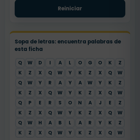
Reiniciar
Sopa de letras: encuentra palabras de
esta ficha
Q
W
D
I
A
L
O
G
O
K
Z
K
Z
X
Q
W
Y
K
Z
X
Q
W
Q
W
Y
R
A
Y
A
W
Y
K
Z
K
Z
X
Q
W
Y
K
Z
X
Q
W
Q
P
E
R
S
O
N
A
J
E
Z
K
Z
X
Q
W
Y
K
Z
X
Q
W
Q
W
H
A
B
L
A
R
Y
K
Z
K
Z
X
Q
W
Y
K
Z
X
Q
W