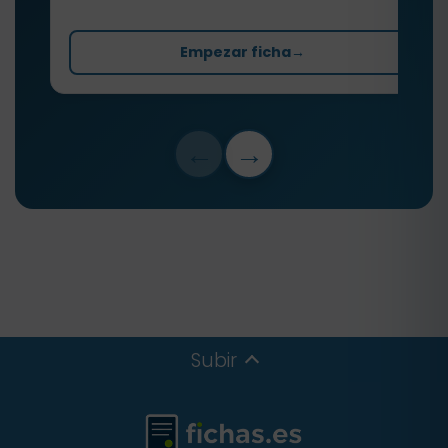
Empezar ficha
→
←
→
Subir