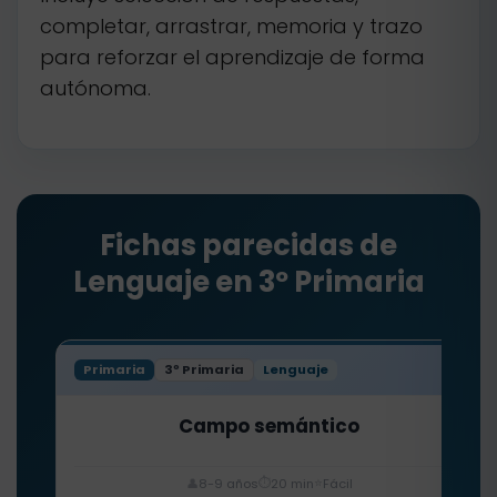
completar, arrastrar, memoria y trazo
para reforzar el aprendizaje de forma
autónoma.
Fichas parecidas de
Lenguaje en 3º Primaria
Primaria
3º Primaria
Lenguaje
Campo semántico
⏱️
⭐
👤
8-9 años
20 min
Fácil