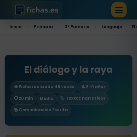
Inicio
Primaria
3º Primaria
Lenguaje
El
›
›
›
›
El diálogo y la raya
👁️ Ficha realizada 45 veces
👤 8-9 años
⏱ 20 min
🏷️ Textos narrativos
Media
📚 Comunicación Escrita