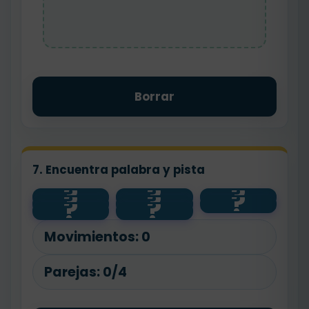
Borrar
7. Encuentra palabra y pista
?
?
?
?
?
?
tema
primero
nudo
?
?
último
final
inicio
idea
después
principal
Movimientos:
0
Parejas:
0/4