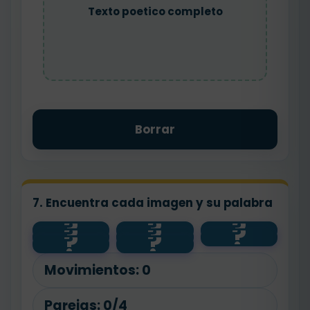
Texto poetico completo
Borrar
7. Encuentra cada imagen y su palabra
?
?
?
?
?
?
?
?
rima
estrofa
poema
verso
Movimientos:
0
Parejas:
0/4