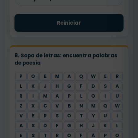
Reiniciar
8. Sopa de letras: encuentra palabras
de poesia
P
O
E
M
A
Q
W
E
R
L
K
J
H
G
F
D
S
A
R
I
M
A
P
L
O
I
U
Z
X
C
V
B
N
M
Q
W
V
E
R
S
O
T
Y
U
I
A
S
D
F
G
H
J
K
L
E
S
T
R
O
F
A
P
O