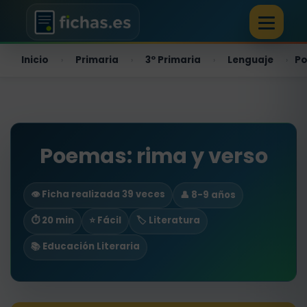
Inicio
Primaria
3º Primaria
Lenguaje
Po
›
›
›
›
Poemas: rima y verso
👁️ Ficha realizada 39 veces
👤 8-9 años
⏱ 20 min
⭐ Fácil
🏷️ Literatura
📚 Educación Literaria