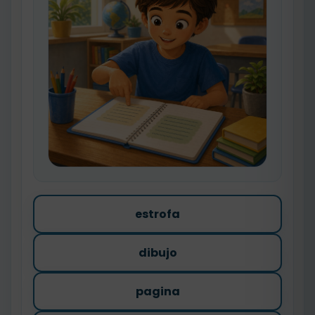
estrofa
dibujo
pagina