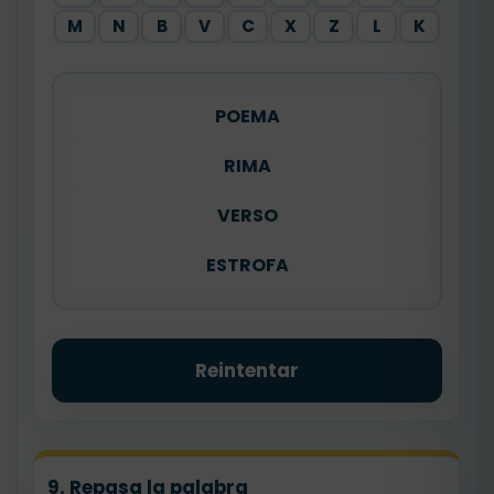
M
N
B
V
C
X
Z
L
K
POEMA
RIMA
VERSO
ESTROFA
Reintentar
9. Repasa la palabra