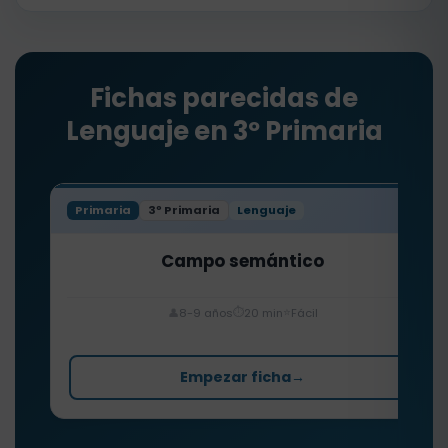
Fichas parecidas de
Lenguaje en 3º Primaria
Primaria
3º Primaria
Lenguaje
Campo semántico
⏱️
⭐
👤
8-9 años
20 min
Fácil
Empezar ficha
→