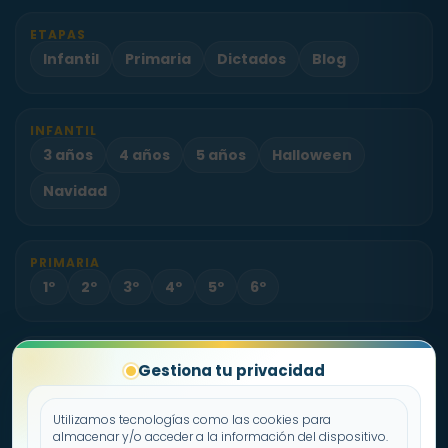
ETAPAS
Infantil
Primaria
Dictados
Blog
INFANTIL
3 años
4 años
5 años
Halloween
Navidad
PRIMARIA
1º
2º
3º
4º
5º
6º
PROYECTO
Gestiona tu privacidad
Sobre Fichas.es
Contacto
Utilizamos tecnologías como las cookies para
almacenar y/o acceder a la información del dispositivo.