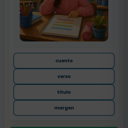
cuento
verso
titulo
margen