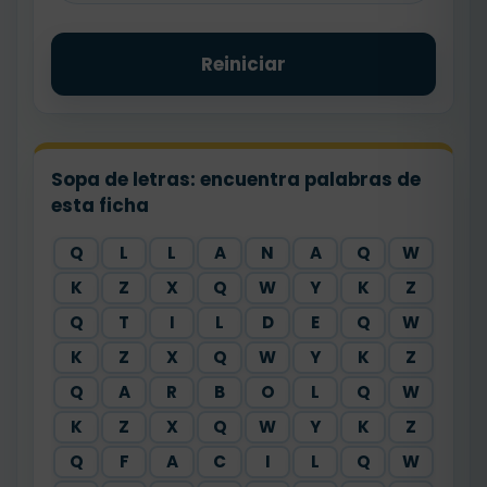
Reiniciar
Sopa de letras: encuentra palabras de
esta ficha
Q
L
L
A
N
A
Q
W
K
Z
X
Q
W
Y
K
Z
Q
T
I
L
D
E
Q
W
K
Z
X
Q
W
Y
K
Z
Q
A
R
B
O
L
Q
W
K
Z
X
Q
W
Y
K
Z
Q
F
A
C
I
L
Q
W