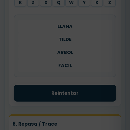
K
Z
X
Q
W
Y
K
Z
LLANA
TILDE
ARBOL
FACIL
Reintentar
8. Repasa / Trace