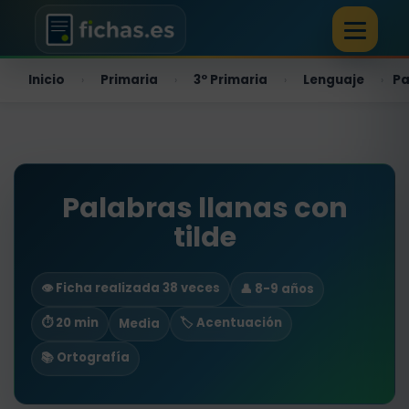
Inicio
Primaria
3º Primaria
Lenguaje
Pa
›
›
›
›
Palabras llanas con
tilde
👁️ Ficha realizada 38 veces
👤 8-9 años
⏱ 20 min
🏷️ Acentuación
Media
📚 Ortografía