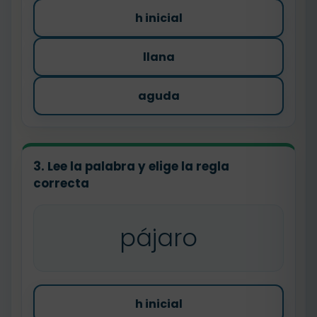
h inicial
llana
aguda
3. Lee la palabra y elige la regla
correcta
pájaro
h inicial