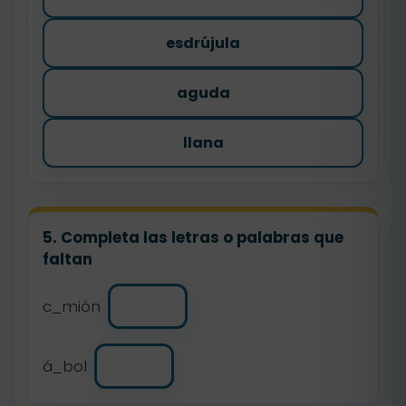
esdrújula
aguda
llana
5. Completa las letras o palabras que
faltan
c_mión
á_bol