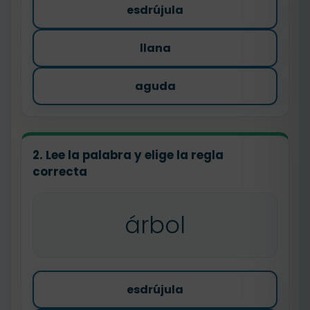
esdrújula
llana
aguda
2. Lee la palabra y elige la regla
correcta
árbol
esdrújula