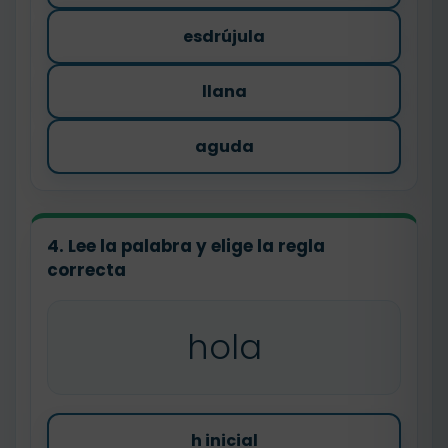
esdrújula
llana
aguda
4. Lee la palabra y elige la regla
correcta
hola
h inicial