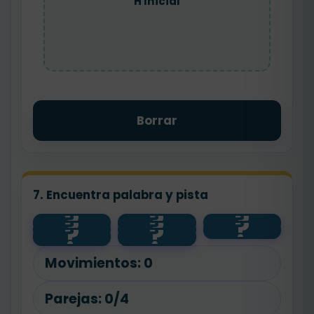
H Inicial
Borrar
7. Encuentra palabra y pista
?
?
?
?
?
?
pájaro
hola
llana
?
?
árbol
aguda
esdrújula
h inicial
camión
Movimientos:
0
Parejas:
0/4