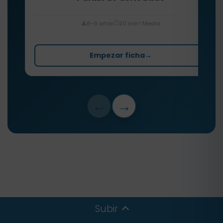
⏱️
⭐
👤
8-9 años
20 min
Media
Empezar ficha
→
←
→
Subir